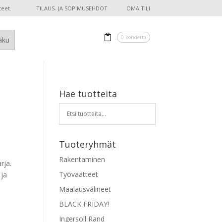
teet.
TILAUS- JA SOPIMUSEHDOT
OMA TILI
0 kohdetta
Hae tuotteita
Tuoteryhmät
Rakentaminen
rja.
Työvaatteet
 ja
Maalausvälineet
BLACK FRIDAY!
Ingersoll Rand