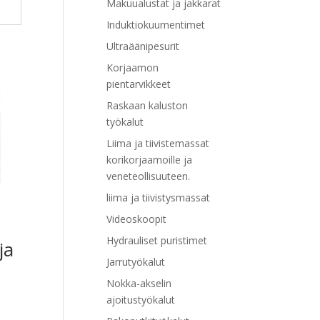
Makuualustat ja jakkarat
Induktiokuumentimet
Ultraäänipesurit
Korjaamon
pientarvikkeet
Raskaan kaluston
työkalut
Liima ja tiivistemassat
korikorjaamoille ja
veneteollisuuteen.
liima ja tiivistysmassat
Videoskoopit
Hydrauliset puristimet
ja
Jarrutyökalut
Nokka-akselin
ajoitustyökalut