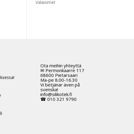
Valaisimet
Ota meihin yhteyttä
t
✉ Permonkaarre 117
68600 Pietarsaari
ksessa!
Ma-pe 8.00-16.30
Vi betjänar även på
svenska!
info@silikotek.fi
y
☎ 010 321 9790
li