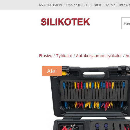
ASIASKASPALVELU Ma-pe 8.00-16.30 ☎ 010 321 9790 info@sil
Etusivu
/
Työkalut
/
Autokorjaamon työkalut
/
Au
Ale!