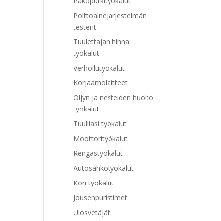
Pakoputkityökalut
Polttoainejärjestelmän
testerit
Tuulettajan hihna
työkalut
Verhoilutyökalut
Korjaamolaitteet
Öljyn ja nesteiden huolto
työkalut
Tuulilasi työkalut
Moottorityökalut
Rengastyökalut
Autosähkötyökalut
Kori työkalut
Jousenpuristimet
Ulosvetäjät