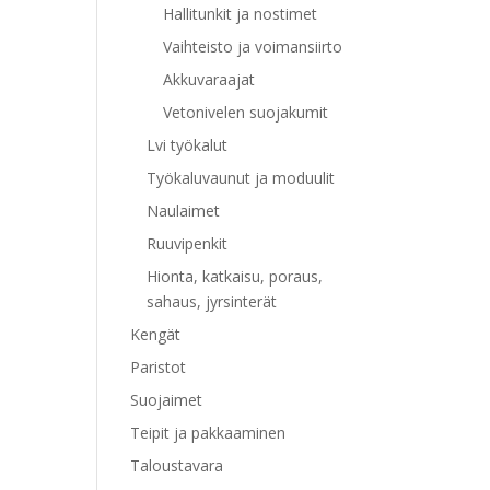
Hallitunkit ja nostimet
Vaihteisto ja voimansiirto
Akkuvaraajat
Vetonivelen suojakumit
Lvi työkalut
Työkaluvaunut ja moduulit
Naulaimet
Ruuvipenkit
Hionta, katkaisu, poraus,
sahaus, jyrsinterät
Kengät
Paristot
Suojaimet
Teipit ja pakkaaminen
Taloustavara