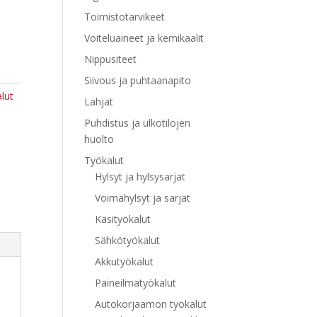
Toimistotarvikeet
Voiteluaineet ja kemikaalit
Nippusiteet
Siivous ja puhtaanapito
lut
Lahjat
Puhdistus ja ulkotilojen
huolto
Työkalut
Hylsyt ja hylsysarjat
Voimahylsyt ja sarjat
Käsityökalut
Sähkötyökalut
Akkutyökalut
Paineilmatyökalut
Autokorjaamon työkalut