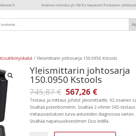
ikotek.fi
Ilmainen toimitus yli 150 €:n tilauksiin! Poislukien rahtituot
tosähkötyökalut
/ Yleismittarin johtosarja 150.0950 Kstools
Yleismittarin johtosarja
150.0950 Kstools
Alkuperäinen
Nykyinen
745,87
€
567,26
€
hinta
hinta
Testaus ja mittaus johdot yleismittarille. 92 osainen sa
oli:
on:
Sisältää potentiometrin. Sisältää 2-ohmin SRS-testaus
745,87 €.
567,26 €.
miitausvastuksen turva antureiden diagnoosia varten.
Sisältää napaisuuskoestimen Duo ledillä.
Yleismittarin