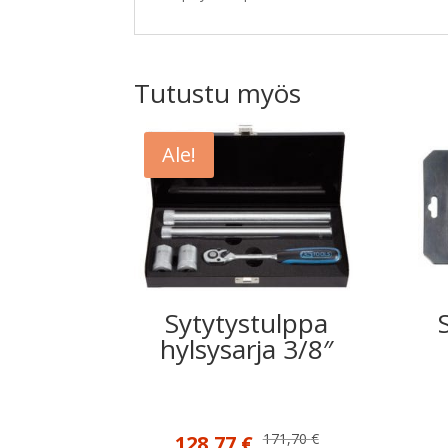
Tutustu myös
Ale!
Sytytystulppa
hylsysarja 3/8″
Alkuperäinen
Nykyinen
171,70
€
128,77
€