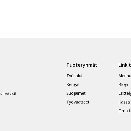
Tuoteryhmät
Linki
Työkalut
Alennu
Kengät
Blogi
Suojaimet
Esittel
likotek.fi
Työvaatteet
Kassa
Oma ti