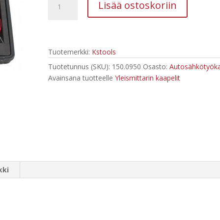
Lisää ostoskoriin
johtosarja
150.0950
Kstools
määrä
Tuotemerkki:
Kstools
Tuotetunnus (SKU):
150.0950
Osasto:
Autosähkötyöka
Avainsana tuotteelle
Yleismittarin kaapelit
kki