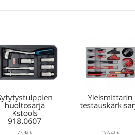
Sytytystulppien
Yleismittarin
huoltosarja
testauskärkisar
Kstools
918.0607
77,42
€
187,23
€