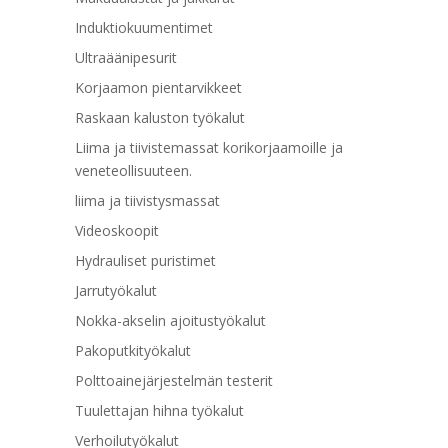
Induktiokuumentimet
Ultraäänipesurit
Korjaamon pientarvikkeet
Raskaan kaluston työkalut
Liima ja tiivistemassat korikorjaamoille ja
veneteollisuuteen.
liima ja tiivistysmassat
Videoskoopit
Hydrauliset puristimet
Jarrutyökalut
Nokka-akselin ajoitustyökalut
Pakoputkityökalut
Polttoainejärjestelmän testerit
Tuulettajan hihna työkalut
Verhoilutyökalut