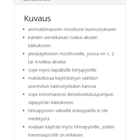
Kuvaus
ammattimaiseen moottorin kunnostukseen
kahden vierekkäisen nokka-akselin
lukitukseen
yleiskäyttöinen moottoreille, joissa on 1, 2
tai 4 nokka-akselia
sopii myös laipallisille ketjupyörille
mahdollistaa käyttöketjun vaihdon
asennetun lukitustyökalun kanssa
sopii erinomaisesti dieselruiskutuspumpun
siipipyörän lukitukseen
hihnapyörien välisellä etäisyydellä ei ole
merkitystä
voidaan käyttää myös hihnapyörille, joiden
hammasprofiili on erilainen