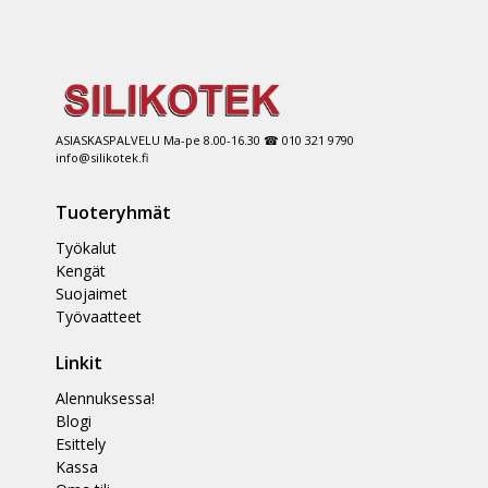
ASIASKASPALVELU Ma-pe 8.00-16.30 ☎ 010 321 9790
info@silikotek.fi
Tuoteryhmät
Työkalut
Kengät
Suojaimet
Työvaatteet
Linkit
Alennuksessa!
Blogi
Esittely
Kassa