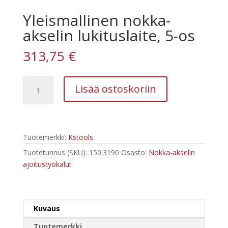
Yleismallinen nokka-
akselin lukituslaite, 5-os
313,75
€
Yleismallinen
Lisää ostoskoriin
nokka-
akselin
lukituslaite,
5-
Tuotemerkki:
Kstools
os
määrä
Tuotetunnus (SKU):
150.3190
Osasto:
Nokka-akselin
ajoitustyökalut
Kuvaus
Tuotemerkki