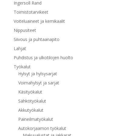
Ingersoll Rand
Toimistotarvikeet
Voiteluaineet ja kemikaalit
Nippusiteet
Siivous ja puhtaanapito
Lahjat
Puhdistus ja ulkotilojen huolto
Työkalut
Hylsyt ja hylsysarjat
Voimahylsyt ja sarjat
Käsityökalut
Sähkötyökalut
Akkutyökalut
Paineilmatyökalut
Autokorjaamon työkalut
Makuualustat ja jakkarat