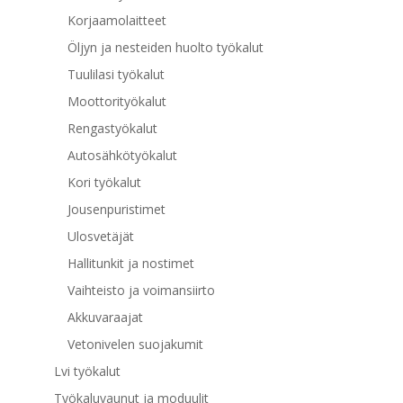
Korjaamolaitteet
Öljyn ja nesteiden huolto työkalut
Tuulilasi työkalut
Moottorityökalut
Rengastyökalut
Autosähkötyökalut
Kori työkalut
Jousenpuristimet
Ulosvetäjät
Hallitunkit ja nostimet
Vaihteisto ja voimansiirto
Akkuvaraajat
Vetonivelen suojakumit
Lvi työkalut
Työkaluvaunut ja moduulit