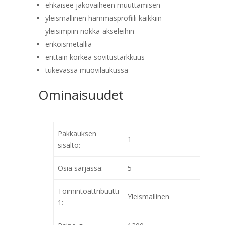
ehkäisee jakovaiheen muuttamisen
yleismallinen hammasprofiili kaikkiin
yleisimpiin nokka-akseleihin
erikoismetallia
erittäin korkea sovitustarkkuus
tukevassa muovilaukussa
Ominaisuudet
Pakkauksen
1
sisältö:
Osia sarjassa:
5
Toimintoattribuutti
Yleismallinen
1: