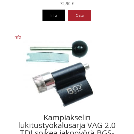
72,90
€
Info
Osta
Info
Kampiakselin
lukitustyökalusarja VAG 2.0
TDI soikea jakopyörä BGS-