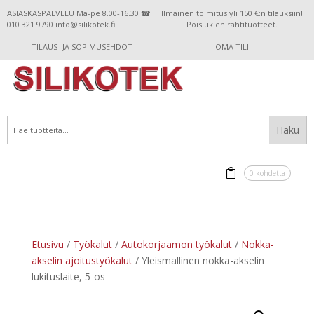
ASIASKASPALVELU Ma-pe 8.00-16.30 ☎
Ilmainen toimitus yli 150 €:n tilauksiin!
010 321 9790 info@silikotek.fi
Poislukien rahtituotteet.
TILAUS- JA SOPIMUSEHDOT
OMA TILI
0 kohdetta
Etusivu
/
Työkalut
/
Autokorjaamon työkalut
/
Nokka-
akselin ajoitustyökalut
/ Yleismallinen nokka-akselin
lukituslaite, 5-os