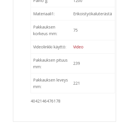
Paino g:
1200
Materiaali1:
Erikoistyökaluterästä
Pakkauksen
75
korkeus mm:
Videolinkki käyttö:
Video
Pakkauksen pituus
239
mm:
Pakkauksen leveys
221
mm:
4042146476178