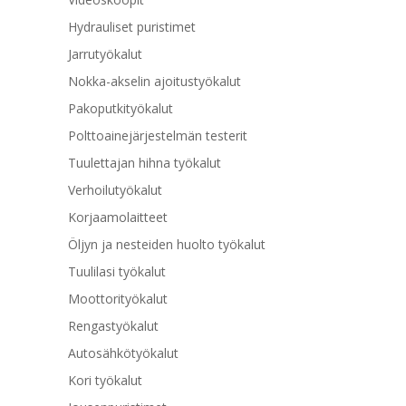
Hydrauliset puristimet
Jarrutyökalut
Nokka-akselin ajoitustyökalut
Pakoputkityökalut
Polttoainejärjestelmän testerit
Tuulettajan hihna työkalut
Verhoilutyökalut
Korjaamolaitteet
Öljyn ja nesteiden huolto työkalut
Tuulilasi työkalut
Moottorityökalut
Rengastyökalut
Autosähkötyökalut
Kori työkalut