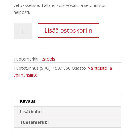
oli:
on:
vetoakselista. Tällä erikoistyökalulla se onnistuu
228,52 €.
68,40 €.
helposti.
Kstools
Lisää ostoskoriin
150.1850
Vetonivelen
ulosvedin
määrä
Tuotemerkki:
Kstools
Tuotetunnus (SKU):
150.1850
Osasto:
Vaihteisto ja
voimansiirto
Kuvaus
Lisätiedot
Tuotemerkki