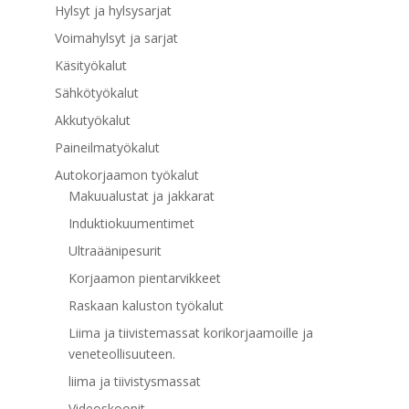
Hylsyt ja hylsysarjat
Voimahylsyt ja sarjat
Käsityökalut
Sähkötyökalut
Akkutyökalut
Paineilmatyökalut
Autokorjaamon työkalut
Makuualustat ja jakkarat
Induktiokuumentimet
Ultraäänipesurit
Korjaamon pientarvikkeet
Raskaan kaluston työkalut
Liima ja tiivistemassat korikorjaamoille ja
veneteollisuuteen.
liima ja tiivistysmassat
Videoskoopit