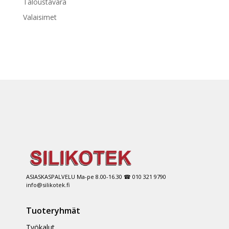
Taloustavara
Valaisimet
ASIASKASPALVELU Ma-pe 8.00-16.30 ☎ 010 321 9790
info@silikotek.fi
Tuoteryhmät
Työkalut