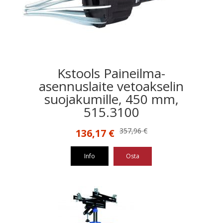
Kstools Paineilma-
asennuslaite vetoakselin
suojakumille, 450 mm,
515.3100
Alkuperäinen
Nykyinen
357,96
€
136,17
€
hinta
hinta
oli:
on:
Info
Osta
357,96 €.
136,17 €.