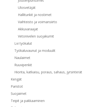
Jousenpuristimet
Ulosvetäjät
Hallitunkit ja nostimet
Vaihteisto ja voimansiirto
Akkuvaraajat
Vetonivelen suojakumit
Lvi työkalut
Työkaluvaunut ja moduulit
Naulaimet
Ruuvipenkit
Hionta, katkaisu, poraus, sahaus, jyrsinterät
Kengät
Paristot
Suojaimet
Teipit ja pakkaaminen