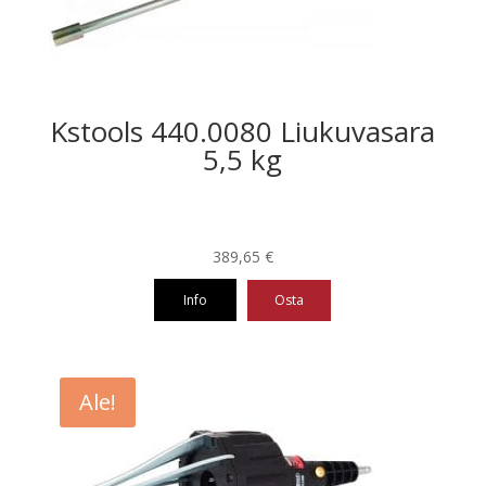
Kstools 440.0080 Liukuvasara
5,5 kg
389,65
€
Info
Osta
Ale!