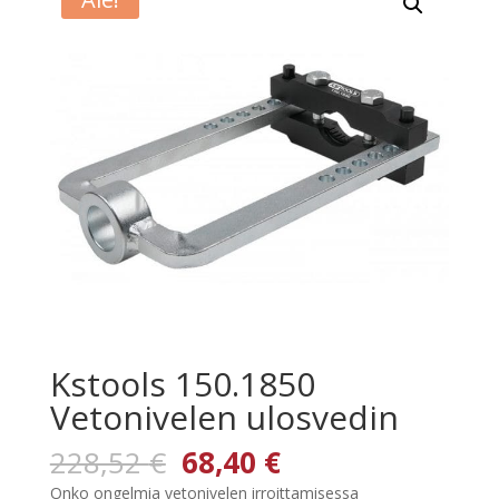
Kstools 150.1850
Vetonivelen ulosvedin
Alkuperäinen
Nykyinen
228,52
€
68,40
€
hinta
hinta
Onko ongelmia vetonivelen irroittamisessa