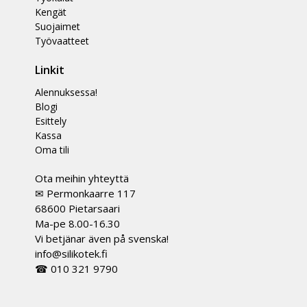
Kengät
Suojaimet
Työvaatteet
Linkit
Alennuksessa!
Blogi
Esittely
Kassa
Oma tili
Ota meihin yhteyttä
✉ Permonkaarre 117
68600 Pietarsaari
Ma-pe 8.00-16.30
Vi betjänar även på svenska!
info@silikotek.fi
☎ 010 321 9790