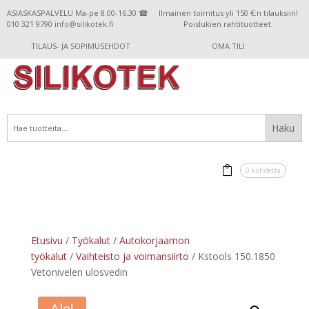
ASIASKASPALVELU Ma-pe 8.00-16.30 ☎
Ilmainen toimitus yli 150 €:n tilauksiin!
010 321 9790 info@silikotek.fi
Poislukien rahtituotteet.
TILAUS- JA SOPIMUSEHDOT
OMA TILI
0 kohdetta
Etusivu
/
Työkalut
/
Autokorjaamon
työkalut
/
Vaihteisto ja voimansiirto
/ Kstools 150.1850
Vetonivelen ulosvedin
Ale!