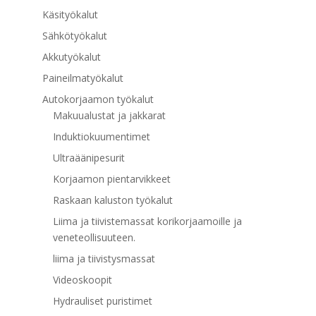
Käsityökalut
Sähkötyökalut
Akkutyökalut
Paineilmatyökalut
Autokorjaamon työkalut
Makuualustat ja jakkarat
Induktiokuumentimet
Ultraäänipesurit
Korjaamon pientarvikkeet
Raskaan kaluston työkalut
Liima ja tiivistemassat korikorjaamoille ja
veneteollisuuteen.
liima ja tiivistysmassat
Videoskoopit
Hydrauliset puristimet