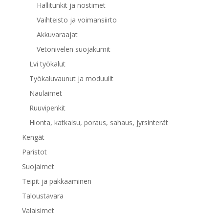
Hallitunkit ja nostimet
Vaihteisto ja voimansiirto
Akkuvaraajat
Vetonivelen suojakumit
Lvi työkalut
Työkaluvaunut ja moduulit
Naulaimet
Ruuvipenkit
Hionta, katkaisu, poraus, sahaus, jyrsinterät
Kengät
Paristot
Suojaimet
Teipit ja pakkaaminen
Taloustavara
Valaisimet