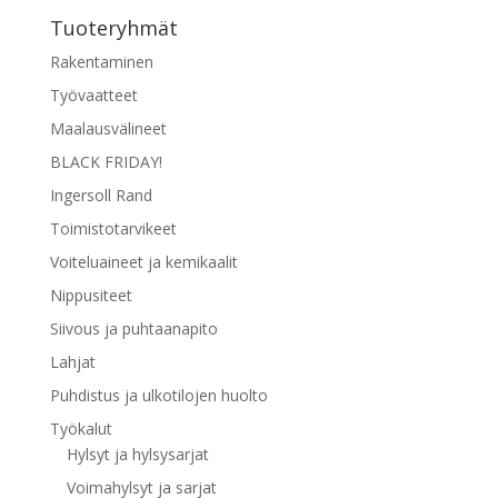
Tuoteryhmät
Rakentaminen
Työvaatteet
Maalausvälineet
BLACK FRIDAY!
Ingersoll Rand
Toimistotarvikeet
Voiteluaineet ja kemikaalit
Nippusiteet
Siivous ja puhtaanapito
Lahjat
Puhdistus ja ulkotilojen huolto
Työkalut
Hylsyt ja hylsysarjat
Voimahylsyt ja sarjat