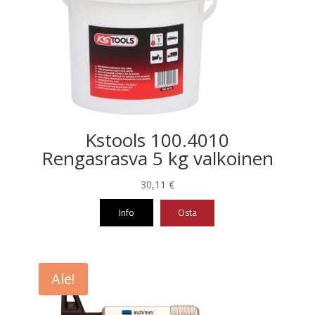
Kstools 100.4010
Rengasrasva 5 kg valkoinen
30,11
€
Info
Osta
Ale!