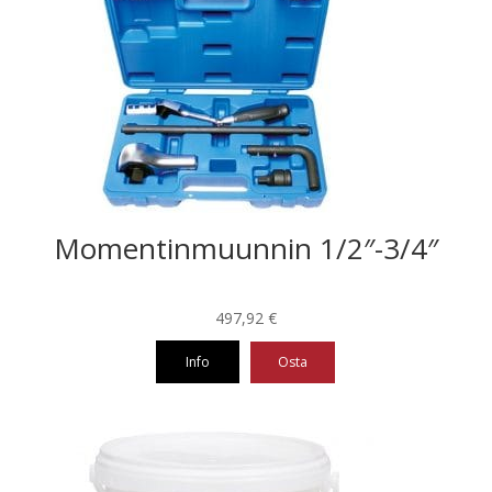
Momentinmuunnin 1/2″-3/4″
497,92
€
Info
Osta