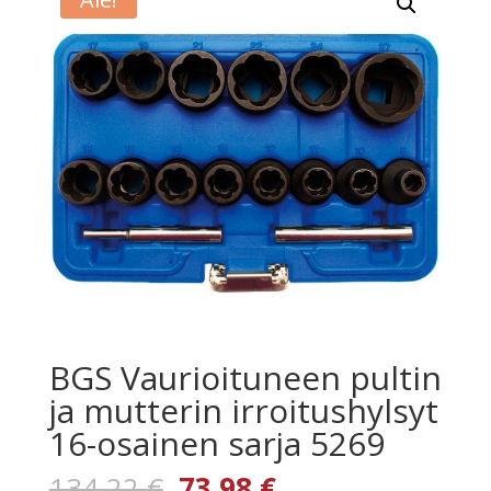
BGS Vaurioituneen pultin
ja mutterin irroitushylsyt
16-osainen sarja 5269
Alkuperäinen
Nykyinen
134,22
€
73,98
€