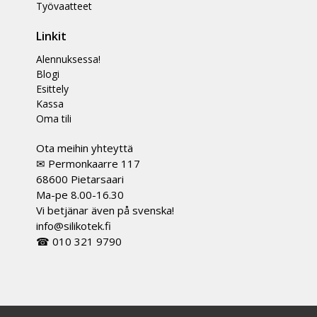
Työvaatteet
Linkit
Alennuksessa!
Blogi
Esittely
Kassa
Oma tili
Ota meihin yhteyttä
✉ Permonkaarre 117
68600 Pietarsaari
Ma-pe 8.00-16.30
Vi betjänar även på svenska!
info@silikotek.fi
☎ 010 321 9790