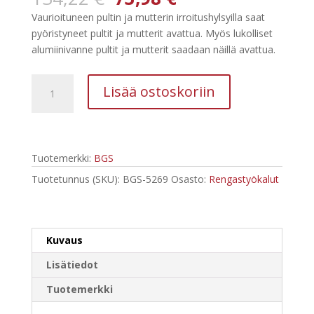
hinta
hinta
Vaurioituneen pultin ja mutterin irroitushylsyilla saat
oli:
on:
pyöristyneet pultit ja mutterit avattua. Myös lukolliset
134,22 €.
73,98 €.
alumiinivanne pultit ja mutterit saadaan näillä avattua.
BGS
Lisää ostoskoriin
Vaurioituneen
pultin
ja
mutterin
Tuotemerkki:
BGS
irroitushylsyt
16-
Tuotetunnus (SKU):
BGS-5269
Osasto:
Rengastyökalut
osainen
sarja
5269
Kuvaus
määrä
Lisätiedot
Tuotemerkki