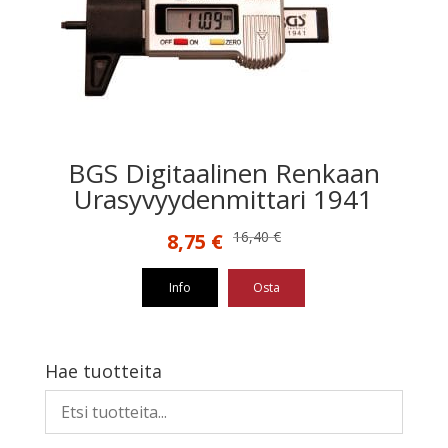
BGS Digitaalinen Renkaan
Urasyvyydenmittari 1941
Alkuperäinen
Nykyinen
16,40
€
8,75
€
hinta
hinta
oli:
on:
Info
Osta
16,40 €.
8,75 €.
Hae tuotteita