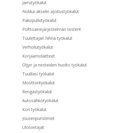
Jarrutyökalut
Nokka-akselin ajoitustyökalut
Pakoputkityökalut
Polttoainejärjestelmän testerit
Tuulettajan hihna työkalut
Verhoilutyökalut
Korjaamolaitteet
Öljyn ja nesteiden huolto työkalut
Tuulilasi työkalut
Moottorityökalut
Rengastyökalut
Autosähkötyökalut
Kori työkalut
Jousenpuristimet
Ulosvetäjät