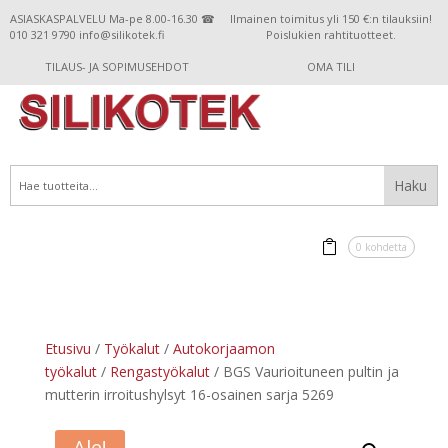
ASIASKASPALVELU Ma-pe 8.00-16.30 ☎
Ilmainen toimitus yli 150 €:n tilauksiin!
010 321 9790 info@silikotek.fi
Poislukien rahtituotteet.
TILAUS- JA SOPIMUSEHDOT
OMA TILI
0 kohdetta
Etusivu
/
Työkalut
/
Autokorjaamon
työkalut
/
Rengastyökalut
/ BGS Vaurioituneen pultin ja
mutterin irroitushylsyt 16-osainen sarja 5269
Ale!