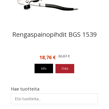
Rengaspainopihdit BGS 1539
Alkuperäinen
Nykyinen
30,87
€
18,76
€
hinta
hinta
oli:
on:
Info
Osta
30,87 €.
18,76 €.
Hae tuotteita