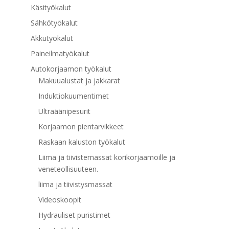
Käsityökalut
Sähkötyökalut
Akkutyökalut
Paineilmatyökalut
Autokorjaamon työkalut
Makuualustat ja jakkarat
Induktiokuumentimet
Ultraäänipesurit
Korjaamon pientarvikkeet
Raskaan kaluston työkalut
Liima ja tiivistemassat korikorjaamoille ja
veneteollisuuteen.
liima ja tiivistysmassat
Videoskoopit
Hydrauliset puristimet