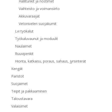
Hallitunkit ja nostimet
Vaihteisto ja voimansiirto
Akkuvaraajat
Vetonivelen suojakumit
Lvi työkalut
Työkaluvaunut ja moduulit
Naulaimet
Ruuvipenkit
Hionta, katkaisu, poraus, sahaus, jyrsinterät
Kengät
Paristot
Suojaimet
Teipit ja pakkaaminen
Taloustavara
Valaisimet