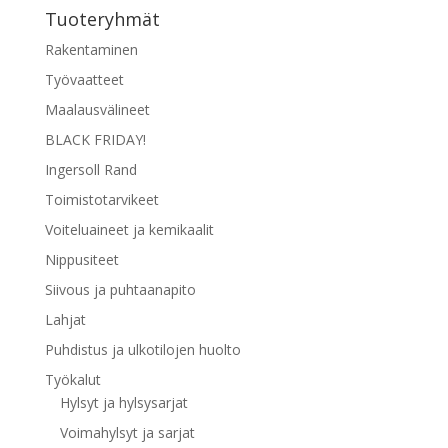
Tuoteryhmät
Rakentaminen
Työvaatteet
Maalausvälineet
BLACK FRIDAY!
Ingersoll Rand
Toimistotarvikeet
Voiteluaineet ja kemikaalit
Nippusiteet
Siivous ja puhtaanapito
Lahjat
Puhdistus ja ulkotilojen huolto
Työkalut
Hylsyt ja hylsysarjat
Voimahylsyt ja sarjat