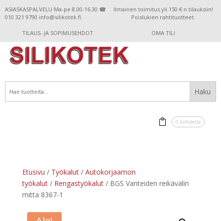
ASIASKASPALVELU Ma-pe 8.00-16.30 ☎
Ilmainen toimitus yli 150 €:n tilauksiin!
010 321 9790 info@silikotek.fi
Poislukien rahtituotteet.
TILAUS- JA SOPIMUSEHDOT
OMA TILI
0 kohdetta
Etusivu
/
Työkalut
/
Autokorjaamon
työkalut
/
Rengastyökalut
/ BGS Vanteiden reikävälin
mitta 8367-1
Ale!