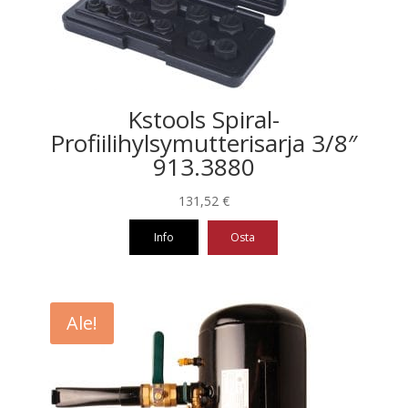
Kstools Spiral-
Profiilihylsymutterisarja 3/8″
913.3880
131,52
€
Info
Osta
Ale!