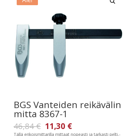
BGS Vanteiden reikävälin
mitta 8367-1
Alkuperäinen
Nykyinen
46,84
€
11,30
€
hinta
hinta
Tällä erikoismittarilla mittaat nopeasti ja tarkasti pelti,-