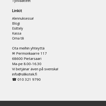
Työvaatteet
Linkit
Alennuksessa!
Blogi
Esittely
Kassa
Oma tili
Ota meihin yhteyttä
✉ Permonkaarre 117
68600 Pietarsaari
Ma-pe 8.00-16.30
Vi betjänar även på svenska!
info@silikotek.fi
☎ 010 321 9790