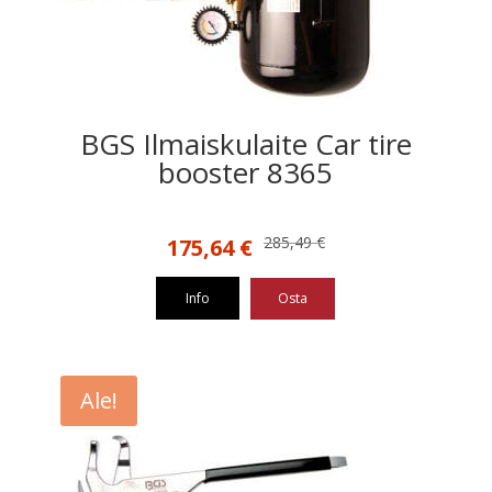
BGS Ilmaiskulaite Car tire
booster 8365
Alkuperäinen
Nykyinen
285,49
€
175,64
€
hinta
hinta
oli:
on:
Info
Osta
285,49 €.
175,64 €.
Ale!