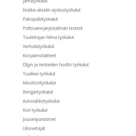
Jarrutyökalut
Nokka-akselin ajoitustyökalut
Pakoputkityökalut
Polttoainejärjestelmän testerit
Tuulettajan hihna työkalut
Verhoilutyökalut
Korjaamolaitteet
Öljyn ja nesteiden huolto työkalut
Tuulilasi työkalut
Moottorityökalut
Rengastyökalut
Autosähkötyökalut
Kori työkalut
Jousenpuristimet
Ulosvetäjät