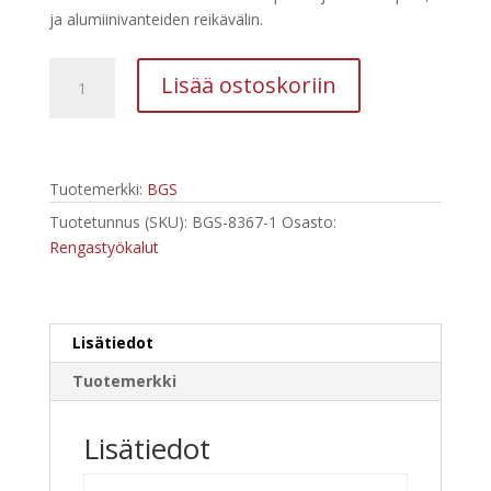
oli:
on:
ja alumiinivanteiden reikävälin.
46,84 €.
11,30 €.
BGS
Lisää ostoskoriin
Vanteiden
reikävälin
mitta
8367-
Tuotemerkki:
BGS
1
määrä
Tuotetunnus (SKU):
BGS-8367-1
Osasto:
Rengastyökalut
Lisätiedot
Tuotemerkki
Lisätiedot