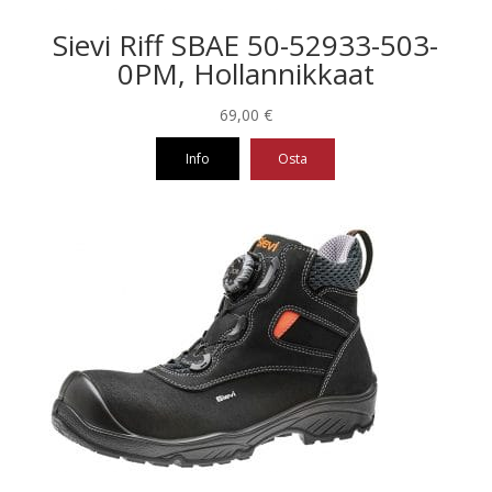
Sievi Riff SBAE 50-52933-503-
0PM, Hollannikkaat
69,00
€
Info
Osta
Tällä
tuotteella
on
useampi
muunnelma.
Voit
tehdä
valinnat
tuotteen
sivulla.