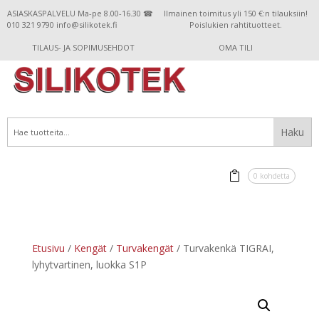
ASIASKASPALVELU Ma-pe 8.00-16.30 ☎
Ilmainen toimitus yli 150 €:n tilauksiin!
010 321 9790 info@silikotek.fi
Poislukien rahtituotteet.
TILAUS- JA SOPIMUSEHDOT
OMA TILI
0 kohdetta
Etusivu
/
Kengät
/
Turvakengät
/ Turvakenkä TIGRAI,
lyhytvartinen, luokka S1P