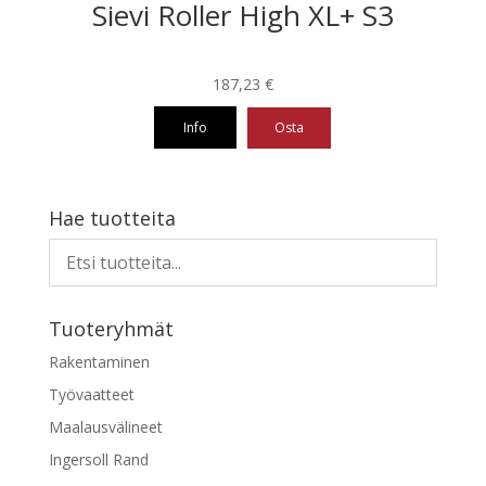
Sievi Roller High XL+ S3
187,23
€
Info
Osta
Tällä
tuotteella
on
Hae tuotteita
useampi
muunnelma.
Voit
tehdä
Tuoteryhmät
valinnat
tuotteen
Rakentaminen
sivulla.
Työvaatteet
Maalausvälineet
Ingersoll Rand