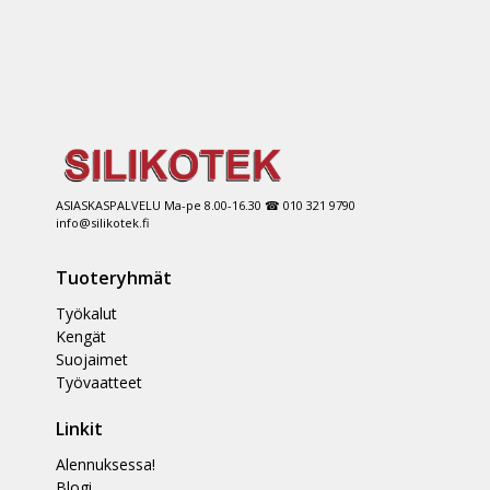
ASIASKASPALVELU Ma-pe 8.00-16.30 ☎ 010 321 9790
info@silikotek.fi
Tuoteryhmät
Työkalut
Kengät
Suojaimet
Työvaatteet
Linkit
Alennuksessa!
Blogi