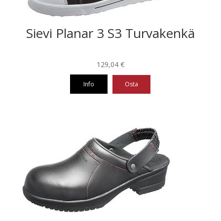
Sievi Planar 3 S3 Turvakenkä
129,04
€
Info
Osta
Tällä
tuotteella
on
useampi
muunnelma.
Voit
tehdä
valinnat
tuotteen
sivulla.