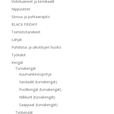
Voiteluaineet ja kemikaalit
Nippusiteet
Siivous ja puhtaanapito
BLACK FRIDAY!
Toimistotarvikeet
Lahjat
Puhdistus ja ulkotilojen huolto
Työkalut
Kengät
Turvakengät
Kuumankestopohja
Sandaalit (turvakengät)
Puolikengät (turvakengät)
Nilkkurit (turvakengät)
Saappaat (turvakengät)
Työkengät