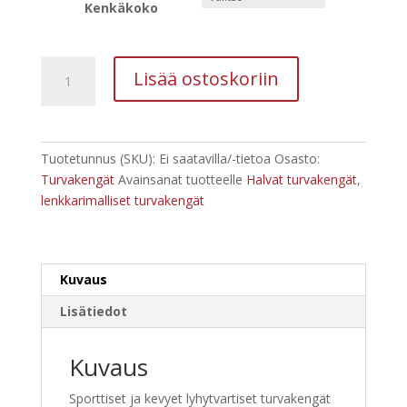
Kenkäkoko
Turvakenkä
Lisää ostoskoriin
TIGRAI,
lyhytvartinen,
luokka
S1P
Tuotetunnus (SKU):
Ei saatavilla/-tietoa
Osasto:
määrä
Turvakengät
Avainsanat tuotteelle
Halvat turvakengät
,
lenkkarimalliset turvakengät
Kuvaus
Lisätiedot
Kuvaus
Sporttiset ja kevyet lyhytvartiset turvakengät