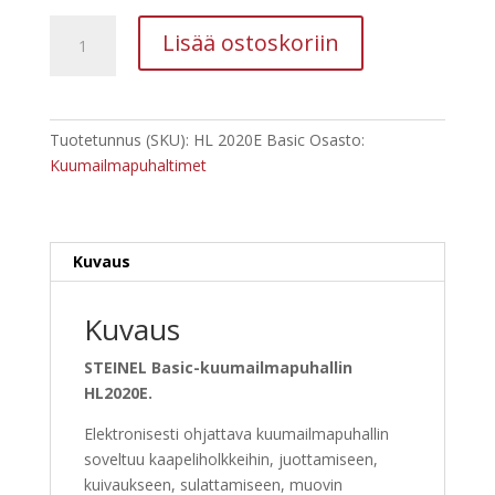
STEINEL
Lisää ostoskoriin
Kuumailmapuhallin
HL2020E
määrä
Tuotetunnus (SKU):
HL 2020E Basic
Osasto:
Kuumailmapuhaltimet
Kuvaus
Kuvaus
STEINEL Basic-kuumailmapuhallin
HL2020E.
Elektronisesti ohjattava kuumailmapuhallin
soveltuu kaapeliholkkeihin, juottamiseen,
kuivaukseen, sulattamiseen, muovin