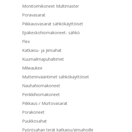
Monitoimikoneet Multimaster
Poravasarat
Piikkausvasarat sähkökäyttöiset
Epäkeskohiomakoneet- sähkö
Flex
Katkaisu- ja jiirisahat
Kuumailmapuhaltimet
Milwaukee
Mutterinvääntimet sähkökäyttöiset
Nauhahiomakoneet
Penkkihiomakoneet
Piikkaus-/ Murtovasarat
Porakoneet
Puukkosahat
Pyörösahan terät katkaisu/jiirisahoille