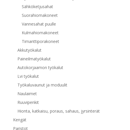
Sähköketjusahat
Suorahiomakoneet
Vannesahat puulle
Kulmahiomakoneet
Timanttiporakoneet
Akkutyökalut
Paineilmatyökalut
Autokorjaamon työkalut
Lvi työkalut
Työkaluvaunut ja moduulit
Naulaimet
Ruuvipenkit
Hionta, katkaisu, poraus, sahaus, jyrsinterät
Kengät
Paristot