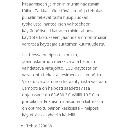
hitsaamiseen ja moniin muihin haastaviin
töihin. Tarkka säädettävä lämpö ja tehokas
puhallin tekevät tästä huippuluokan
työkalusta ihanteellisen vaihtoehdon
käytännöllisesti katsoen mihin tahansa
käyttötarkoitukseen. Jäännöslämmön ilmaisin
varoittaa käyttäjää suuttimen kuumuudesta.
Laitteessa on ripustuskoukku,
jäännöslämmön merkkivalo ja helposti
vaihdettava virtajohto. LCD-näytöstä on
vaivatonta tarkastaa esimerkiksi lämpötila.
Varoitusvalo lämmön kerääntymistä vastaan.
Lämpötila on helposti säädettävissä
ohjaussauvalla 80-630 ° C välillä 10 ° C: n
portaikolla. Erikoisominaisuutena laitteessa
on optimoitu painon keskipiste – helposti
käytettävissä yhdellä kädellä.
Teho: 2200 W