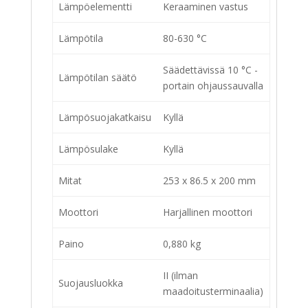
Lämpöelementti
Keraaminen vastus
Lämpötila
80-630 °C
Säädettävissä 10 °C -
Lämpötilan säätö
portain ohjaussauvalla
Lämpösuojakatkaisu
Kyllä
Lämpösulake
Kyllä
Mitat
253 x 86.5 x 200 mm
Moottori
Harjallinen moottori
Paino
0,880 kg
II (ilman
Suojausluokka
maadoitusterminaalia)