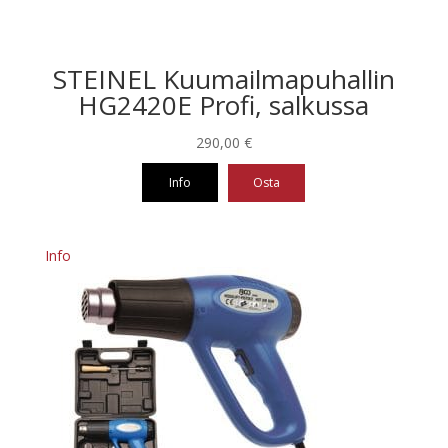
STEINEL Kuumailmapuhallin
HG2420E Profi, salkussa
290,00
€
Info
Osta
Info