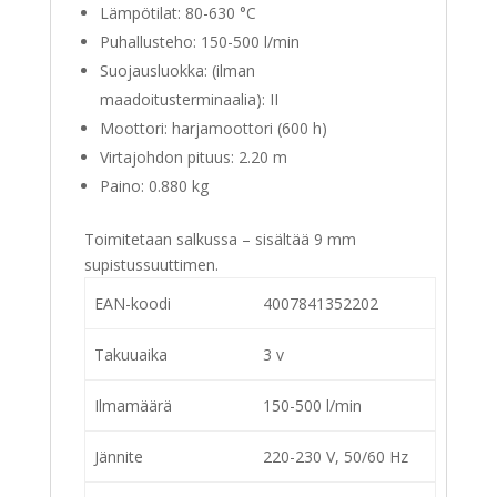
Lämpötilat: 80-630 °C
Puhallusteho: 150-500 l/min
Suojausluokka: (ilman
maadoitusterminaalia): II
Moottori: harjamoottori (600 h)
Virtajohdon pituus: 2.20 m
Paino: 0.880 kg
Toimitetaan salkussa – sisältää 9 mm
supistussuuttimen.
EAN-koodi
4007841352202
Takuuaika
3 v
Ilmamäärä
150-500 l/min
Jännite
220-230 V, 50/60 Hz