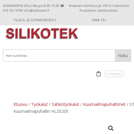
ASIASKASPALVELU Ma-pe 8.00-16.30 ☎
Ilmainen toimitus yli 150 €:n tilauksiin!
010 321 9790 info@silikotek.fi
Poislukien rahtituotteet.
TILAUS- JA SOPIMUSEHDOT
OMA TILI
0 kohdetta
Etusivu
/
Työkalut
/
Sähkötyökalut
/
Kuumailmapuhaltimet
/ S
Kuumailmapuhallin HL2020E