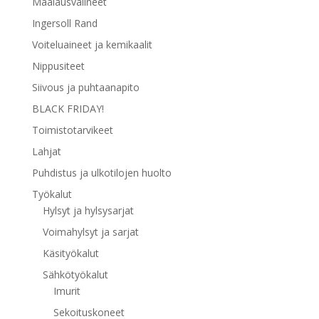
Maalausvälineet
Ingersoll Rand
Voiteluaineet ja kemikaalit
Nippusiteet
Siivous ja puhtaanapito
BLACK FRIDAY!
Toimistotarvikeet
Lahjat
Puhdistus ja ulkotilojen huolto
Työkalut
Hylsyt ja hylsysarjat
Voimahylsyt ja sarjat
Käsityökalut
Sähkötyökalut
Imurit
Sekoituskoneet