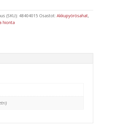
us (SKU):
48404015
Osastot:
Akkupyörösahat
,
a hionta
tri)