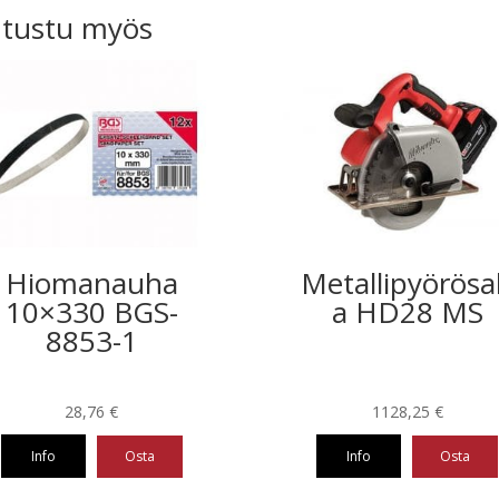
tustu myös
Hiomanauha
Metallipyörös
10×330 BGS-
a HD28 MS
8853-1
28,76
€
1128,25
€
Info
Osta
Info
Osta