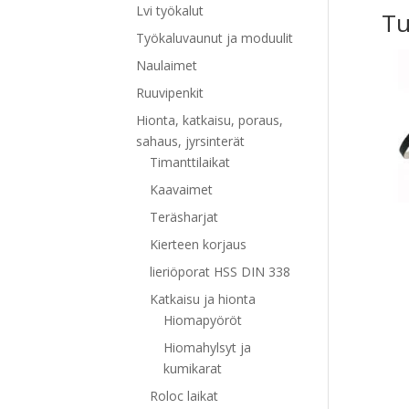
Lvi työkalut
Tu
Työkaluvaunut ja moduulit
Naulaimet
Ruuvipenkit
Hionta, katkaisu, poraus,
sahaus, jyrsinterät
Timanttilaikat
Kaavaimet
Teräsharjat
Kierteen korjaus
lieriöporat HSS DIN 338
Katkaisu ja hionta
Hiomapyöröt
Hiomahylsyt ja
kumikarat
Roloc laikat