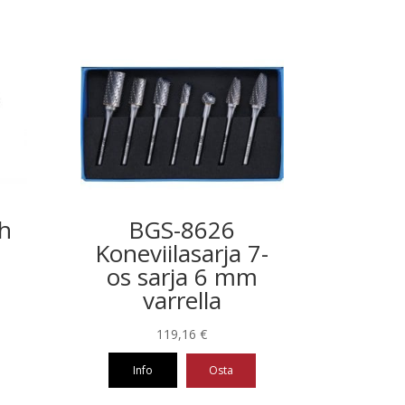
ah
BGS-8626
Koneviilasarja 7-
os sarja 6 mm
varrella
119,16
€
Info
Osta