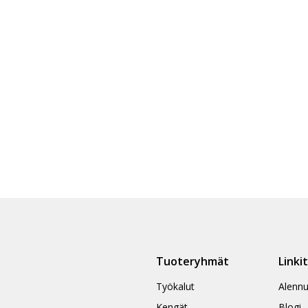
Tuoteryhmät
Linki
Työkalut
Alennu
Kengät
Blogi