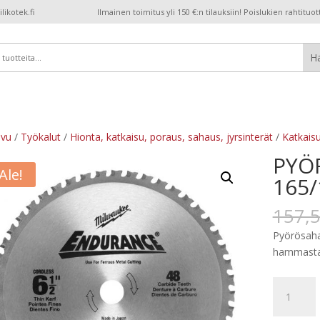
ikotek.fi
Ilmainen toimitus yli 150 €:n tilauksiin! Poislukien rahtituot
ivu
/
Työkalut
/
Hionta, katkaisu, poraus, sahaus, jyrsinterät
/
Katkaisu
PYÖ
Ale!
165/
157,
Pyörösaha
hammasta
PYÖRÖSA
165/15,87
määrä