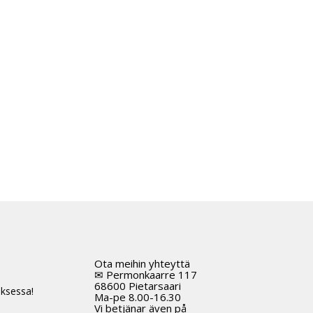
Ota meihin yhteyttä
t
✉ Permonkaarre 117
68600 Pietarsaari
ksessa!
Ma-pe 8.00-16.30
Vi betjänar även på