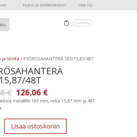
teet.
TILAUS- JA SOPIMUSEHDOT
OMA TILI
0 kohdetta
 ja hionta
/ PYÖRÖSAHANTERÄ 165/15,87/48T
RÖSAHANTERÄ
15,87/48T
Alkuperäinen
Nykyinen
58
€
126,06
€
hinta
hinta
nterä metallille 165 mm, reikä 15,87 mm ja 48T
oli:
on:
.
157,58 €.
126,06 €.
HANTERÄ
Lisää ostoskoriin
/48T