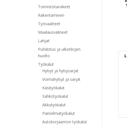
Toimistotarvikeet
Rakentaminen
Työvaatteet
Maalausvälineet
Lahjat
Puhdistus ja ulkotilojen
L
huolto
Työkalut
Hylsyt ja hylsysarjat
Voimahylsyt ja sarjat
Käsityökalut
Sähkötyökalut
Akkutyökalut
Paineilmatyökalut
Autokorjaamon työkalut