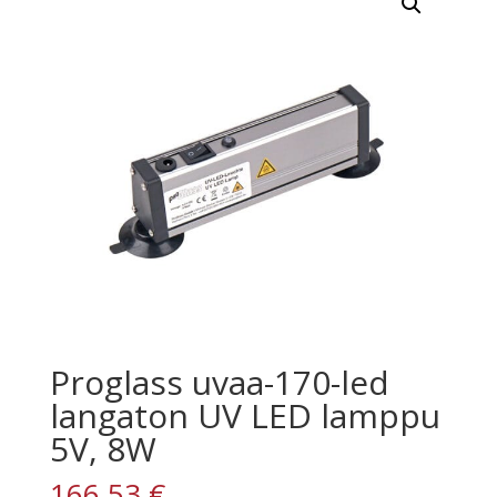
Proglass uvaa-170-led
langaton UV LED lamppu
5V, 8W
166,53
€