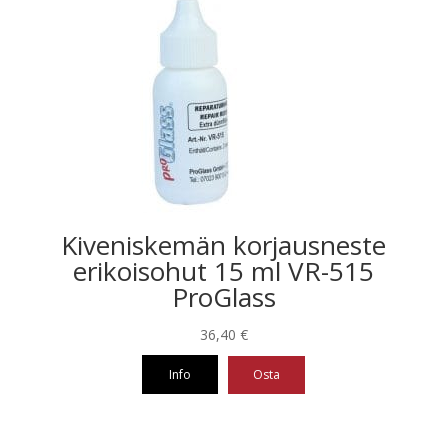
Kiveniskemän korjausneste
erikoisohut 15 ml VR-515
ProGlass
36,40
€
Info
Osta