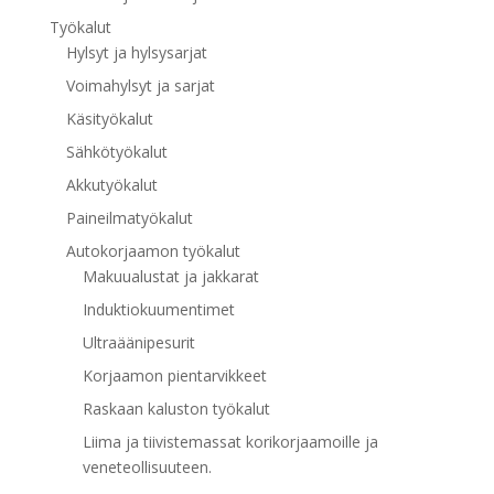
Työkalut
Hylsyt ja hylsysarjat
Voimahylsyt ja sarjat
Käsityökalut
Sähkötyökalut
Akkutyökalut
Paineilmatyökalut
Autokorjaamon työkalut
Makuualustat ja jakkarat
Induktiokuumentimet
Ultraäänipesurit
Korjaamon pientarvikkeet
Raskaan kaluston työkalut
Liima ja tiivistemassat korikorjaamoille ja
veneteollisuuteen.