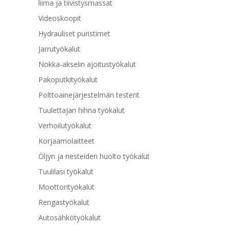
liima ja tiivistysmassat
Videoskoopit
Hydrauliset puristimet
Jarrutyökalut
Nokka-akselin ajoitustyökalut
Pakoputkityökalut
Polttoainejärjestelmän testerit
Tuulettajan hihna työkalut
Verhoilutyökalut
Korjaamolaitteet
Öljyn ja nesteiden huolto työkalut
Tuulilasi työkalut
Moottorityökalut
Rengastyökalut
Autosähkötyökalut