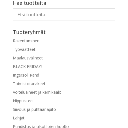
Hae tuotteita
Tuoteryhmät
Rakentaminen
Työvaatteet
Maalausvälineet
BLACK FRIDAY!
Ingersoll Rand
Toimistotarvikeet
Voiteluaineet ja kemikaalit
Nippusiteet
Siivous ja puhtaanapito
Lahjat
Puhdistus ja ulkotilojen huolto