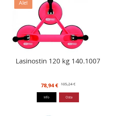
Ale!
Lasinostin 120 kg 140.1007
Alkuperäinen
Nykyinen
105,24
€
78,94
€
hinta
hinta
oli:
on:
Info
Osta
105,24 €.
78,94 €.