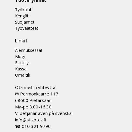
Työkalut
Kengät
Suojaimet
Työvaatteet
Linkit
Alennuksessa!
Blogi
Esittely
Kassa
Oma tili
Ota meihin yhteyttä
✉ Permonkaarre 117
68600 Pietarsaari
Ma-pe 8.00-16.30
Vi betjänar även på svenska!
info@silikotek.fi
☎ 010 321 9790