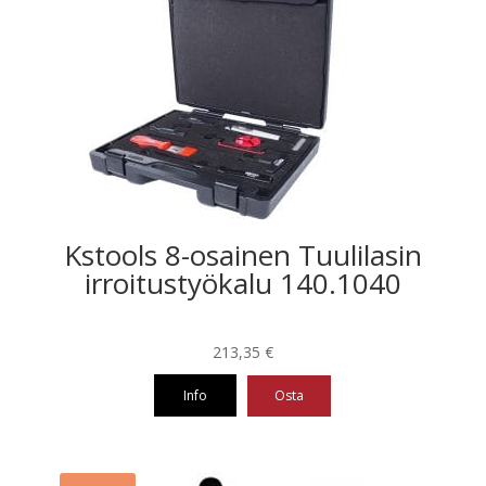
Kstools 8-osainen Tuulilasin
irroitustyökalu 140.1040
213,35
€
Info
Osta