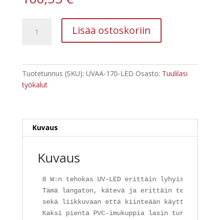
Proglass
Lisää ostoskoriin
uvaa-
170-
led
langaton
Tuotetunnus (SKU):
UVAA-170-LED
Osasto:
Tuulilasi
UV
työkalut
LED
lamppu
5V,
8W
Kuvaus
määrä
Kuvaus
8 W:n tehokas UV-LED erittäin lyhyisiin kovett
Tämä langaton, kätevä ja erittäin tehokas UV-
sekä liikkuvaan että kiinteään käyttöön.

Kaksi pientä PVC-imukuppia lasin turvalliseen 