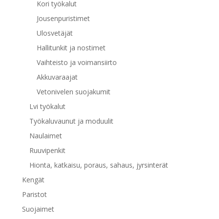
Kori työkalut
Jousenpuristimet
Ulosvetäjät
Hallitunkit ja nostimet
Vaihteisto ja voimansiirto
Akkuvaraajat
Vetonivelen suojakumit
Lvi työkalut
Työkaluvaunut ja moduulit
Naulaimet
Ruuvipenkit
Hionta, katkaisu, poraus, sahaus, jyrsinterät
Kengät
Paristot
Suojaimet