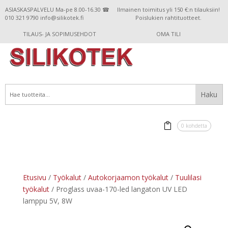
ASIASKASPALVELU Ma-pe 8.00-16.30 ☎
Ilmainen toimitus yli 150 €:n tilauksiin!
010 321 9790 info@silikotek.fi
Poislukien rahtituotteet.
TILAUS- JA SOPIMUSEHDOT
OMA TILI
0 kohdetta
Etusivu
/
Työkalut
/
Autokorjaamon työkalut
/
Tuulilasi
työkalut
/ Proglass uvaa-170-led langaton UV LED
lamppu 5V, 8W