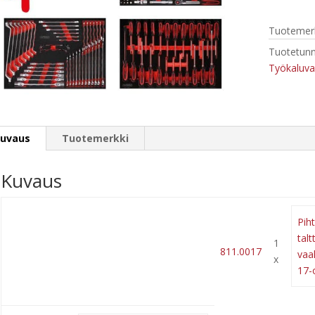
241
työkalua
Tuotemerk
määrä
Tuotetunn
Työkaluva
uvaus
Tuotemerkki
Kuvaus
Piht
talt
1
811.0017
vaa
x
17-