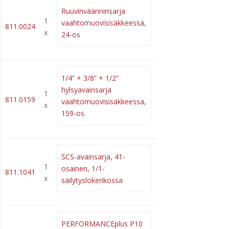
Ruuvinväänninsarja
1
vaahtomuovisisäkkeessä,
811.0024
x
24-os
1/4” + 3/8” + 1/2”
hylsyavainsarja
1
811.0159
vaahtomuovisisäkkeessä,
x
159-os
SCS-avainsarja, 41-
1
osainen, 1/1-
811.1041
x
säilytyslokerikossa
PERFORMANCEplus P10