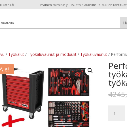
ikotek.fi
Ilmainen toimitus yli 150 €:n tilauksiin! Poislukien rahtituot
ivu
/
Työkalut
/
Työkaluvaunut ja moduulit
/
Työkaluvaunut
/ Performa
Perf
Ale!
työk
työk
4245
Performan
työkaluva
P10,