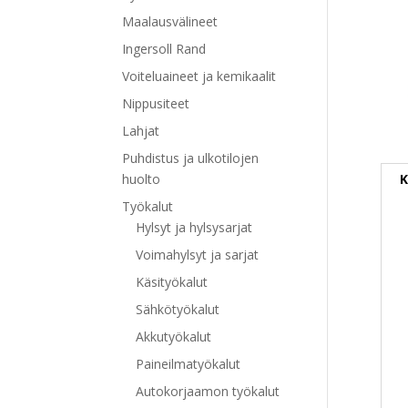
Maalausvälineet
Ingersoll Rand
Voiteluaineet ja kemikaalit
Nippusiteet
Lahjat
Puhdistus ja ulkotilojen
K
huolto
Työkalut
Hylsyt ja hylsysarjat
Voimahylsyt ja sarjat
Käsityökalut
Sähkötyökalut
Akkutyökalut
Paineilmatyökalut
Autokorjaamon työkalut