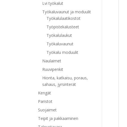
Lvi työkalut
Työkaluvaunut ja moduulit
Työkalulaatikostot
Työpistekalusteet
Työkalulaukut
Työkaluvaunut
Työkalu moduulit
Naulaimet
Ruuvipenkit
Hionta, katkaisu, poraus,
sahaus, jyrsinterät
Kengät
Paristot
Suojaimet
Teipit ja pakkaaminen
Taloustavara