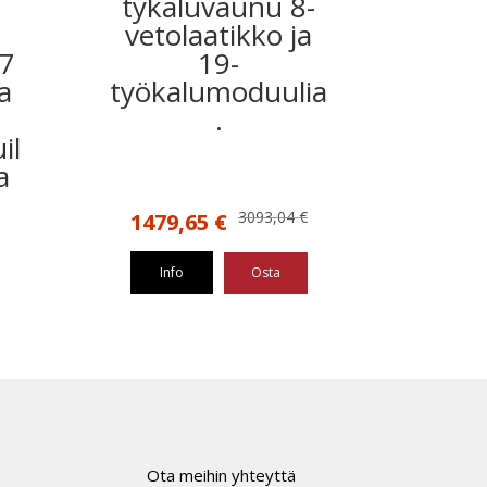
tykaluvaunu 8-
vetolaatikko ja
 7
19-
a
työkalumoduulia
.
il
a
Alkuperäinen
Nykyinen
3093,04
€
1479,65
€
hinta
hinta
oli:
on:
Info
Osta
3093,04 €.
1479,65 €.
Ota meihin yhteyttä
t