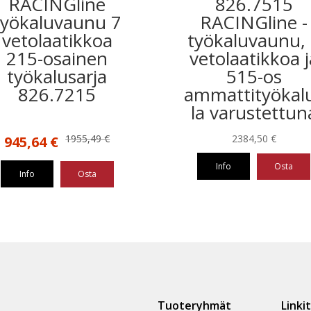
RACINGline
826.7515
työkaluvaunu 7
RACINGline -
vetolaatikkoa
työkaluvaunu,
215-osainen
vetolaatikkoa j
työkalusarja
515-os
826.7215
ammattityökalu
la varustettun
Alkuperäinen
Nykyinen
1955,49
€
2384,50
€
945,64
€
hinta
hinta
Info
Osta
oli:
on:
Info
Osta
1955,49 €.
945,64 €.
Tuoteryhmät
Linki