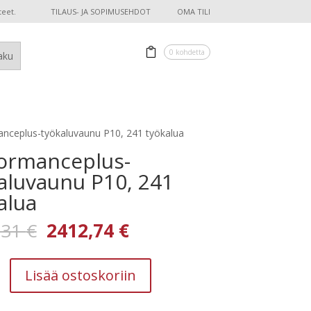
teet.
TILAUS- JA SOPIMUSEHDOT
OMA TILI
0 kohdetta
nceplus-työkaluvaunu P10, 241 työkalua
ormanceplus-
aluvaunu P10, 241
alua
Alkuperäinen
Nykyinen
,31
€
2412,74
€
hinta
hinta
oli:
on:
ceplus-
4245,31 €.
2412,74 €.
Lisää ostoskoriin
unu