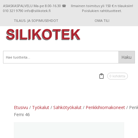
ASIASKASPALVELU Ma-pe 8.00-16.30 ☎
Ilmainen toimitus yli 150 €:n tilauksiin!
010 321 9790 info@silikotek.fi
Poislukien rahtituotteet.
TILAUS- JA SOPIMUSEHDOT
OMA TILI
0 kohdetta
Etusivu
/
Työkalut
/
Sähkötyökalut
/
Penkkihiomakoneet
/ Pen
Femi 46