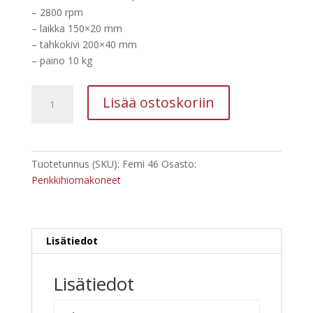
– 2800 rpm
– laikka 150×20 mm
– tahkokivi 200×40 mm
– paino 10 kg
Penkkihiomakone
Lisää ostoskoriin
Femi
46
määrä
Tuotetunnus (SKU):
Femi 46
Osasto:
Penkkihiomakoneet
Lisätiedot
Lisätiedot