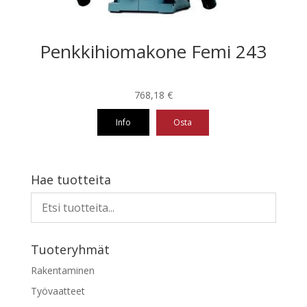
Penkkihiomakone Femi 243
768,18
€
Info
Osta
Hae tuotteita
Tuoteryhmät
Rakentaminen
Työvaatteet