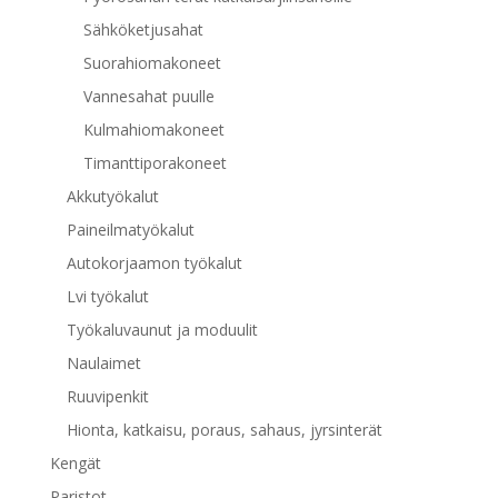
Sähköketjusahat
Suorahiomakoneet
Vannesahat puulle
Kulmahiomakoneet
Timanttiporakoneet
Akkutyökalut
Paineilmatyökalut
Autokorjaamon työkalut
Lvi työkalut
Työkaluvaunut ja moduulit
Naulaimet
Ruuvipenkit
Hionta, katkaisu, poraus, sahaus, jyrsinterät
Kengät
Paristot