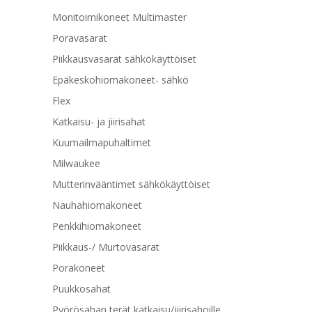
Monitoimikoneet Multimaster
Poravasarat
Piikkausvasarat sähkökäyttöiset
Epäkeskohiomakoneet- sähkö
Flex
Katkaisu- ja jiirisahat
Kuumailmapuhaltimet
Milwaukee
Mutterinvääntimet sähkökäyttöiset
Nauhahiomakoneet
Penkkihiomakoneet
Piikkaus-/ Murtovasarat
Porakoneet
Puukkosahat
Pyörösahan terät katkaisu/jiirisahoille