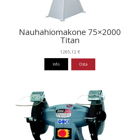
Nauhahiomakone 75×2000
Titan
1265,12
€
Info
Osta