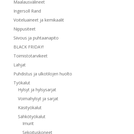
Maalausvälineet
Ingersoll Rand
Voiteluaineet ja kemikaalit
Nippusiteet
Siivous ja puhtaanapito
BLACK FRIDAY!
Toimistotarvikeet
Lahjat
Puhdistus ja ulkotilojen huolto
Työkalut
Hylsyt ja hylsysarjat
Voimahylsyt ja sarjat
Käsityökalut
Sähkötyökalut
Imurit
Sekoituskoneet