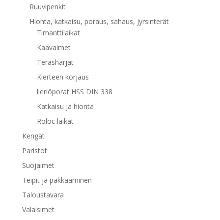
Ruuvipenkit
Hionta, katkaisu, poraus, sahaus, jyrsinterät
Timanttilaikat
Kaavaimet
Teräsharjat
Kierteen korjaus
lieriöporat HSS DIN 338
Katkaisu ja hionta
Roloc laikat
Kengät
Paristot
Suojaimet
Teipit ja pakkaaminen
Taloustavara
Valaisimet