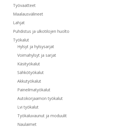
Työvaatteet
Maalausvälineet
Lahjat
Puhdistus ja ulkotilojen huolto
Työkalut
Hylsyt ja hylsysarjat
Voimahylsyt ja sarjat
Käsityökalut
Sähkötyökalut
Akkutyökalut
Paineilmatyökalut
Autokorjaamon työkalut
Lvi työkalut
Työkaluvaunut ja moduulit
Naulaimet