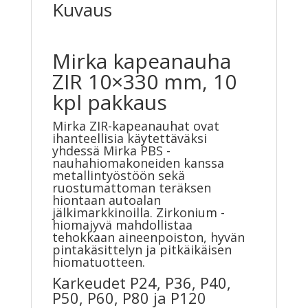
Kuvaus
Mirka kapeanauha
ZIR 10×330 mm, 10
kpl pakkaus
Mirka ZIR-kapeanauhat ovat
ihanteellisia käytettäväksi
yhdessä Mirka PBS -
nauhahiomakoneiden kanssa
metallintyöstöön sekä
ruostumattoman teräksen
hiontaan autoalan
jälkimarkkinoilla. Zirkonium -
hiomajyvä mahdollistaa
tehokkaan aineenpoiston, hyvän
pintakäsittelyn ja pitkäikäisen
hiomatuotteen.
Karkeudet P24, P36, P40,
P50, P60, P80 ja P120