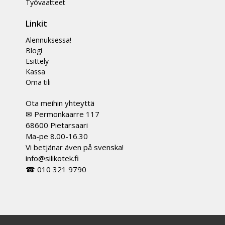
Työvaatteet
Linkit
Alennuksessa!
Blogi
Esittely
Kassa
Oma tili
Ota meihin yhteyttä
✉ Permonkaarre 117
68600 Pietarsaari
Ma-pe 8.00-16.30
Vi betjänar även på svenska!
info@silikotek.fi
☎ 010 321 9790