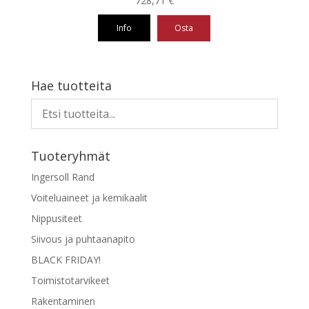
728,71
€
Info
Osta
Hae tuotteita
Tuoteryhmät
Ingersoll Rand
Voiteluaineet ja kemikaalit
Nippusiteet
Siivous ja puhtaanapito
BLACK FRIDAY!
Toimistotarvikeet
Rakentaminen