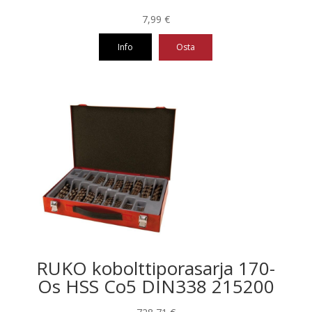
7,99
€
Info
Osta
Tällä
tuotteella
on
useampi
muunnelma.
Voit
tehdä
valinnat
tuotteen
sivulla.
RUKO kobolttiporasarja 170-
Os HSS Co5 DIN338 215200