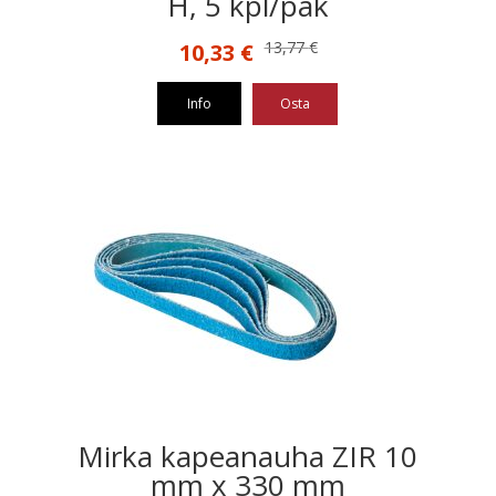
H, 5 kpl/pak
Alkuperäinen
Nykyinen
13,77
€
10,33
€
hinta
hinta
oli:
on:
Info
Osta
13,77 €.
10,33 €.
Mirka kapeanauha ZIR 10
mm x 330 mm