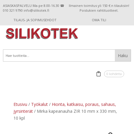
ASIASKASPALVELU Ma-pe 8.00-16.30 ☎
Ilmainen toimitus yli 150 €:n tilauksiin!
010 321 9790 info@silikotek.fi
Poislukien rahtituotteet.
TILAUS- JA SOPIMUSEHDOT
OMA TILI
0 kohdetta
Etusivu
/
Työkalut
/
Hionta, katkaisu, poraus, sahaus,
jyrsinterät
/ Mirka kapeanauha ZIR 10 mm x 330 mm,
10 kpl