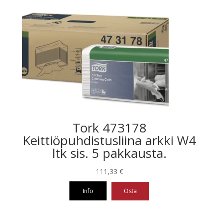
Tork 473178
Keittiöpuhdistusliina arkki W4
ltk sis. 5 pakkausta.
111,33
€
Info
Osta