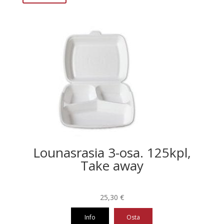
useampi
muunnelma.
Voit
tehdä
valinnat
tuotteen
sivulla.
Lounasrasia 3-osa. 125kpl,
Take away
25,30
€
Info
Osta