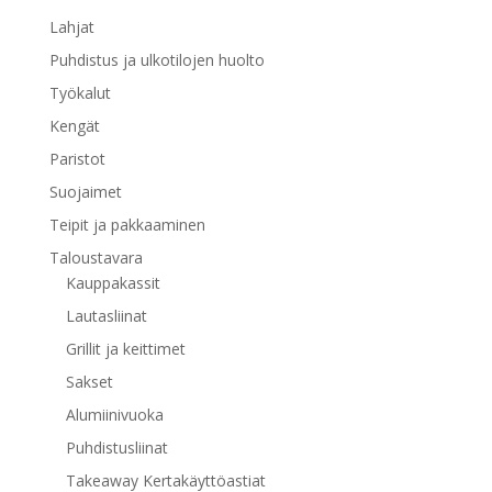
Lahjat
Puhdistus ja ulkotilojen huolto
Työkalut
Kengät
Paristot
Suojaimet
Teipit ja pakkaaminen
Taloustavara
Kauppakassit
Lautasliinat
Grillit ja keittimet
Sakset
Alumiinivuoka
Puhdistusliinat
Takeaway Kertakäyttöastiat