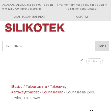
ASIASKASPALVELU Ma-pe 8.00-16.30 ☎
Ilmainen toimitus yli 150 €:n tilauksiin!
010 321 9790 info@silikotek.fi
Poislukien rahtituotteet.
TILAUS- JA SOPIMUSEHDOT
OMA TILI
0 kohdetta
Etusivu
/
Taloustavara
/
Takeaway
Kertakäyttöastiat
/
Lounasrasiat
/ Lounasrasia 2-os,
125kpl, Takeaway