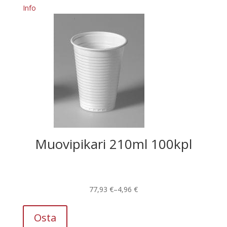
Info
Muovipikari 210ml 100kpl
Hintaluokka:
77,93
€
–
4,96
€
Tällä
4,96 €
tuotteella
-
Osta
on
77,93 €