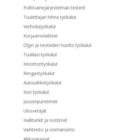
Polttoainejärjestelmän testerit
Tuulettajan hihna työkalut
Verhoilutyökalut
Korjaamolaitteet
Öljyn ja nesteiden huolto työkalut
Tuulilasi työkalut
Moottorityökalut
Rengastyökalut
Autosähkötyökalut
Kori työkalut
Jousenpuristimet
Ulosvetäjät
Hallitunkit ja nostimet
Vaihteisto ja voimansiirto
Akkuvaraajat