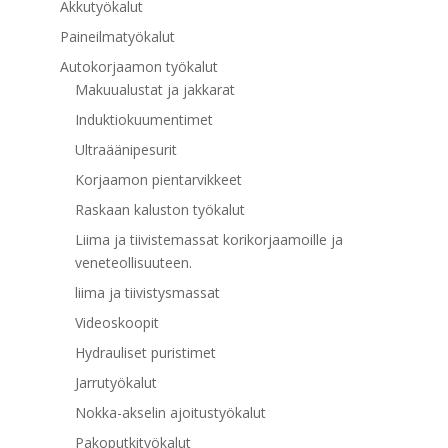
Akkutyökalut
Paineilmatyökalut
Autokorjaamon työkalut
Makuualustat ja jakkarat
Induktiokuumentimet
Ultraäänipesurit
Korjaamon pientarvikkeet
Raskaan kaluston työkalut
Liima ja tiivistemassat korikorjaamoille ja
veneteollisuuteen.
liima ja tiivistysmassat
Videoskoopit
Hydrauliset puristimet
Jarrutyökalut
Nokka-akselin ajoitustyökalut
Pakoputkityökalut