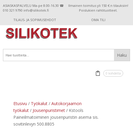
ASIASKASPALVELU Ma-pe 8.00-16.30 ☎
Ilmainen toimitus yli 150 €:n tilauksiin!
010 321 9790 info@silikotek.fi
Poislukien rahtituotteet.
TILAUS- JA SOPIMUSEHDOT
OMA TILI
0 kohdetta
Etusivu
/
Työkalut
/
Autokorjaamon
työkalut
/
Jousenpuristimet
/ Kstools
Paineilmatoiminen jousenpuristin asema sis.
sovitinlevyn 500.8805