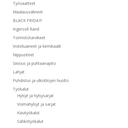
Työvaatteet
Maalausvälineet
BLACK FRIDAY!
Ingersoll Rand
Toimistotarvikeet
Voiteluaineet ja kemikaalit
Nippusiteet
Siivous ja puhtaanapito
Lahjat
Puhdistus ja ulkotilojen huolto
Työkalut
Hylsyt ja hylsysarjat
Voimahylsyt ja sarjat
Käsityökalut
Sähkötyökalut