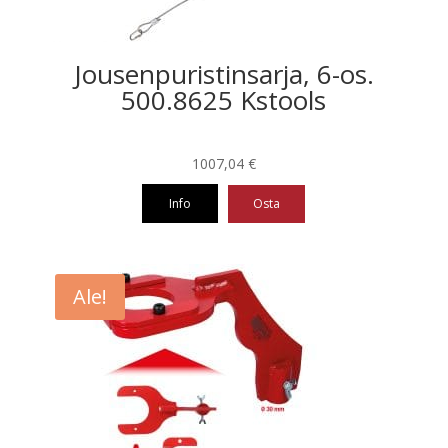
Jousenpuristinsarja, 6-os.
500.8625 Kstools
1007,04
€
Info
Osta
Ale!