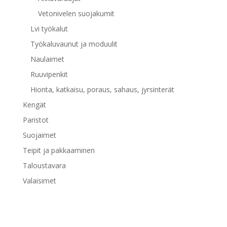
Vetonivelen suojakumit
Lvi työkalut
Työkaluvaunut ja moduulit
Naulaimet
Ruuvipenkit
Hionta, katkaisu, poraus, sahaus, jyrsinterät
Kengät
Paristot
Suojaimet
Teipit ja pakkaaminen
Taloustavara
Valaisimet