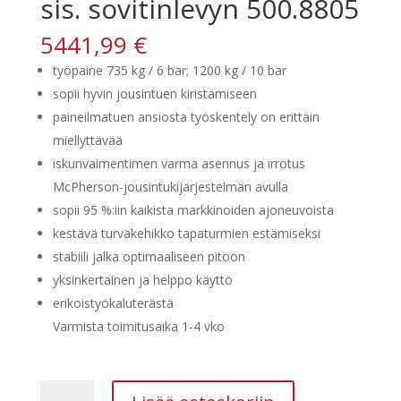
sis. sovitinlevyn 500.8805
5441,99
€
työpaine 735 kg / 6 bar; 1200 kg / 10 bar
sopii hyvin jousintuen kiristämiseen
paineilmatuen ansiosta työskentely on erittäin
miellyttävää
iskunvaimentimen varma asennus ja irrotus
McPherson-jousintukijärjestelmän avulla
sopii 95 %:iin kaikista markkinoiden ajoneuvoista
kestävä turvakehikko tapaturmien estämiseksi
stabiili jalka optimaaliseen pitoon
yksinkertainen ja helppo käyttö
erikoistyökaluterästä
Varmista toimitusaika 1-4 vko
Kstools