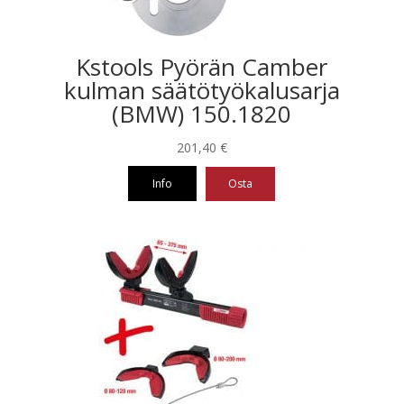
Kstools Pyörän Camber
kulman säätötyökalusarja
(BMW) 150.1820
201,40
€
Info
Osta