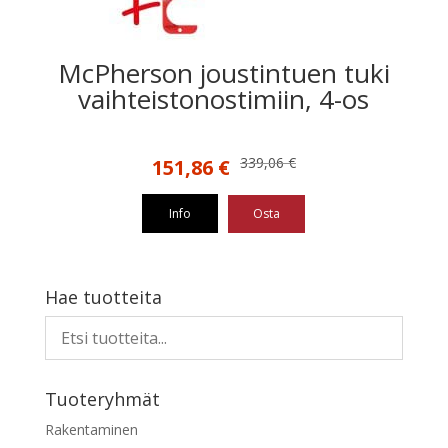
McPherson joustintuen tuki
vaihteistonostimiin, 4-os
Alkuperäinen
Nykyinen
339,06
€
151,86
€
hinta
hinta
oli:
on:
Info
Osta
339,06 €.
151,86 €.
Hae tuotteita
Tuoteryhmät
Rakentaminen