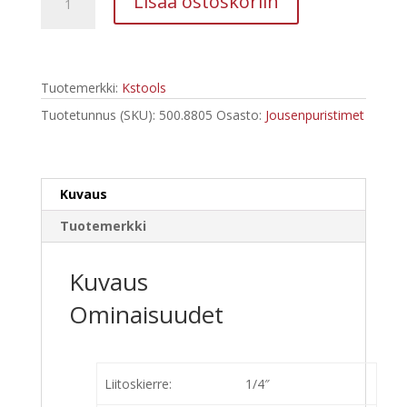
Lisää ostoskoriin
Paineilmatoiminen
jousenpuristin
asema
sis.
Tuotemerkki:
Kstools
sovitinlevyn
500.8805
Tuotetunnus (SKU):
500.8805
Osasto:
Jousenpuristimet
määrä
Kuvaus
Tuotemerkki
Kuvaus
Ominaisuudet
Liitoskierre:
1/4″