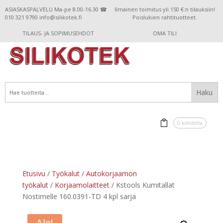
ASIASKASPALVELU Ma-pe 8.00-16.30 ☎
Ilmainen toimitus yli 150 €:n tilauksiin!
010 321 9790 info@silikotek.fi
Poislukien rahtituotteet.
TILAUS- JA SOPIMUSEHDOT
OMA TILI
0 kohdetta
Etusivu
/
Työkalut
/
Autokorjaamon
työkalut
/
Korjaamolaitteet
/ Kstools Kumitallat
Nostimelle 160.0391-TD 4 kpl sarja
Ale!