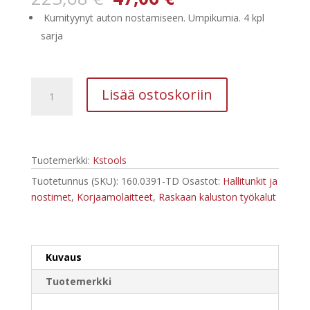
hinta
hinta
Kumityynyt auton nostamiseen. Umpikumia. 4 kpl
oli:
on:
sarja
223,68 €.
47,06 €.
Kstools
Lisää ostoskoriin
Kumitallat
Nostimelle
160.0391-
TD
Tuotemerkki:
Kstools
4
kpl
Tuotetunnus (SKU):
160.0391-TD
Osastot:
Hallitunkit ja
sarja
nostimet
,
Korjaamolaitteet
,
Raskaan kaluston työkalut
määrä
Kuvaus
Tuotemerkki