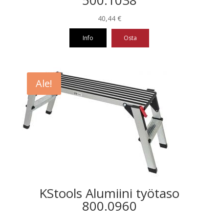
40,44
€
Info
Osta
Ale!
KStools Alumiini työtaso
800.0960