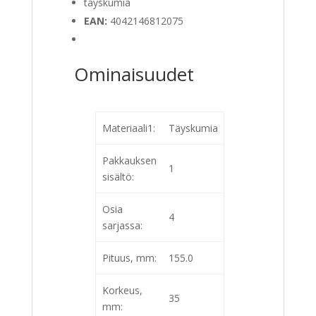
täyskumia
EAN:
4042146812075
Ominaisuudet
Materiaali1:
Täyskumia
Pakkauksen
1
sisältö:
Osia
4
sarjassa:
Pituus, mm:
155.0
Korkeus,
35
mm: