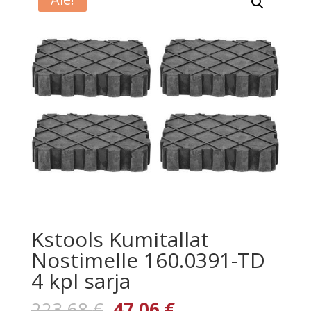
Kstools Kumitallat
Nostimelle 160.0391-TD
4 kpl sarja
Alkuperäinen
Nykyinen
223,68
€
47,06
€