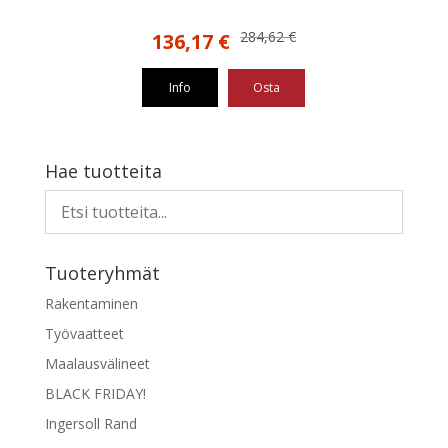
Alkuperäinen
Nykyinen
284,62
€
136,17
€
hinta
hinta
oli:
on:
Info
Osta
284,62 €.
136,17 €.
Hae tuotteita
Tuoteryhmät
Rakentaminen
Työvaatteet
Maalausvälineet
BLACK FRIDAY!
Ingersoll Rand