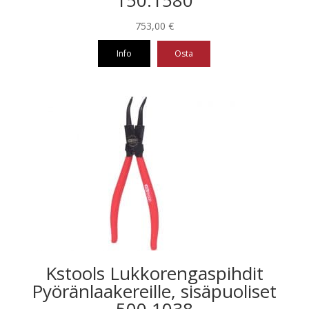
150.1580
753,00
€
Info
Osta
Kstools Lukkorengaspihdit
Pyöränlaakereille, sisäpuoliset
500.1038