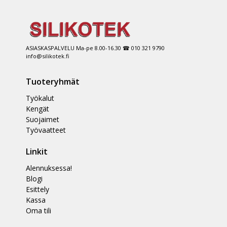
ASIASKASPALVELU Ma-pe 8.00-16.30 ☎ 010 321 9790
info@silikotek.fi
Tuoteryhmät
Työkalut
Kengät
Suojaimet
Työvaatteet
Linkit
Alennuksessa!
Blogi
Esittely
Kassa
Oma tili