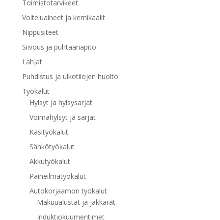
Toimistotarvikeet
Voiteluaineet ja kemikaalit
Nippusiteet
Siivous ja puhtaanapito
Lahjat
Puhdistus ja ulkotilojen huolto
Työkalut
Hylsyt ja hylsysarjat
Voimahylsyt ja sarjat
Käsityökalut
Sähkötyökalut
Akkutyökalut
Paineilmatyökalut
Autokorjaamon työkalut
Makuualustat ja jakkarat
Induktiokuumentimet