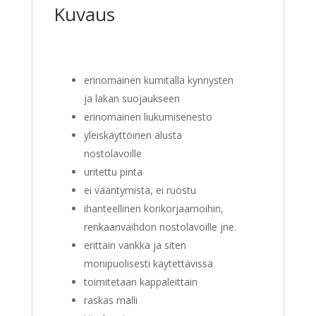
Kuvaus
erinomainen kumitalla kynnysten
ja lakan suojaukseen
erinomainen liukumisenesto
yleiskäyttöinen alusta
nostolavoille
uritettu pinta
ei vääntymistä, ei ruostu
ihanteellinen korikorjaamoihin,
renkaanvaihdon nostolavoille jne.
erittäin vankka ja siten
monipuolisesti käytettävissä
toimitetaan kappaleittain
raskas malli