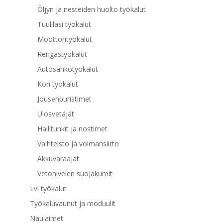
Öljyn ja nesteiden huolto työkalut
Tuulilasi työkalut
Moottorityökalut
Rengastyökalut
Autosähkötyökalut
Kori työkalut
Jousenpuristimet
Ulosvetäjät
Hallitunkit ja nostimet
Vaihteisto ja voimansiirto
Akkuvaraajat
Vetonivelen suojakumit
Lvi työkalut
Työkaluvaunut ja moduulit
Naulaimet