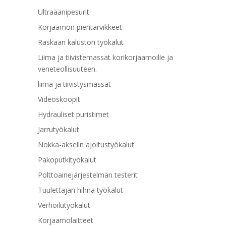
Ultraäänipesurit
Korjaamon pientarvikkeet
Raskaan kaluston työkalut
Liima ja tiivistemassat korikorjaamoille ja
veneteollisuuteen.
liima ja tiivistysmassat
Videoskoopit
Hydrauliset puristimet
Jarrutyökalut
Nokka-akselin ajoitustyökalut
Pakoputkityökalut
Polttoainejärjestelmän testerit
Tuulettajan hihna työkalut
Verhoilutyökalut
Korjaamolaitteet