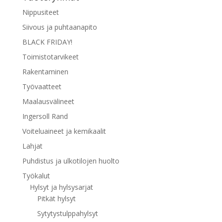
Nippusiteet
Siivous ja puhtaanapito
BLACK FRIDAY!
Toimistotarvikeet
Rakentaminen
Työvaatteet
Maalausvälineet
Ingersoll Rand
Voiteluaineet ja kemikaalit
Lahjat
Puhdistus ja ulkotilojen huolto
Työkalut
Hylsyt ja hylsysarjat
Pitkät hylsyt
Sytytystulppahylsyt