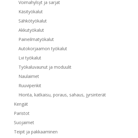
Voimahylsyt ja sarjat
Käsityökalut
Sähkötyökalut
Akkutyökalut
Paineilmatyökalut
Autokorjaamon työkalut
Lvi työkalut
Työkaluvaunut ja moduulit
Naulaimet
Ruuvipenkit
Hionta, katkaisu, poraus, sahaus, jyrsinterät
Kengät
Paristot
Suojaimet
Teipit ja pakkaaminen