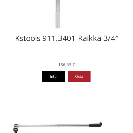
Kstools 911.3401 Räikkä 3/4″
136,63
€
Info
Osta