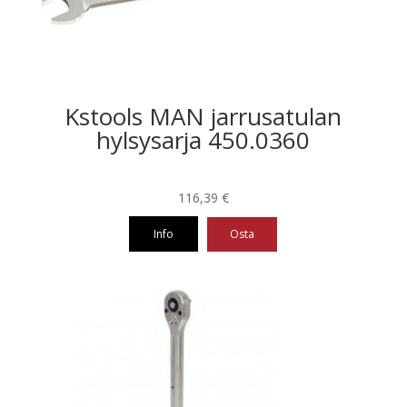
Kstools MAN jarrusatulan
hylsysarja 450.0360
116,39
€
Info
Osta