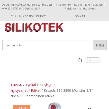
ASIASKASPALVELU Ma-pe 8.00-16.30 ☎
Ilmainen toimitus yli 150 €:n tilauksiin!
010 321 9790 info@silikotek.fi
Poislukien rahtituotteet.
TILAUS- JA SOPIMUSEHDOT
OMA TILI
0 kohdetta
Etusivu
/
Työkalut
/
Hylsyt ja
hylsysarjat
/
Räikät
/ Kstools 935.3890 Monster 3/8″
tiheä 100 hampainen räikkä
Ale!