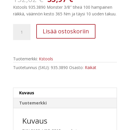
hinta
hinta
Kstools 935.3890 Monster 3/8″ tiheä 100 hampainen
oli:
on:
räikkä, väännön kesto 365 Nm ja täysi 10 uoden takuu.
152,62 €.
53,97 €.
Kstools
Lisää ostoskoriin
935.3890
Monster
3/8"
tiheä
Tuotemerkki:
Kstools
100
hampainen
Tuotetunnus (SKU):
935.3890
Osasto:
Räikät
räikkä
määrä
Kuvaus
Tuotemerkki
Kuvaus