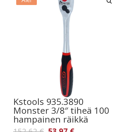
Kstools 935.3890
Monster 3/8″ tiheä 100
hampainen räikkä
Alkuperäinen
Nykyinen
152,62
€
53,97
€