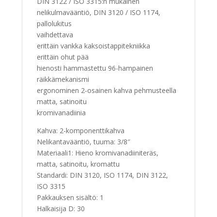
DIN 3122 / ISO 3315:n mukainen
nelikulmavääntiö, DIN 3120 / ISO 1174,
pallolukitus
vaihdettava
erittäin vankka kaksoistappitekniikka
erittäin ohut pää
hienosti hammastettu 96-hampainen
räikkämekanismi
ergonominen 2-osainen kahva pehmusteella
matta, satinoitu
kromivanadiinia
Kahva: 2-komponenttikahva
Nelikantavääntiö, tuuma: 3/8″
Materiaali1: Hieno kromivanadiiniteräs,
matta, satinoitu, kromattu
Standardi: DIN 3120, ISO 1174, DIN 3122,
ISO 3315
Pakkauksen sisältö: 1
Halkaisija D: 30