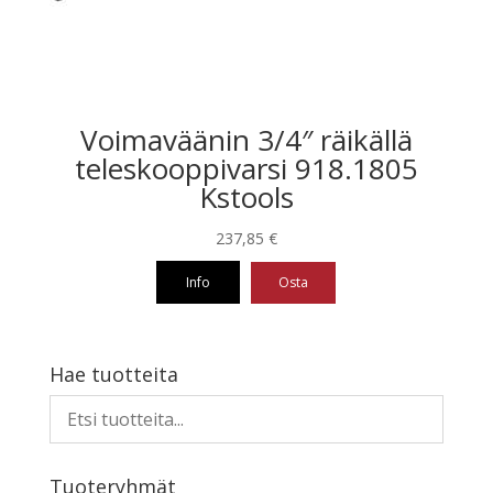
Voimaväänin 3/4″ räikällä
teleskooppivarsi 918.1805
Kstools
237,85
€
Info
Osta
Hae tuotteita
Tuoteryhmät