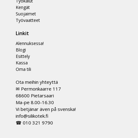
Työkalut
Kengät
Suojaimet
Työvaatteet
Linkit
Alennuksessa!
Blogi
Esittely
Kassa
Oma tili
Ota meihin yhteyttä
✉ Permonkaarre 117
68600 Pietarsaari
Ma-pe 8.00-16.30
Vi betjänar även på svenska!
info@silikotek.fi
☎ 010 321 9790