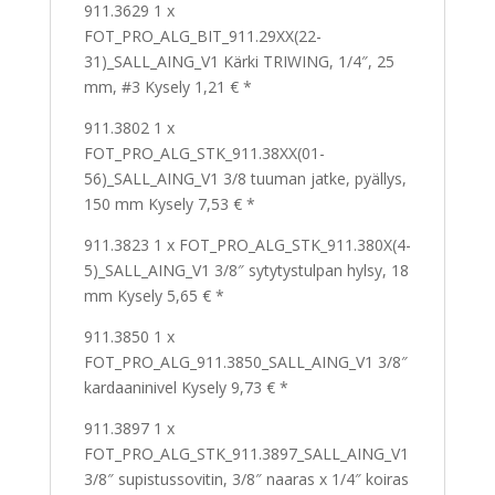
911.3629 1 x
FOT_PRO_ALG_BIT_911.29XX(22-
31)_SALL_AING_V1 Kärki TRIWING, 1/4″, 25
mm, #3 Kysely 1,21 € *
911.3802 1 x
FOT_PRO_ALG_STK_911.38XX(01-
56)_SALL_AING_V1 3/8 tuuman jatke, pyällys,
150 mm Kysely 7,53 € *
911.3823 1 x FOT_PRO_ALG_STK_911.380X(4-
5)_SALL_AING_V1 3/8″ sytytystulpan hylsy, 18
mm Kysely 5,65 € *
911.3850 1 x
FOT_PRO_ALG_911.3850_SALL_AING_V1 3/8″
kardaaninivel Kysely 9,73 € *
911.3897 1 x
FOT_PRO_ALG_STK_911.3897_SALL_AING_V1
3/8″ supistussovitin, 3/8″ naaras x 1/4″ koiras