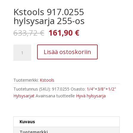
Kstools 917.0255
hylsysarja 255-os
Alkuperäinen
Nykyinen
633,72
€
161,90
€
hinta
hinta
oli:
on:
Kstools
633,72 €.
161,90 €.
Lisää ostoskoriin
917.0255
hylsysarja
255-
os
Tuotemerkki:
Kstools
määrä
Tuotetunnus (SKU):
917.0255
Osasto:
1/4"+3/8"+1/2"
Hylsysarjat
Avainsana tuotteelle
Hyvä hylsysarja
Kuvaus
Tuotemerkki