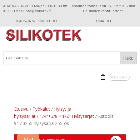
ASIASKASPALVELU Ma-pe 8.00-16.30 ☎
Ilmainen toimitus yli 150 €:n tilauksiin!
010 321 9790 info@silikotek.fi
Poislukien rahtituotteet.
TILAUS- JA SOPIMUSEHDOT
OMA TILI
0 kohdetta
Etusivu
/
Työkalut
/
Hylsyt ja
hylsysarjat
/
1/4"+3/8"+1/2" Hylsysarjat
/ Kstools
917.0255 hylsysarja 255-os
Ale!