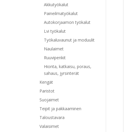
Akkutyökalut
Paineilmatyökalut
Autokorjaamon työkalut
Lvi työkalut
Työkaluvaunut ja moduulit
Naulaimet
Ruuvipenkit
Hionta, katkaisu, poraus,
sahaus, jyrsinterät
Kengät
Paristot
Suojaimet
Teipit ja pakkaaminen
Taloustavara
Valaisimet