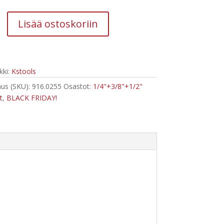
800,88 €.
161,90 €.
Lisää ostoskoriin
+1/2",
ki:
Kstools
us (SKU):
916.0255
Osastot:
1/4"+3/8"+1/2"
t
,
BLACK FRIDAY!