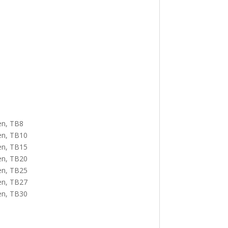
een, TB8
een, TB10
een, TB15
een, TB20
een, TB25
een, TB27
een, TB30