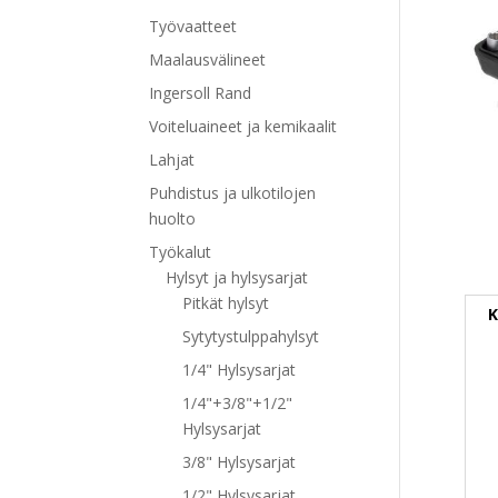
Työvaatteet
Maalausvälineet
Ingersoll Rand
Voiteluaineet ja kemikaalit
Lahjat
Puhdistus ja ulkotilojen
huolto
Työkalut
Hylsyt ja hylsysarjat
Pitkät hylsyt
K
Sytytystulppahylsyt
1/4" Hylsysarjat
1/4"+3/8"+1/2"
Hylsysarjat
3/8" Hylsysarjat
1/2" Hylsysarjat