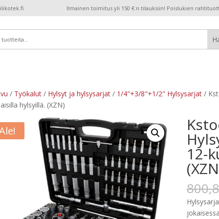
ikotek.fi
Ilmainen toimitus yli 150 €:n tilauksiin! Poislukien rahtituot
ivu
/
Työkalut
/
Hylsyt ja hylsysarjat
/
1/4"+3/8"+1/2" Hylsysarjat
/ Kst
isilla hylsyillä. (XZN)
Ksto
Ale!
Hyls
12-ku
(XZN
800,
Hylsysarja
jokaisess