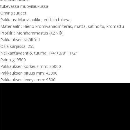
tukevassa muovilaukussa
Ominaisuudet
Pakkaus: Muovilaukku, erittäin tukeva
Materiaali1: Hieno kromivanadiiniteräs, matta, satinoitu, kromattu
Profiili1: Monihammastus (XZN®)
Pakkauksen sisältö: 1
Osia sarjassa: 255
Nelikantavääntiö, tuuma: 1/4″+3/8″+1/2″
Paino g: 9500
Pakkauksen korkeus mm: 35000
Pakkauksen pituus mm: 43300
Pakkauksen leveys mm: 9300