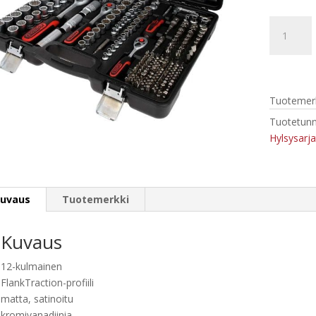
Kstools
916.0255
Hylsysarja
1/4"+3/8"
12-
Tuotemerk
kulmaisilla
hylsyillä.
Tuotetunn
(XZN)
Hylsysarja
määrä
uvaus
Tuotemerkki
Kuvaus
12-kulmainen
FlankTraction-profiili
matta, satinoitu
kromivanadiinia