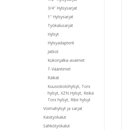
3/4" Hylsysarjat
1" Hylsysarjat
Työkalusarjat
Hylsyt
Hylsyadapterit
Jatkot
Kukonjalka-avaimet
T-Vääntimet
Räikät
Kuusiokolohylsyt, Torx
hylsyt, XZN Hylsyt, Reikä
Torx hylsyt, Ribe hylsyt
Voimahylsyt ja sarjat
Käsityökalut
Sähkötyökalut