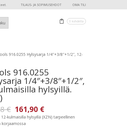
teet.
TILAUS- JA SOPIMUSEHDOT
OMA TILI
0 kohdetta
ools 916.0255 Hylsysarja 1/4″+3/8″+1/2″, 12-
ols 916.0255
ysarja 1/4″+3/8″+1/2″,
lmaisilla hylsyillä.
)
Alkuperäinen
Nykyinen
88
€
161,90
€
hinta
hinta
 12-kulmaisilla hylsyillä (XZN) tarpeellinen
oli:
on:
a korjaamossa