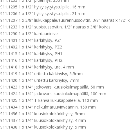
911.1203 1 x 1/2″ pidennys, 250 mm
911.1205 1 x 1/2″ hylsy sytytystulpille, 16 mm
911.1206 1 x 1/2″ hylsy sytytystulpille, 21 mm
911.1207 1 x 3/8″ liukukappale/suurennussovitin, 3/8″ naaras x 1/2″ k
911.1233 1 x 1/2″ supistussovitin, 1/2″ naaras x 3/8″ koiras
911.1250 1 x 1/2″ kardaaninivel
911.1401 1 x 1/4″ kärkihylsy, PZ1
911.1402 1 x 1/4″ kärkihylsy, PZ2
911.1415 1 x 1/4″ kärkihylsy, PH1
911.1416 1 x 1/4″ kärkihylsy, PH2
911.1418 1 x 1/4″ kärkihylsy, ura, 4 mm
911.1419 1 x 1/4″ uritettu kärkihylsy, 5,5mm
911.1420 1 x 1/4″ uritettu kärkihylsy, 7mm
911.1423 1 x 1/4″ jatkovarsi kuusiokulmapäällä, 50 mm
911.1424 1 x 1/4″ jatkovarsi kuusiokulmapäällä, 100 mm
911.1425 1 x 1/4″ T-kahva liukukappaleella, 110 mm
911.1434 1 x 1/4″ nelikulmaruuvinväännin, 150 mm
911.1436 1 x 1/4″ kuusiokolokärkihylsy, 3mm
911.1437 1 x 1/4″ kuusiokolokärkihylsy, 4 mm
911.1438 1 x 1/4″ kuusiokolokärkihylsy, 5 mm