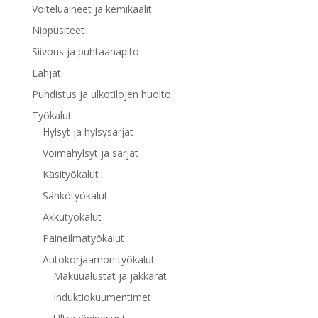
Voiteluaineet ja kemikaalit
Nippusiteet
Siivous ja puhtaanapito
Lahjat
Puhdistus ja ulkotilojen huolto
Työkalut
Hylsyt ja hylsysarjat
Voimahylsyt ja sarjat
Käsityökalut
Sähkötyökalut
Akkutyökalut
Paineilmatyökalut
Autokorjaamon työkalut
Makuualustat ja jakkarat
Induktiokuumentimet