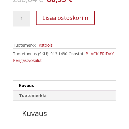
hinta
hinta
oli:
on:
Kstools
288,84 €.
80,95 €.
Lisää ostoskoriin
913.1480-
GB_pyörän
vannelukon
purkusarja
Tuotemerkki:
Kstools
määrä
Tuotetunnus (SKU):
913.1480
Osastot:
BLACK FRIDAY!
,
Rengastyökalut
Kuvaus
Tuotemerkki
Kuvaus