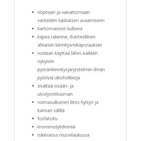
nopeaan ja vaivattomaan
vanteiden lukituksen avaamiseen
kartiomaisesti kulkeva
kapea rakenne, ihanteellinen
ahtaisiin kiinnitysreikäporauksiin
voidaan käyttää lähes kaikkiin
nykyisiin
pyöränkiinnitysjärjestelmiin ilman
pyöriviä ulkoholkkeja
sisältää sisään- ja
uloslyöntituurnan
voimasulkuinen liitos hylsyn ja
kannan välillä
fosfatoitu
kromimolybdeeniä
tukevassa muovilaukussa