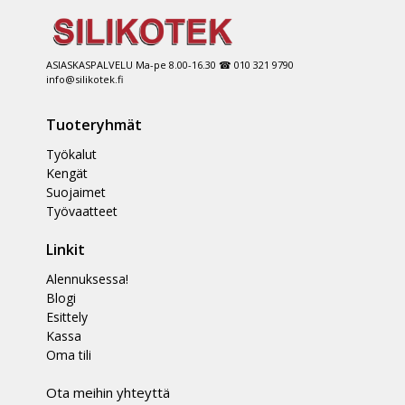
ASIASKASPALVELU Ma-pe 8.00-16.30 ☎ 010 321 9790
info@silikotek.fi
Tuoteryhmät
Työkalut
Kengät
Suojaimet
Työvaatteet
Linkit
Alennuksessa!
Blogi
Esittely
Kassa
Oma tili
Ota meihin yhteyttä