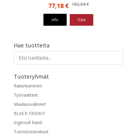
Alkuperäinen
Nykyinen
182,04
€
77,18
€
hinta
hinta
oli:
on:
Info
Osta
182,04 €.
77,18 €.
Hae tuotteita
Tuoteryhmät
Rakentaminen
Työvaatteet
Maalausvälineet
BLACK FRIDAY!
Ingersoll Rand
Toimistotarvikeet