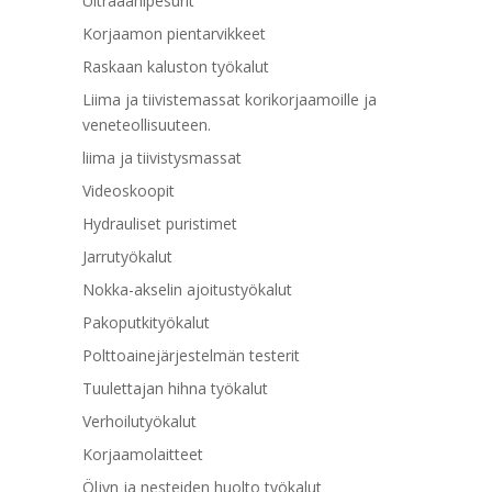
Ultraäänipesurit
Korjaamon pientarvikkeet
Raskaan kaluston työkalut
Liima ja tiivistemassat korikorjaamoille ja
veneteollisuuteen.
liima ja tiivistysmassat
Videoskoopit
Hydrauliset puristimet
Jarrutyökalut
Nokka-akselin ajoitustyökalut
Pakoputkityökalut
Polttoainejärjestelmän testerit
Tuulettajan hihna työkalut
Verhoilutyökalut
Korjaamolaitteet
Öljyn ja nesteiden huolto työkalut