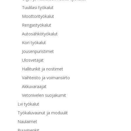
Tuulilasi työkalut
Moottorityökalut
Rengastyökalut
Autosähkötyökalut
Kori työkalut
Jousenpuristimet
Ulosvetäjät
Hallitunkit ja nostimet
Vaihteisto ja voimansiirto
Akkuvaraajat
Vetonivelen suojakumit
Lvi työkalut
Työkaluvaunut ja moduulit
Naulaimet
Ruuvipenkit