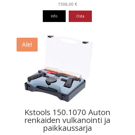
1506,00
€
Info
Osta
Ale!
Kstools 150.1070 Auton
renkaiden vulkanointi ja
paikkaussarja