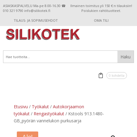
ASIASKASPALVELU Ma-pe 8.00-16.30 ☎
Ilmainen toimitus yli 150 €:n tilauksiin!
010 321 9790 info@silikotek.fi
Poislukien rahtituotteet.
TILAUS- JA SOPIMUSEHDOT
OMA TILI
0 kohdetta
Etusivu
/
Työkalut
/
Autokorjaamon
työkalut
/
Rengastyökalut
/ Kstools 913.1480-
GB_pyörän vannelukon purkusarja
Ale!