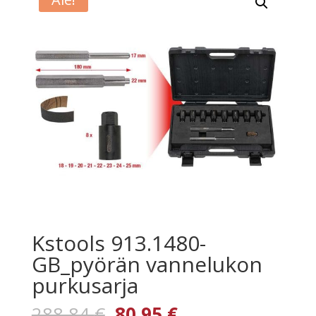
Kstools 913.1480-
GB_pyörän vannelukon
purkusarja
Alkuperäinen
Nykyinen
288,84
€
80,95
€