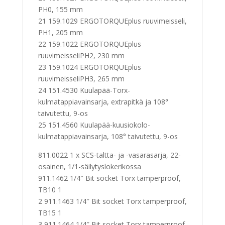
PH0, 155 mm
21 159.1029 ERGOTORQUEplus ruuvimeisseli,
PH1, 205 mm
22 159.1022 ERGOTORQUEplus
ruuvimeisseliPH2, 230 mm
23 159.1024 ERGOTORQUEplus
ruuvimeisseliPH3, 265 mm
24 151.4530 Kuulapää-Torx-
kulmatappiavainsarja, extrapitkä ja 108°
taivutettu, 9-os
25 151.4560 Kuulapää-kuusiokolo-
kulmatappiavainsarja, 108° taivutettu, 9-os
811.0022 1 x SCS-taltta- ja -vasarasarja, 22-
osainen, 1/1-säilytyslokerikossa
911.1462 1/4″ Bit socket Torx tamperproof,
TB10 1
2 911.1463 1/4″ Bit socket Torx tamperproof,
TB15 1
3 911.1464 1/4″ Bit socket Torx tamperproof,