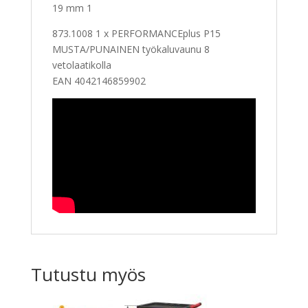
19 mm 1
873.1008 1 x PERFORMANCEplus P15
MUSTA/PUNAINEN työkaluvaunu 8
vetolaatikolla
EAN 4042146859902
Tutustu myös