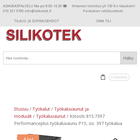
ASIASKASPALVELU Ma-pe 8.00-16.30 ☎
Ilmainen toimitus yli 150 €:n tilauksiin!
010 321 9790 info@silikotek.fi
Poislukien rahtituotteet.
TILAUS- JA SOPIMUSEHDOT
OMA TILI
0 kohdetta
Etusivu
/
Työkalut
/
Työkaluvaunut ja
moduulit
/
Työkaluvaunut
/ Kstools 815.7397
Performanceplus-työkaluvaunu P15, sis. 397 työkalua
Ale!