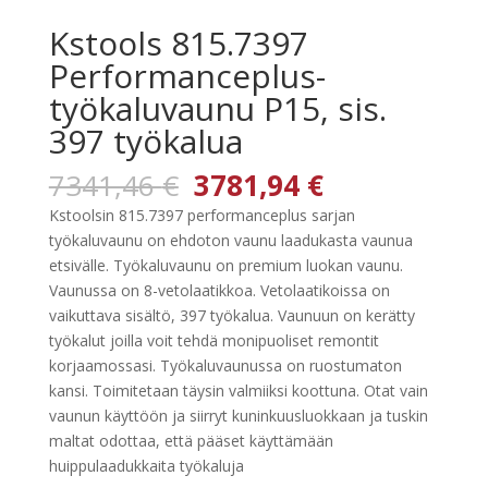
Kstools 815.7397
Performanceplus-
työkaluvaunu P15, sis.
397 työkalua
Alkuperäinen
Nykyinen
7341,46
€
3781,94
€
hinta
hinta
Kstoolsin 815.7397 performanceplus sarjan
oli:
on:
työkaluvaunu on ehdoton vaunu laadukasta vaunua
7341,46 €.
3781,94 €.
etsivälle. Työkaluvaunu on premium luokan vaunu.
Vaunussa on 8-vetolaatikkoa. Vetolaatikoissa on
vaikuttava sisältö, 397 työkalua. Vaunuun on kerätty
työkalut joilla voit tehdä monipuoliset remontit
korjaamossasi. Työkaluvaunussa on ruostumaton
kansi. Toimitetaan täysin valmiiksi koottuna. Otat vain
vaunun käyttöön ja siirryt kuninkuusluokkaan ja tuskin
maltat odottaa, että pääset käyttämään
huippulaadukkaita työkaluja