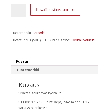
Kstools
Lisää ostoskoriin
815.7397
Performanceplus-
työkaluvaunu
P15,
Tuotemerkki:
Kstools
sis.
397
Tuotetunnus (SKU):
815.7397
Osasto:
Työkaluvaunut
työkalua
määrä
Kuvaus
Tuotemerkki
Kuvaus
Sisältää seuraavat työkalut
811.0019 1 x SCS-pihtisarja, 28-osainen, 1/1-
säilytyslokerikossa