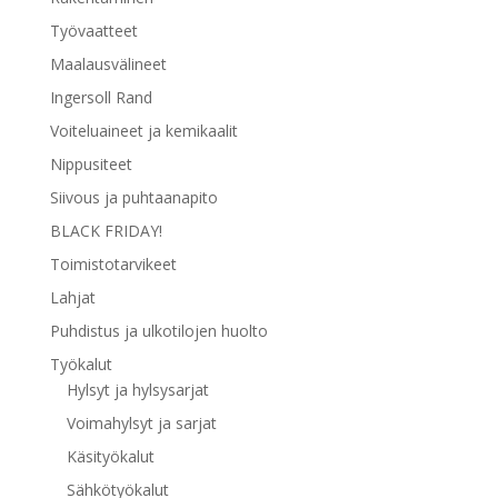
Työvaatteet
Maalausvälineet
Ingersoll Rand
Voiteluaineet ja kemikaalit
Nippusiteet
Siivous ja puhtaanapito
BLACK FRIDAY!
Toimistotarvikeet
Lahjat
Puhdistus ja ulkotilojen huolto
Työkalut
Hylsyt ja hylsysarjat
Voimahylsyt ja sarjat
Käsityökalut
Sähkötyökalut