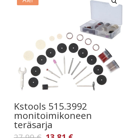
Kstools 515.3992
monitoimikoneen
teräsarja
Alkuperäinen
Nykyinen
27,99
€
13,81
€