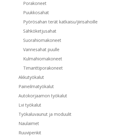
Porakoneet
Puukkosahat
Pyörösahan terät katkaisu/jiirisahoille
Sähköketjusahat
Suorahiomakoneet
Vannesahat puulle
Kulmahiomakoneet
Timanttiporakoneet
Akkutyökalut
Paineilmatyökalut
Autokorjaamon työkalut
Lvi työkalut
Työkaluvaunut ja moduulit
Naulaimet
Ruuvipenkit