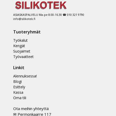
ASIASKASPALVELU Ma-pe 8.00-16.30 ☎ 010 321 9790
info@silikotek.fi
Tuoteryhmät
Työkalut
Kengät
Suojaimet
Työvaatteet
Linkit
Alennuksessa!
Blogi
Esittely
Kassa
Oma tili
Ota meihin yhteyttä
✉ Permonkaarre 117