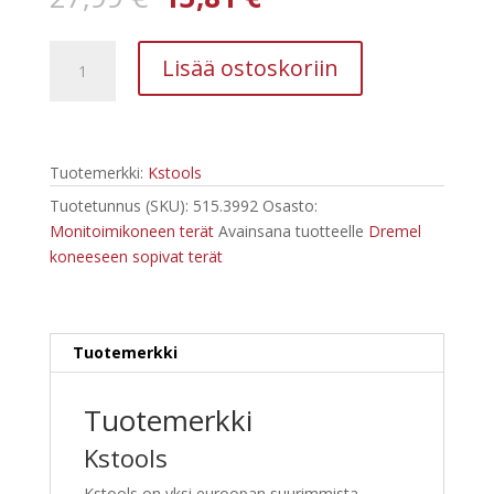
hinta
hinta
oli:
on:
Kstools
27,99 €.
13,81 €.
Lisää ostoskoriin
515.3992
monitoimikoneen
teräsarja
määrä
Tuotemerkki:
Kstools
Tuotetunnus (SKU):
515.3992
Osasto:
Monitoimikoneen terät
Avainsana tuotteelle
Dremel
koneeseen sopivat terät
Tuotemerkki
Tuotemerkki
Kstools
Kstools on yksi euroopan suurimmista