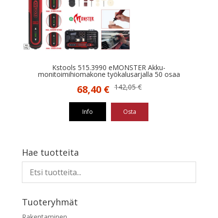
Kstools 515.3990 eMONSTER Akku-
monitoimihiomakone työkalusarjalla 50 osaa
Alkuperäinen
Nykyinen
142,05
€
68,40
€
hinta
hinta
oli:
on:
Info
Osta
142,05 €.
68,40 €.
Hae tuotteita
Tuoteryhmät
Rakentaminen