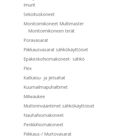
Imurit
Sekoituskoneet
Monitoimikoneet Multimaster
Monitoimikoneen terät
Poravasarat
Piikkausvasarat sähkökäyttöiset
Epäkeskohiomakoneet- sähkö
Flex
Katkaisu- ja jiirisahat
Kuumailmapuhaltimet
Milwaukee
Mutterinvääntimet sähkökäyttöiset
Nauhahiomakoneet
Penkkihiomakoneet
Piikkaus-/ Murtovasarat