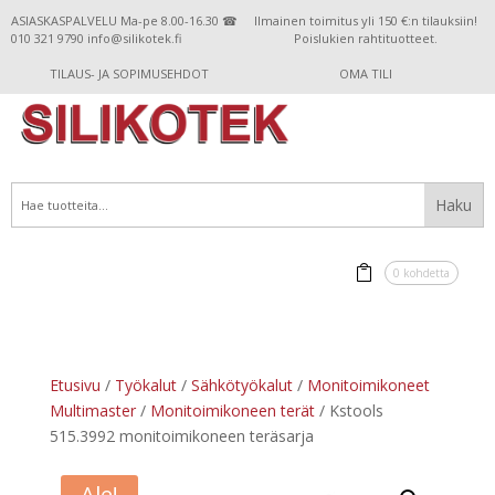
ASIASKASPALVELU Ma-pe 8.00-16.30 ☎
Ilmainen toimitus yli 150 €:n tilauksiin!
010 321 9790 info@silikotek.fi
Poislukien rahtituotteet.
TILAUS- JA SOPIMUSEHDOT
OMA TILI
0 kohdetta
Etusivu
/
Työkalut
/
Sähkötyökalut
/
Monitoimikoneet
Multimaster
/
Monitoimikoneen terät
/ Kstools
515.3992 monitoimikoneen teräsarja
Ale!