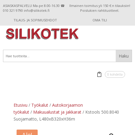
ASIASKASPALVELU Ma-pe 8.00-16.30 ☎
Ilmainen toimitus yli 150 €:n tilauksiin!
010 321 9790 info@silikotek.fi
Poislukien rahtituotteet.
TILAUS- JA SOPIMUSEHDOT
OMA TILI
0 kohdetta
Etusivu
/
Työkalut
/
Autokorjaamon
työkalut
/
Makuualustat ja jakkarat
/ Kstools 500.8040
Suojamatto, L480xB320xH36m
Ale!