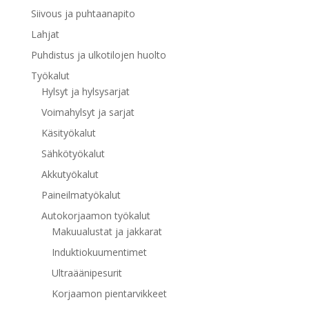
Siivous ja puhtaanapito
Lahjat
Puhdistus ja ulkotilojen huolto
Työkalut
Hylsyt ja hylsysarjat
Voimahylsyt ja sarjat
Käsityökalut
Sähkötyökalut
Akkutyökalut
Paineilmatyökalut
Autokorjaamon työkalut
Makuualustat ja jakkarat
Induktiokuumentimet
Ultraäänipesurit
Korjaamon pientarvikkeet