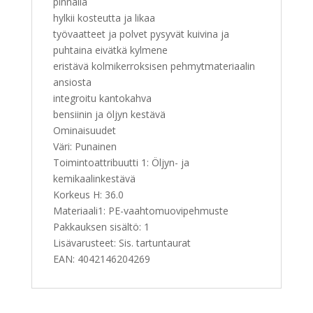
pinnalla
hylkii kosteutta ja likaa
työvaatteet ja polvet pysyvät kuivina ja
puhtaina eivätkä kylmene
eristävä kolmikerroksisen pehmytmateriaalin
ansiosta
integroitu kantokahva
bensiinin ja öljyn kestävä
Ominaisuudet
Väri: Punainen
Toimintoattribuutti 1: Öljyn- ja
kemikaalinkestävä
Korkeus H: 36.0
Materiaali1: PE-vaahtomuovipehmuste
Pakkauksen sisältö: 1
Lisävarusteet: Sis. tartuntaurat
EAN: 4042146204269