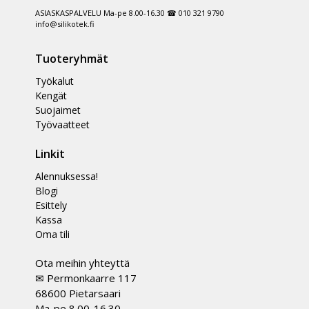
ASIASKASPALVELU Ma-pe 8.00-16.30 ☎ 010 321 9790
info@silikotek.fi
Tuoteryhmät
Työkalut
Kengät
Suojaimet
Työvaatteet
Linkit
Alennuksessa!
Blogi
Esittely
Kassa
Oma tili
Ota meihin yhteyttä
✉ Permonkaarre 117
68600 Pietarsaari
Ma-pe 8.00-16.30