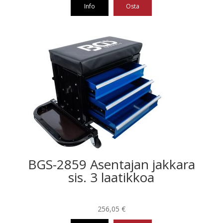
oli:
on:
Info
Osta
226,40 €.
114,83 €.
BGS-2859 Asentajan jakkara
sis. 3 laatikkoa
256,05
€