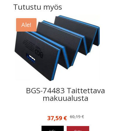
Tutustu myös
Ale!
BGS-74483 Taittettava
makuualusta
Alkuperäinen
Nykyinen
60,19
€
37,59
€
hinta
hinta
oli:
on: