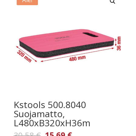
Kstools 500.8040
Suojamatto,
L480xB320xH36m
Alkuperäinen
Nykyinen
30,58
€
15,69
€