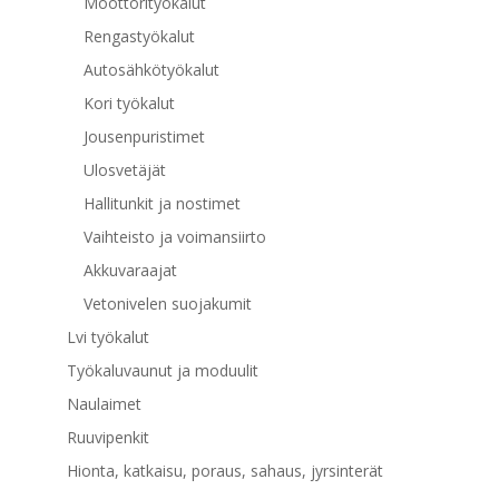
Moottorityökalut
Rengastyökalut
Autosähkötyökalut
Kori työkalut
Jousenpuristimet
Ulosvetäjät
Hallitunkit ja nostimet
Vaihteisto ja voimansiirto
Akkuvaraajat
Vetonivelen suojakumit
Lvi työkalut
Työkaluvaunut ja moduulit
Naulaimet
Ruuvipenkit
Hionta, katkaisu, poraus, sahaus, jyrsinterät