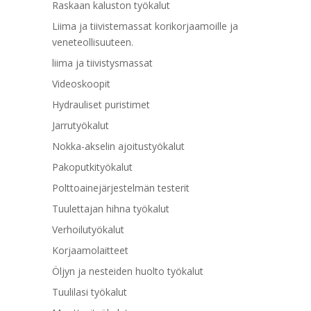
Raskaan kaluston työkalut
Liima ja tiivistemassat korikorjaamoille ja
veneteollisuuteen.
liima ja tiivistysmassat
Videoskoopit
Hydrauliset puristimet
Jarrutyökalut
Nokka-akselin ajoitustyökalut
Pakoputkityökalut
Polttoainejärjestelmän testerit
Tuulettajan hihna työkalut
Verhoilutyökalut
Korjaamolaitteet
Öljyn ja nesteiden huolto työkalut
Tuulilasi työkalut