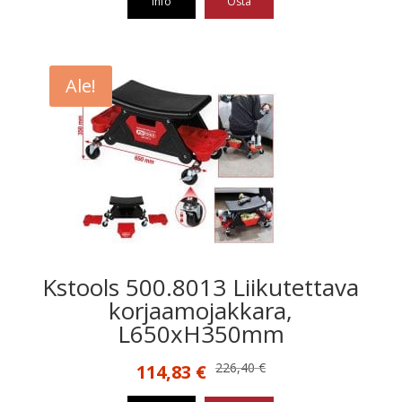
Info
Osta
60,19 €.
37,59 €.
Ale!
Kstools 500.8013 Liikutettava
korjaamojakkara,
L650xH350mm
Alkuperäinen
Nykyinen
226,40
€
114,83
€
hinta
hinta