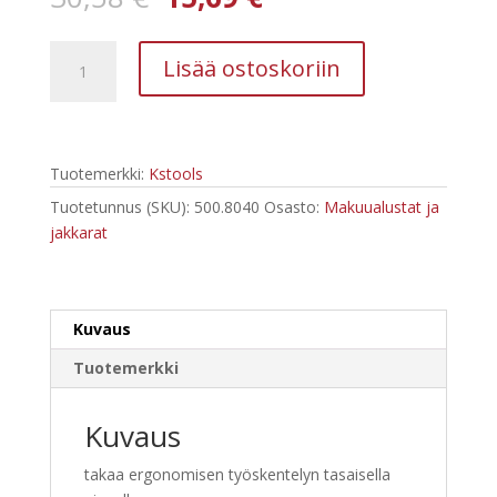
hinta
hinta
oli:
on:
Kstools
30,58 €.
15,69 €.
Lisää ostoskoriin
500.8040
Suojamatto,
L480xB320xH36m
määrä
Tuotemerkki:
Kstools
Tuotetunnus (SKU):
500.8040
Osasto:
Makuualustat ja
jakkarat
Kuvaus
Tuotemerkki
Kuvaus
takaa ergonomisen työskentelyn tasaisella