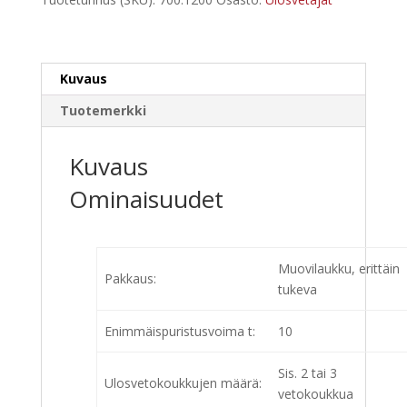
22-
osaa,
700.1200
Kuvaus
määrä
Tuotemerkki
Kuvaus
Ominaisuudet
Muovilaukku, erittäin
Pakkaus:
tukeva
Enimmäispuristusvoima t:
10
Sis. 2 tai 3
Ulosvetokoukkujen määrä:
vetokoukkua