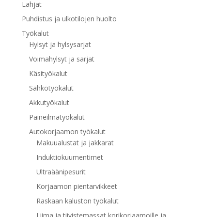
Lahjat
Puhdistus ja ulkotilojen huolto
Työkalut
Hylsyt ja hylsysarjat
Voimahylsyt ja sarjat
Käsityökalut
Sähkötyökalut
Akkutyökalut
Paineilmatyökalut
Autokorjaamon työkalut
Makuualustat ja jakkarat
Induktiokuumentimet
Ultraäänipesurit
Korjaamon pientarvikkeet
Raskaan kaluston työkalut
Liima ja tiivistemassat korikorjaamoille ja