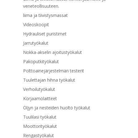
veneteollisuuteen.
liima ja tiivistysmassat
Videoskoopit
Hydrauliset puristimet
Jarrutyökalut
Nokka-akselin ajoitustyökalut
Pakoputkityökalut
Polttoainejärjestelmän testerit
Tuulettajan hihna työkalut
Verhoilutyökalut
Korjaamolaitteet
Öljyn ja nesteiden huolto työkalut
Tuulilasi työkalut
Moottorityökalut
Rengastyökalut