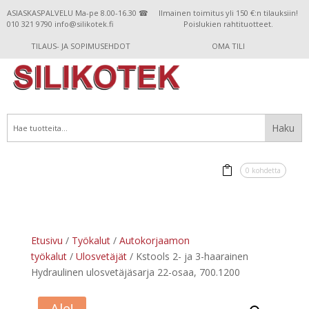
ASIASKASPALVELU Ma-pe 8.00-16.30 ☎
Ilmainen toimitus yli 150 €:n tilauksiin!
010 321 9790 info@silikotek.fi
Poislukien rahtituotteet.
TILAUS- JA SOPIMUSEHDOT
OMA TILI
0 kohdetta
Etusivu
/
Työkalut
/
Autokorjaamon
työkalut
/
Ulosvetäjät
/ Kstools 2- ja 3-haarainen
Hydraulinen ulosvetäjäsarja 22-osaa, 700.1200
Ale!