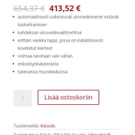
Alkuperäinen
Nykyinen
654,37
€
413,52
€
hinta
hinta
automaattisesti sulkeutuvat ulosvedinvarret estävät
oli:
on:
luiskahtamisen
654,37 €.
413,52 €.
kahdeksan ulosvedinvaihtoehtoa
erittäin vankka tappi, jossa on induktiivisesti
kovetetut kierteet
voimaa tarvitaan vain vähän
erikoistyökaluterästä
tukevassa muovilaukussa
Kstools
Lisää ostoskoriin
2-
ja
3-
haarainen
Tuotemerkki:
Kstools
Hydraulinen
ulosvetäjäsarja
Tuotetunnus (SKU):
700.1200
Osasto:
Ulosvetäjät