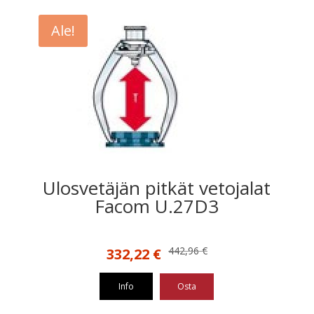
Ale!
Ulosvetäjän pitkät vetojalat
Facom U.27D3
Alkuperäinen
Nykyinen
442,96
€
332,22
€
hinta
hinta
oli:
on:
Info
Osta
442,96 €.
332,22 €.