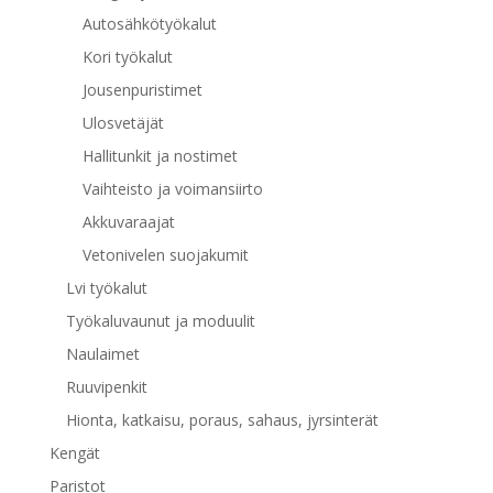
Autosähkötyökalut
Kori työkalut
Jousenpuristimet
Ulosvetäjät
Hallitunkit ja nostimet
Vaihteisto ja voimansiirto
Akkuvaraajat
Vetonivelen suojakumit
Lvi työkalut
Työkaluvaunut ja moduulit
Naulaimet
Ruuvipenkit
Hionta, katkaisu, poraus, sahaus, jyrsinterät
Kengät
Paristot