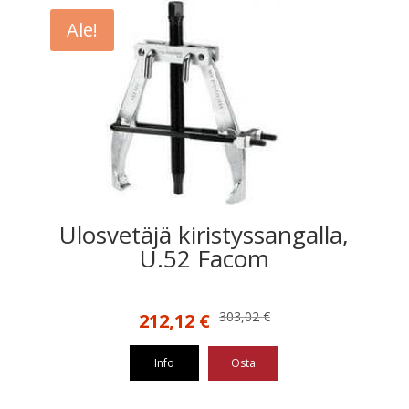
Ale!
Ulosvetäjä kiristyssangalla,
U.52 Facom
Alkuperäinen
Nykyinen
303,02
€
212,12
€
hinta
hinta
oli:
on:
Info
Osta
303,02 €.
212,12 €.