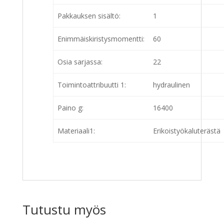
Pakkauksen sisältö:
1
Enimmäiskiristysmomentti:
60
Osia sarjassa:
22
Toimintoattribuutti 1:
hydraulinen
Paino g:
16400
Materiaali1:
Erikoistyökaluterästä
Tutustu myös