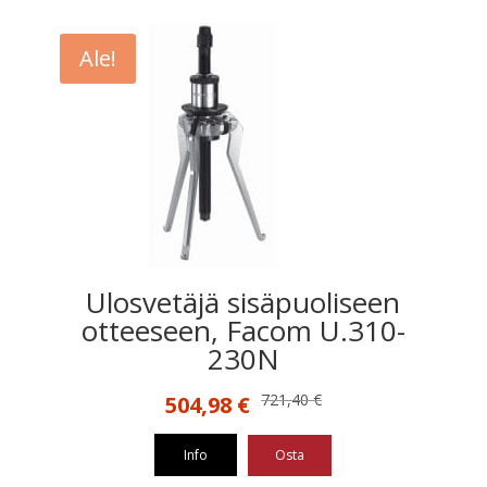
Ale!
Ulosvetäjä sisäpuoliseen
otteeseen, Facom U.310-
230N
Alkuperäinen
Nykyinen
721,40
€
504,98
€
hinta
hinta
oli:
on:
Info
Osta
721,40 €.
504,98 €.