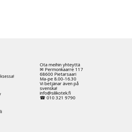
Ota meihin yhteyttä
t
✉ Permonkaarre 117
68600 Pietarsaari
ksessa!
Ma-pe 8.00-16.30
Vi betjänar även på
svenska!
info@silikotek.fi
y
☎ 010 321 9790
li