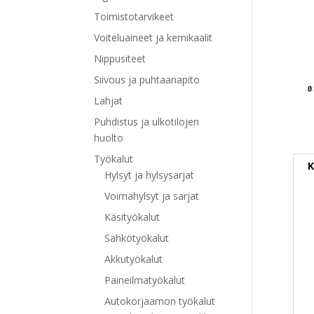
Toimistotarvikeet
Voiteluaineet ja kemikaalit
Nippusiteet
Siivous ja puhtaanapito
Lahjat
Puhdistus ja ulkotilojen
huolto
Työkalut
K
Hylsyt ja hylsysarjat
Voimahylsyt ja sarjat
Käsityökalut
Sähkötyökalut
Akkutyökalut
Paineilmatyökalut
Autokorjaamon työkalut