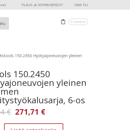
teet.
TILAUS- JA SOPIMUSEHDOT
OMA TILI
0 kohdetta
Kstools 150.2450 Hyötyajoneuvojen yleinen
ols 150.2450
yajoneuvojen yleinen
imen
itystyökalusarja, 6-os
Alkuperäinen
Nykyinen
94
€
271,71
€
hinta
hinta
oli:
on: