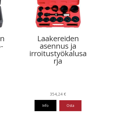
n
Laakereiden
-
asennus ja
irroitustyökalusa
rja
354,24
€
Info
Osta