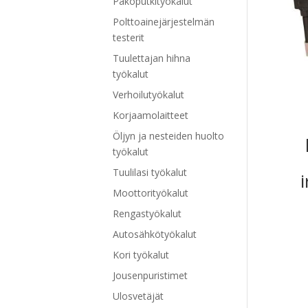
Pakoputkityökalut
Polttoainejärjestelmän
testerit
Tuulettajan hihna
työkalut
Verhoilutyökalut
Korjaamolaitteet
Öljyn ja nesteiden huolto
työkalut
Tuulilasi työkalut
i
Moottorityökalut
Rengastyökalut
Autosähkötyökalut
Kori työkalut
Jousenpuristimet
Ulosvetäjät