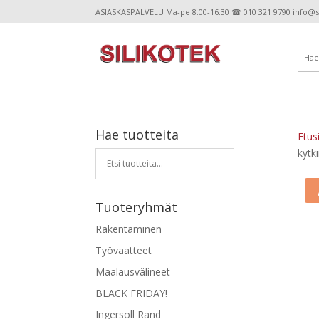
ASIASKASPALVELU Ma-pe 8.00-16.30 ☎ 010 321 9790 info@sil
Hae tuotteita
Etus
kytk
Tuoteryhmät
Rakentaminen
Työvaatteet
Maalausvälineet
BLACK FRIDAY!
Ingersoll Rand