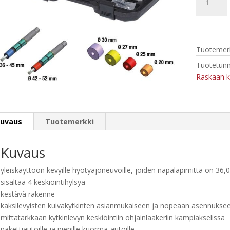
150.2450
Hyötyajon
yleinen
kytkimen
Tuotemerk
keskitysty
6-
Tuotetunn
os
Raskaan k
määrä
uvaus
Tuotemerkki
Kuvaus
yleiskäyttöön kevyille hyötyajoneuvoille, joiden napaläpimitta on 3
sisältää 4 keskiöintihylsyä
kestävä rakenne
kaksilevyisten kuivakytkinten asianmukaiseen ja nopeaan asennukse
mittatarkkaan kytkinlevyn keskiöintiin ohjainlaakeriin kampiakselissa
pakettiautoille ja pienille kuorma-autoille