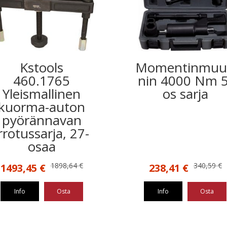
Kstools
Momentinmuu
460.1765
nin 4000 Nm 5
Yleismallinen
os sarja
kuorma-auton
pyörännavan
rrotussarja, 27-
osaa
Alkuperäinen
Nykyinen
Alkuperäinen
Nykyinen
1898,64
€
340,59
€
1493,45
€
238,41
€
hinta
hinta
hinta
hinta
oli:
on:
oli:
on:
Info
Osta
Info
Osta
1898,64 €.
1493,45 €.
340,59 €.
238,41 €.