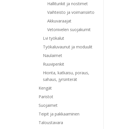
Hallitunkit ja nostimet
Vaihteisto ja voimansiirto
Akkuvaraajat
Vetonivelen suojakumit
Lvi työkalut
Työkaluvaunut ja moduulit
Naulaimet
Ruuvipenkit
Hionta, katkaisu, poraus,
sahaus, jyrsinterät
Kengät
Paristot
Suojaimet
Teipit ja pakkaaminen
Taloustavara