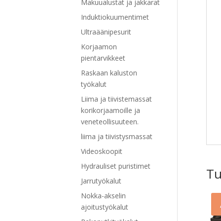
Makuualustat ja jakkarat
Induktiokuumentimet
Ultraäänipesurit
Korjaamon
pientarvikkeet
Raskaan kaluston
työkalut
Liima ja tiivistemassat
korikorjaamoille ja
veneteollisuuteen.
liima ja tiivistysmassat
Videoskoopit
Hydrauliset puristimet
Tu
Jarrutyökalut
Nokka-akselin
ajoitustyökalut