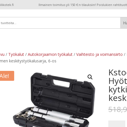
ikotek.fi
Ilmainen toimitus yli 150 €:n tilauksiin! Poislukien rahtituot
ivu
/
Työkalut
/
Autokorjaamon työkalut
/
Vaihteisto ja voimansiirto
/ 
imen keskitystyökalusarja, 6-os
Ksto
Ale!
Hyöt
kytk
kesk
518,
Kstools