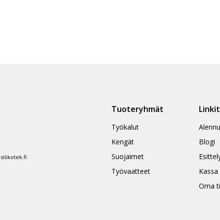
Tuoteryhmät
Linki
Työkalut
Alennu
Kengät
Blogi
Suojaimet
Esittel
likotek.fi
Työvaatteet
Kassa
Oma ti