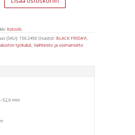
518,94 €.
271,71 €.
Lisää ostoskoriin
euvojen
ki:
Kstools
ökalusarja,
us (SKU):
150.2450
Osastot:
BLACK FRIDAY!
,
aluston työkalut
,
Vaihteisto ja voimansiirto
6,0–52,0 mm
en