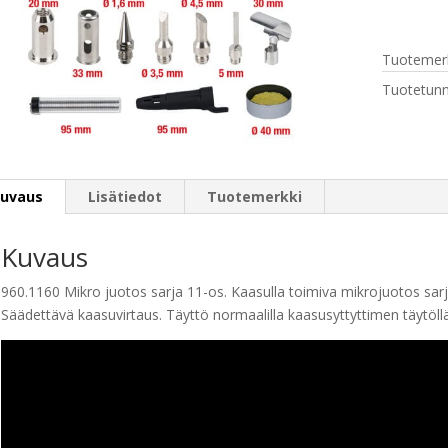
11-
osaa
Tuotemerk
määrä
Tuotetunn
uvaus
Lisätiedot
Tuotemerkki
Kuvaus
960.1160 Mikro juotos sarja 11-os. Kaasulla toimiva mikrojuotos sar
Säädettävä kaasuvirtaus. Täyttö normaalilla kaasusyttyttimen täytöllä