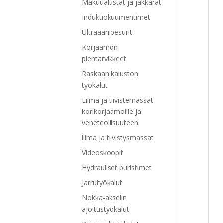
Makuualustat ja jakkarat
Induktiokuumentimet
Ultraäänipesurit
Korjaamon
pientarvikkeet
Raskaan kaluston
työkalut
Liima ja tiivistemassat
korikorjaamoille ja
veneteollisuuteen.
liima ja tiivistysmassat
Videoskoopit
Hydrauliset puristimet
Jarrutyökalut
Nokka-akselin
ajoitustyökalut