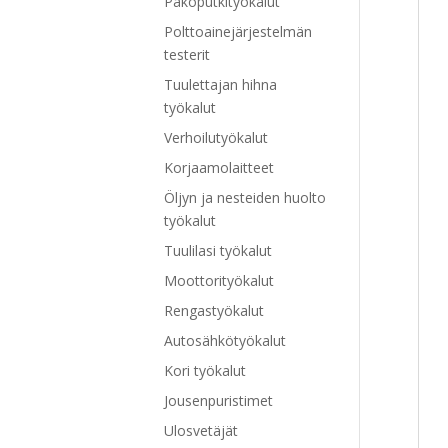
Pakoputkityökalut
Polttoainejärjestelmän
testerit
Tuulettajan hihna
työkalut
Verhoilutyökalut
Korjaamolaitteet
Öljyn ja nesteiden huolto
työkalut
Tuulilasi työkalut
Moottorityökalut
Rengastyökalut
Autosähkötyökalut
Kori työkalut
Jousenpuristimet
Ulosvetäjät