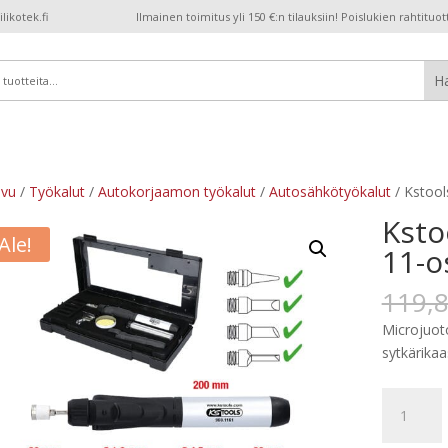
ikotek.fi
Ilmainen toimitus yli 150 €:n tilauksiin! Poislukien rahtituot
ivu
/
Työkalut
/
Autokorjaamon työkalut
/
Autosähkötyökalut
/ Kstool
Ksto
Ale!
11-o
119,
Microjuoto
sytkärikaa
Kstools
Juotossarj
Micro