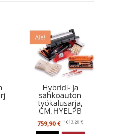
Ale!
n
Hybridi- ja
rj
sähköauton
työkalusarja,
CM.HYELPB
Alkuperäinen
Nykyinen
1013,20
€
759,90
€
hinta
hinta