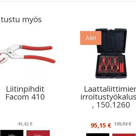
tustu myös
Ale!
Liitinpihdit
Laattaliittimie
Facom 410
irroitustyökalus
, 150.1260
Alkuperäinen
Nykyinen
49,42
€
135,93
€
95,15
€
hinta
hinta
Info
Osta