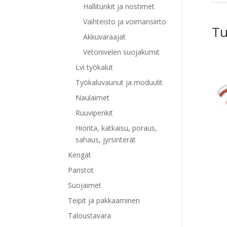
Hallitunkit ja nostimet
Vaihteisto ja voimansiirto
Tu
Akkuvaraajat
Vetonivelen suojakumit
Lvi työkalut
Työkaluvaunut ja moduulit
Naulaimet
Ruuvipenkit
Hionta, katkaisu, poraus,
sahaus, jyrsinterät
Kengät
Paristot
Suojaimet
Teipit ja pakkaaminen
Taloustavara