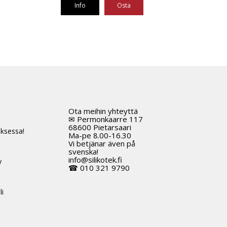
oli:
on:
Info
Osta
1013,20 €.
759,90 €.
Ota meihin yhteyttä
t
✉ Permonkaarre 117
68600 Pietarsaari
ksessa!
Ma-pe 8.00-16.30
Vi betjänar även på
svenska!
info@silikotek.fi
y
☎ 010 321 9790
li