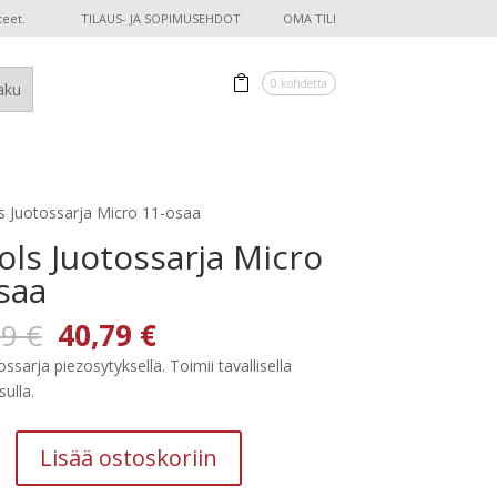
teet.
TILAUS- JA SOPIMUSEHDOT
OMA TILI
0 kohdetta
s Juotossarja Micro 11-osaa
ols Juotossarja Micro
saa
Alkuperäinen
Nykyinen
89
€
40,79
€
hinta
hinta
ssarja piezosytyksellä. Toimii tavallisella
oli:
on:
sulla.
119,89 €.
40,79 €.
Lisää ostoskoriin
a