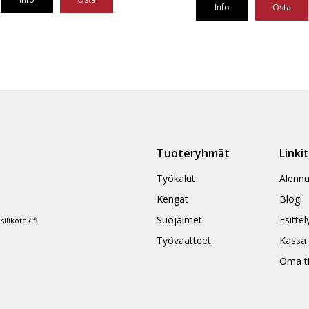
oli:
on:
Info
Osta
135,93 €.
95,15 €.
Tuoteryhmät
Linki
Työkalut
Alennu
Kengät
Blogi
Suojaimet
Esittel
likotek.fi
Työvaatteet
Kassa
Oma ti