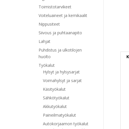
Toimistotarvikeet
Voiteluaineet ja kemikaalit
Nippusiteet
Siivous ja puhtaanapito
Lahjat
Puhdistus ja ulkotilojen
K
huolto
Työkalut
Hylsyt ja hylsysarjat
Voimahylsyt ja sarjat
Käsityökalut
Sähkötyökalut
Akkutyökalut
Paineilmatyökalut
Autokorjaamon työkalut