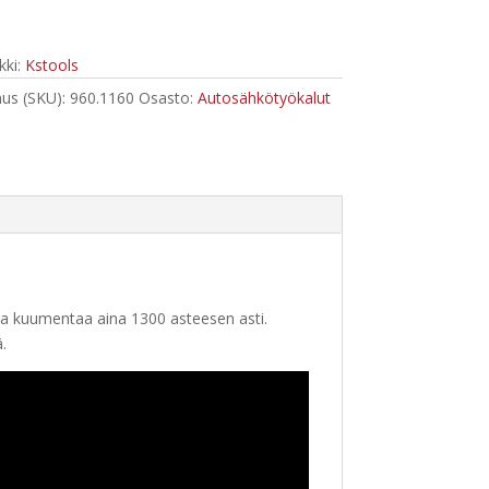
ki:
Kstools
us (SKU):
960.1160
Osasto:
Autosähkötyökalut
ja kuumentaa aina 1300 asteesen asti.
.