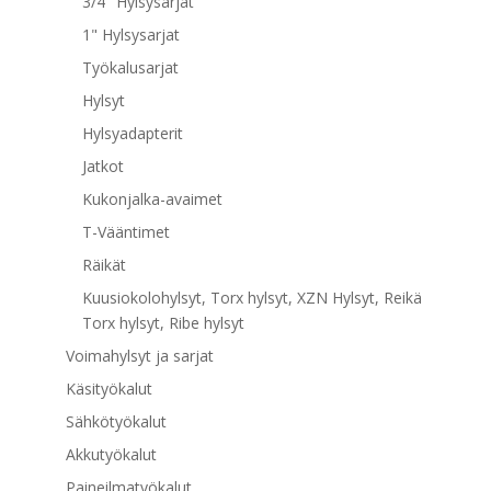
3/4" Hylsysarjat
1" Hylsysarjat
Työkalusarjat
Hylsyt
Hylsyadapterit
Jatkot
Kukonjalka-avaimet
T-Vääntimet
Räikät
Kuusiokolohylsyt, Torx hylsyt, XZN Hylsyt, Reikä
Torx hylsyt, Ribe hylsyt
Voimahylsyt ja sarjat
Käsityökalut
Sähkötyökalut
Akkutyökalut
Paineilmatyökalut