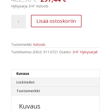
hinta
hinta
Hylsysarja 3/4″ Kstools
oli:
on:
482,90 €.
297,44 €.
Kstools
Lisää ostoskoriin
911.0721
21-
osainen
6-
Tuotemerkki:
Kstools
kulma
Hylsysarja
Tuotetunnus (SKU):
911.0721
Osasto:
3/4" Hylsysarjat
3/4"
määrä
Kuvaus
Lisätiedot
Tuotemerkki
Kuvaus