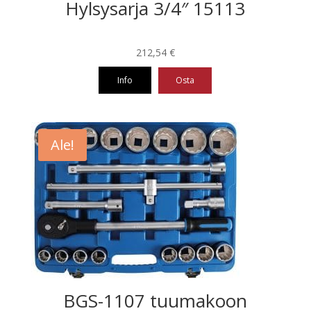
Hylsysarja 3/4″ 15113
212,54
€
Info
Osta
Ale!
BGS-1107 tuumakoon