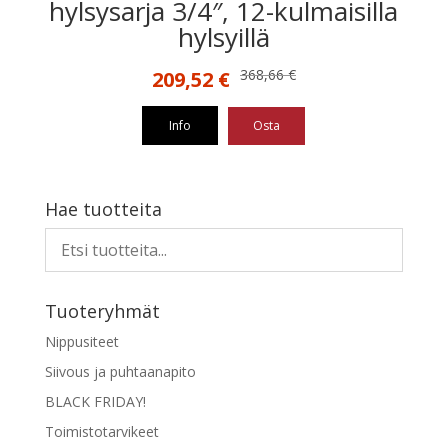
hylsysarja 3/4″, 12-kulmaisilla
hylsyillä
Alkuperäinen
Nykyinen
368,66
€
209,52
€
hinta
hinta
oli:
on:
Info
Osta
368,66 €.
209,52 €.
Hae tuotteita
Tuoteryhmät
Nippusiteet
Siivous ja puhtaanapito
BLACK FRIDAY!
Toimistotarvikeet