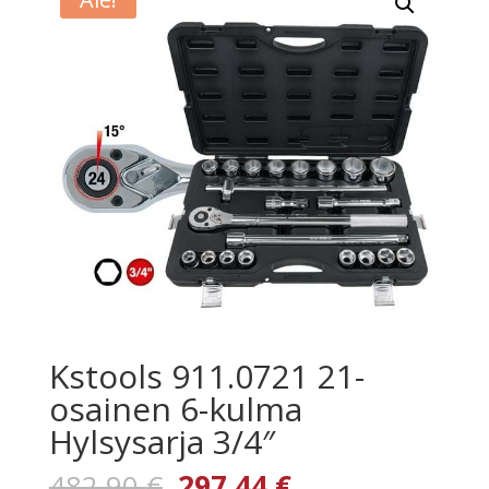
Kstools 911.0721 21-
osainen 6-kulma
Hylsysarja 3/4″
Alkuperäinen
Nykyinen
482,90
€
297,44
€