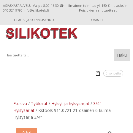
ASIASKASPALVELU Ma-pe 8.00-16.30 ☎
Ilmainen toimitus yli 150 €:n tilauksiin!
010 321 9790 info@silikotek.fi
Poislukien rahtituotteet.
TILAUS- JA SOPIMUSEHDOT
OMA TILI
0 kohdetta
Etusivu
/
Työkalut
/
Hylsyt ja hylsysarjat
/
3/4"
Hylsysarjat
/ Kstools 911.0721 21-osainen 6-kulma
Hylsysarja 3/4″
Ale!