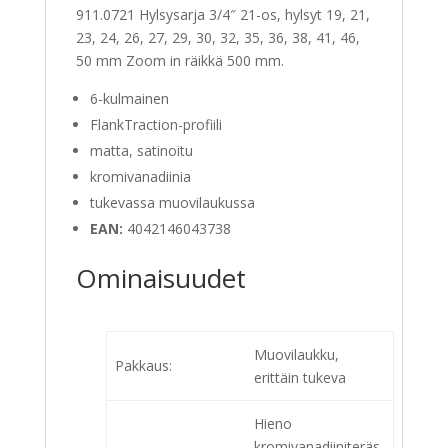
911.0721 Hylsysarja 3/4″ 21-os, hylsyt 19, 21,
23, 24, 26, 27, 29, 30, 32, 35, 36, 38, 41, 46,
50 mm Zoom in räikkä 500 mm.
6-kulmainen
FlankTraction-profiili
matta, satinoitu
kromivanadiinia
tukevassa muovilaukussa
EAN:
4042146043738
Ominaisuudet
Muovilaukku,
Pakkaus:
erittäin tukeva
Hieno
kromivanadiiniteräs,