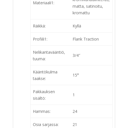
Materiaali1:
matta, satinoitu,
kromattu
Räikkä:
Kyllä
Profiili1:
Flank Traction
Nelikantavääntiö,
3/4″
tuuma:
Kääntökulma
15°
taakse:
Pakkauksen
1
sisältö:
Hammas:
24
Osia sarjassa:
21