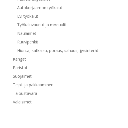
Autokorjaamon työkalut
Lvi työkalut
Työkaluvaunut ja moduulit
Naulaimet
Ruuvipenkit
Hionta, katkaisu, poraus, sahaus, jyrsinterät
Kengät
Paristot
Suojaimet
Teipit ja pakkaaminen
Taloustavara
Valaisimet