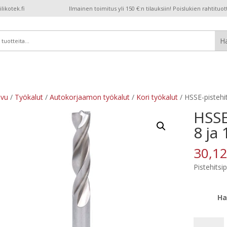
ikotek.fi
Ilmainen toimitus yli 150 €:n tilauksiin! Poislukien rahtituot
ivu
/
Työkalut
/
Autokorjaamon työkalut
/
Kori työkalut
/ HSSE-pistehi
HSSE
8 ja
30,1
Pistehitsi
Ha
HSSE-