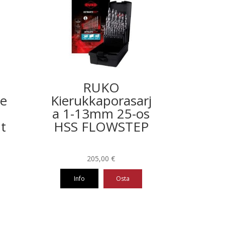
RUKO
ne
Kierukkaporasarj
a 1-13mm 25-os
nt
HSS FLOWSTEP
205,00
€
Info
Osta