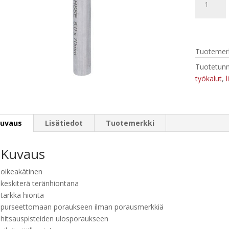
pistehitsa
6,
8
ja
Tuotemerk
10
mm
Tuotetunn
määrä
työkalut
,
uvaus
Lisätiedot
Tuotemerkki
Kuvaus
oikeakätinen
keskiterä teränhiontana
tarkka hionta
purseettomaan poraukseen ilman porausmerkkiä
hitsauspisteiden ulosporaukseen