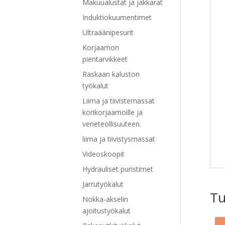
Makuualustat ja jakkarat
Induktiokuumentimet
Ultraäänipesurit
Korjaamon
pientarvikkeet
Raskaan kaluston
työkalut
Liima ja tiivistemassat
korikorjaamoille ja
veneteollisuuteen.
liima ja tiivistysmassat
Videoskoopit
Hydrauliset puristimet
Jarrutyökalut
Tu
Nokka-akselin
ajoitustyökalut