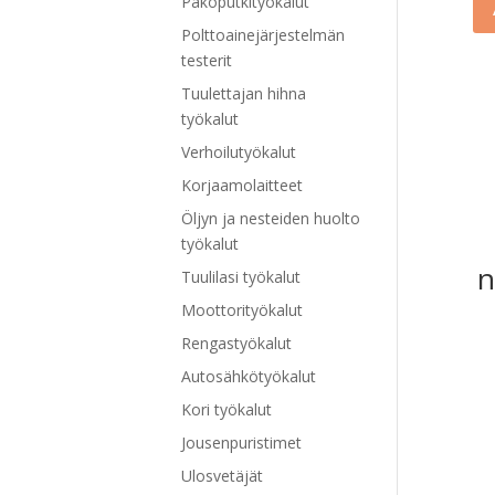
Pakoputkityökalut
Polttoainejärjestelmän
testerit
Tuulettajan hihna
työkalut
Verhoilutyökalut
Korjaamolaitteet
Öljyn ja nesteiden huolto
työkalut
n
Tuulilasi työkalut
Moottorityökalut
Rengastyökalut
Autosähkötyökalut
Kori työkalut
Jousenpuristimet
Ulosvetäjät