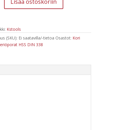
Lisää ostoskoriin
uspora,
ki:
Kstools
us (SKU):
Ei saatavilla/-tietoa
Osastot:
Kori
lieriöporat HSS DIN 338