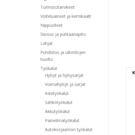
Toimistotarvikeet
Voiteluaineet ja kemikaalit
Nippusiteet
Siivous ja puhtaanapito
Lahjat
Puhdistus ja ulkotilojen
huolto
Työkalut
K
Hylsyt ja hylsysarjat
Voimahylsyt ja sarjat
Käsityökalut
Sähkötyökalut
Akkutyökalut
Paineilmatyökalut
Autokorjaamon työkalut