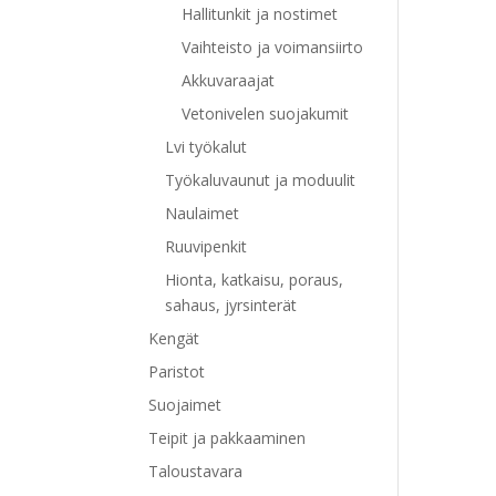
Hallitunkit ja nostimet
Vaihteisto ja voimansiirto
Akkuvaraajat
Vetonivelen suojakumit
Lvi työkalut
Työkaluvaunut ja moduulit
Naulaimet
Ruuvipenkit
Hionta, katkaisu, poraus,
sahaus, jyrsinterät
Kengät
Paristot
Suojaimet
Teipit ja pakkaaminen
Taloustavara