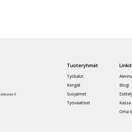
Tuoteryhmät
Linki
Työkalut
Alennu
Kengät
Blogi
Suojaimet
Esittel
likotek.fi
Työvaatteet
Kassa
Oma ti