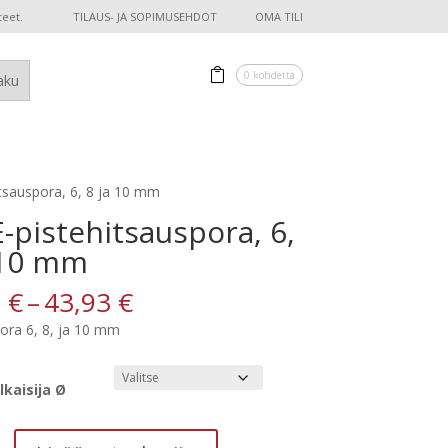
teet.
TILAUS- JA SOPIMUSEHDOT
OMA TILI
0 kohdetta
tsauspora, 6, 8 ja 10 mm
-pistehitsauspora, 6,
 10 mm
Hintaluokka:
2
€
–
43,93
€
30,12 €
pora 6, 8, ja 10 mm
-
43,93 €
lkaisija Ø