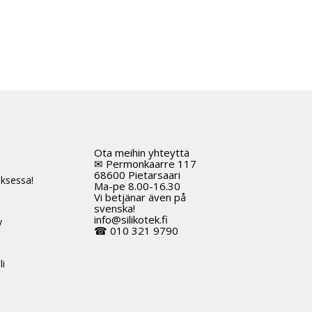
Ota meihin yhteyttä
t
✉ Permonkaarre 117
68600 Pietarsaari
ksessa!
Ma-pe 8.00-16.30
Vi betjänar även på
svenska!
info@silikotek.fi
y
☎ 010 321 9790
li