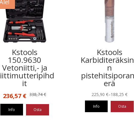
Ale!
Kstools
Kstools
150.9630
Karbiditeräksi
Vetoniitti,- ja
n
iittimutteripihd
pistehitsipora
it
erä
Alkuperäinen
Nykyinen
Hintaluokka:
338,74
€
225,90
€
–
188,25
€
236,57
€
hinta
hinta
188,25 €
Info
Osta
oli:
on:
-
Info
Osta
338,74 €.
236,57 €.
225,90 €
Tällä
tuotteella
on