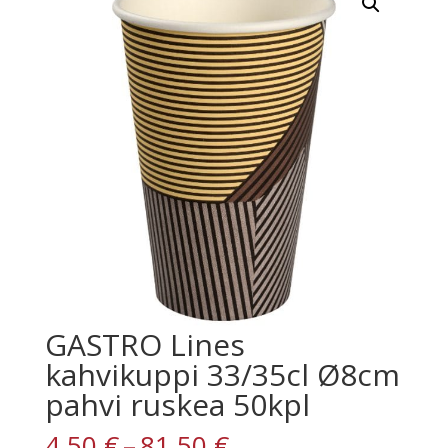
GASTRO Lines
kahvikuppi 33/35cl Ø8cm
pahvi ruskea 50kpl
Hintaluokka:
4,50
€
–
81,50
€