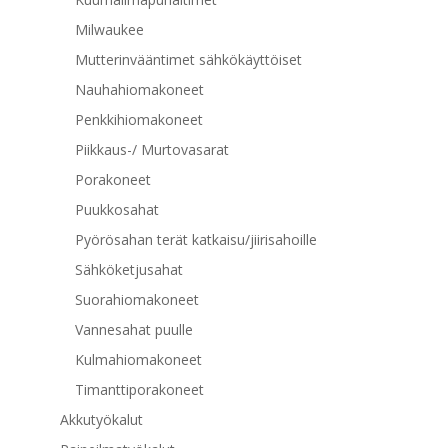
Milwaukee
Mutterinvääntimet sähkökäyttöiset
Nauhahiomakoneet
Penkkihiomakoneet
Piikkaus-/ Murtovasarat
Porakoneet
Puukkosahat
Pyörösahan terät katkaisu/jiirisahoille
Sähköketjusahat
Suorahiomakoneet
Vannesahat puulle
Kulmahiomakoneet
Timanttiporakoneet
Akkutyökalut