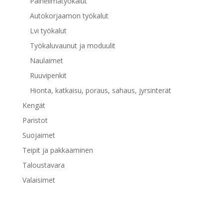
Paineilmatyökalut
Autokorjaamon työkalut
Lvi työkalut
Työkaluvaunut ja moduulit
Naulaimet
Ruuvipenkit
Hionta, katkaisu, poraus, sahaus, jyrsinterät
Kengät
Paristot
Suojaimet
Teipit ja pakkaaminen
Taloustavara
Valaisimet