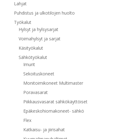
Lahjat
Puhdistus ja ulkotilojen huolto
Työkalut
Hylsyt ja hylsysarjat
Voimahylsyt ja sarjat
Käsityökalut
Sähkötyökalut
Imurit
Sekoituskoneet
Monitoimikoneet Multimaster
Poravasarat
Piikkausvasarat sähkökäyttöiset
Epäkeskohiomakoneet- sähkö
Flex
Katkaisu- ja jiirisahat
Kuumailmapuhaltimet