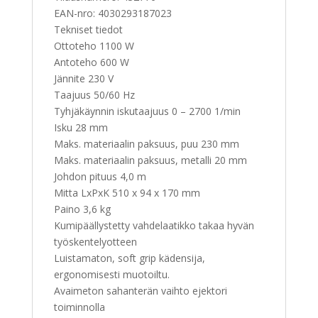
EAN-nro: 4030293187023
Tekniset tiedot
Ottoteho 1100 W
Antoteho 600 W
Jännite 230 V
Taajuus 50/60 Hz
Tyhjäkäynnin iskutaajuus 0 – 2700 1/min
Isku 28 mm
Maks. materiaalin paksuus, puu 230 mm
Maks. materiaalin paksuus, metalli 20 mm
Johdon pituus 4,0 m
Mitta LxPxK 510 x 94 x 170 mm
Paino 3,6 kg
Kumipäällystetty vahdelaatikko takaa hyvän
työskentelyotteen
Luistamaton, soft grip kädensija,
ergonomisesti muotoiltu.
Avaimeton sahanterän vaihto ejektori
toiminnolla