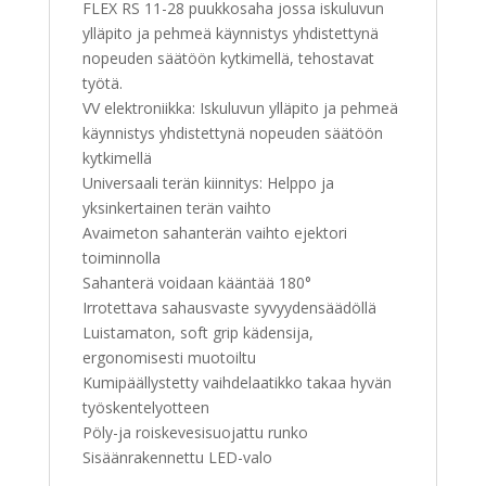
FLEX RS 11-28 puukkosaha jossa iskuluvun
ylläpito ja pehmeä käynnistys yhdistettynä
nopeuden säätöön kytkimellä, tehostavat
työtä.
VV elektroniikka: Iskuluvun ylläpito ja pehmeä
käynnistys yhdistettynä nopeuden säätöön
kytkimellä
Universaali terän kiinnitys: Helppo ja
yksinkertainen terän vaihto
Avaimeton sahanterän vaihto ejektori
toiminnolla
Sahanterä voidaan kääntää 180°
Irrotettava sahausvaste syvyydensäädöllä
Luistamaton, soft grip kädensija,
ergonomisesti muotoiltu
Kumipäällystetty vaihdelaatikko takaa hyvän
työskentelyotteen
Pöly-ja roiskevesisuojattu runko
Sisäänrakennettu LED-valo