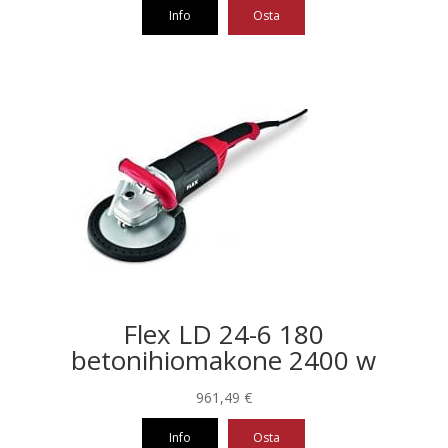
Info
Osta
Flex LD 24-6 180
betonihiomakone 2400 w
961,49
€
Info
Osta