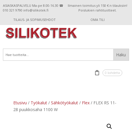
ASIASKASPALVELU Ma-pe 8.00-16.30 ☎
Ilmainen toimitus yli 150 €:n tilauksiin!
010 321 9790 info@silikotek.fi
Poislukien rahtituotteet.
TILAUS- JA SOPIMUSEHDOT
OMA TILI
0 kohdetta
Etusivu
/
Työkalut
/
Sähkötyökalut
/
Flex
/ FLEX RS 11-
28 puukkosaha 1100 W