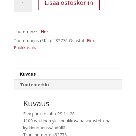
Lisää ostoskoriin
RS
11-
28
puukkosaha
Tuotemerkki:
Flex
1100
W
Tuotetunnus (SKU):
432776
Osastot:
Flex
,
määrä
Puukkosahat
Kuvaus
Tuotemerkki
Kuvaus
Flex puukkosaha RS 11-28
1100 wattinen yleispuukkosaha varustettuna
kytkinnopeussäädöllä
Tilausnumero: 432776