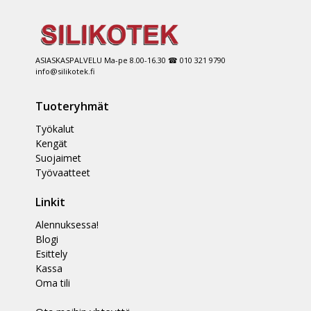
ASIASKASPALVELU Ma-pe 8.00-16.30 ☎ 010 321 9790
info@silikotek.fi
Tuoteryhmät
Työkalut
Kengät
Suojaimet
Työvaatteet
Linkit
Alennuksessa!
Blogi
Esittely
Kassa
Oma tili