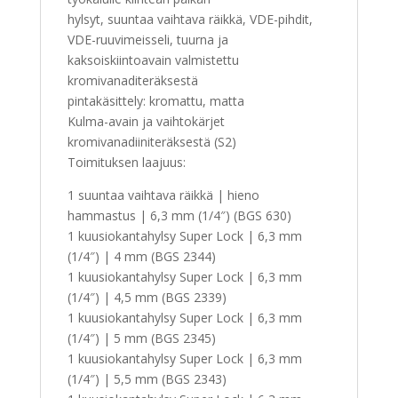
hylsyt, suuntaa vaihtava räikkä, VDE-pihdit,
VDE-ruuvimeisseli, tuurna ja
kaksoiskiintoavain valmistettu
kromivanaditeräksestä
pintakäsittely: kromattu, matta
Kulma-avain ja vaihtokärjet
kromivanadiiniteräksestä (S2)
Toimituksen laajuus:
1 suuntaa vaihtava räikkä | hieno
hammastus | 6,3 mm (1/4″) (BGS 630)
1 kuusiokantahylsy Super Lock | 6,3 mm
(1/4″) | 4 mm (BGS 2344)
1 kuusiokantahylsy Super Lock | 6,3 mm
(1/4″) | 4,5 mm (BGS 2339)
1 kuusiokantahylsy Super Lock | 6,3 mm
(1/4″) | 5 mm (BGS 2345)
1 kuusiokantahylsy Super Lock | 6,3 mm
(1/4″) | 5,5 mm (BGS 2343)