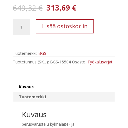
Alkuperäinen
Nykyinen
649,32
€
313,69
€
hinta
hinta
oli:
on:
BGS-
649,32 €.
313,69 €.
Lisää ostoskoriin
15504
kylmälaite-
ilmastointiasentajan-
yhdistelmätyökalulaukku
Tuotemerkki:
BGS
86-
os.
Tuotetunnus (SKU):
BGS-15504
Osasto:
Työkalusarjat
määrä
Kuvaus
Tuotemerkki
Kuvaus
perusvarustelu kylmälaite- ja