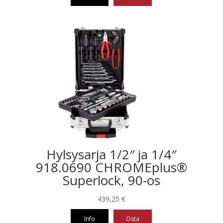
601,13 €.
338,79 €.
Hylsysarja 1/2″ ja 1/4″
918.0690 CHROMEplus®
Superlock, 90-os
439,25
€
Info
Osta