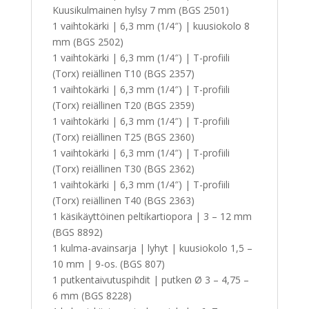
Kuusikulmainen hylsy 7 mm (BGS 2501)
1 vaihtokärki | 6,3 mm (1/4″) | kuusiokolo 8
mm (BGS 2502)
1 vaihtokärki | 6,3 mm (1/4″) | T-profiili
(Torx) reiällinen T10 (BGS 2357)
1 vaihtokärki | 6,3 mm (1/4″) | T-profiili
(Torx) reiällinen T20 (BGS 2359)
1 vaihtokärki | 6,3 mm (1/4″) | T-profiili
(Torx) reiällinen T25 (BGS 2360)
1 vaihtokärki | 6,3 mm (1/4″) | T-profiili
(Torx) reiällinen T30 (BGS 2362)
1 vaihtokärki | 6,3 mm (1/4″) | T-profiili
(Torx) reiällinen T40 (BGS 2363)
1 käsikäyttöinen peltikartiopora | 3 – 12 mm
(BGS 8892)
1 kulma-avainsarja | lyhyt | kuusiokolo 1,5 –
10 mm | 9-os. (BGS 807)
1 putkentaivutuspihdit | putken Ø 3 – 4,75 –
6 mm (BGS 8228)