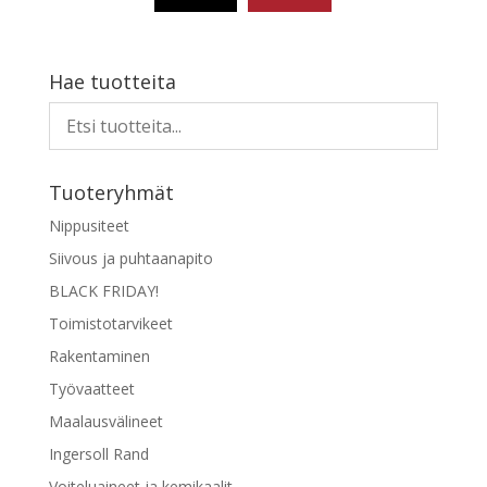
Hae tuotteita
Tuoteryhmät
Nippusiteet
Siivous ja puhtaanapito
BLACK FRIDAY!
Toimistotarvikeet
Rakentaminen
Työvaatteet
Maalausvälineet
Ingersoll Rand
Voiteluaineet ja kemikaalit