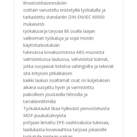
ilmastointiasennuksiin
osittain varusteltu eristetyillä työkaluilla ja
tarkastettu standardin DIN EN/IEC 60900
mukaisesti
työkalusarja tarjoaa 86 osalla laajan
valikoiman työkaluja ja sopii moniin
käyttötarkoituksiin
tukevassa kovakuorisessa ABS-muovista
valmistetussa laukussa, vahvistetut kulmat,
jotka suojaavat koteloa vahingoilta ja tekevät
sitä erityisen pitkäikäisen
kaikki laukun sisältämät osat on kuljetuksen
aikana suojattu hyvin ja varmistettu
paikoilleen joustavilla hihnoilla ja
tarrakiinnittimillä
Työkalutaulut likaa hylkivästi pinnoistetuista
MDF-puukuitulevyistä
pohjaan liimattu EPE-vaahtoalusta tukevaa,
laadukasta kovavaahtoa tarjoaa jokaiselle
työkalulle kiinteän paikan