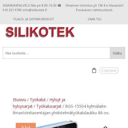
ASIASKASPALVELU Ma-pe 8.00-16.30 ☎
Ilmainen toimitus yli 150 €:n tilauksiin!
010 321 9790 info@silikotek.fi
Poislukien rahtituotteet.
TILAUS- JA SOPIMUSEHDOT
OMA TILI
0 kohdetta
Etusivu
/
Työkalut
/
Hylsyt ja
hylsysarjat
/
Työkalusarjat
/ BGS-15504 kylmälaite-
ilmastointiasentajan-yhdistelmätyökalulaukku 86-os.
Ale!