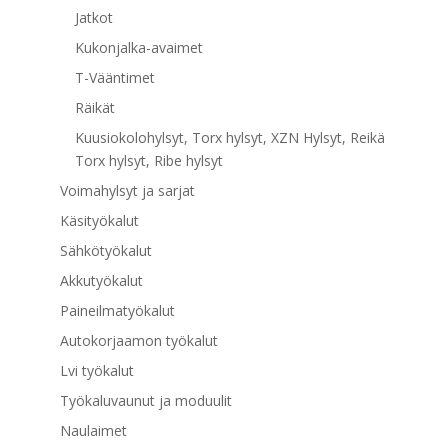
Jatkot
Kukonjalka-avaimet
T-Vääntimet
Räikät
Kuusiokolohylsyt, Torx hylsyt, XZN Hylsyt, Reikä
Torx hylsyt, Ribe hylsyt
Voimahylsyt ja sarjat
Käsityökalut
Sähkötyökalut
Akkutyökalut
Paineilmatyökalut
Autokorjaamon työkalut
Lvi työkalut
Työkaluvaunut ja moduulit
Naulaimet