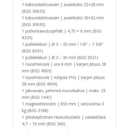
1 kaksoiskiintoavain | avainkoko 25×28 mm
(BGS 30625)
1 kaksoiskiintoavain | avainkoko 30×32 mm
(BGS 30630)
1 putkentaivutuspihdit | 4,75 + 6 mm (BGS
8229)
1 putkileikkuri | Ø 3 – 35 mm / 1/8″ – 1 3/8″
(BGS 8341)
1 putkileikkuri | Ø 3 – 30 mm (BGS 9521)
1 ruuvimeisseli | ura 6 mm | kärjen pituus 38
mm (BGS 4903)
1 ruuvimeisseli | ristipää PH2 | kärjen pituus
38 mm (BGS 4909)
1 jakoavain, pehmeä muovikahva | maks. 25
mm (BGS 1441)
1 magneettinostin | 650 mm | vetovoima 3
kg (BGS 3188)
1 yleiskäyttöinen reunustuslaite | säädettävä
4,7 – 16 mm (BGS 360)