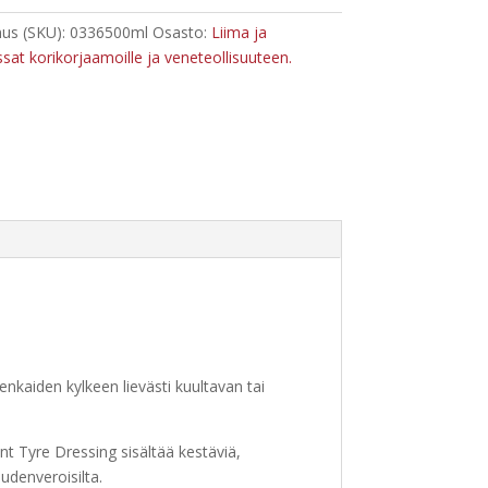
us (SKU):
0336500ml
Osasto:
Liima ja
ssat korikorjaamoille ja veneteollisuuteen.
enkaiden kylkeen lievästi kuultavan tai
t Tyre Dressing sisältää kestäviä,
udenveroisilta.