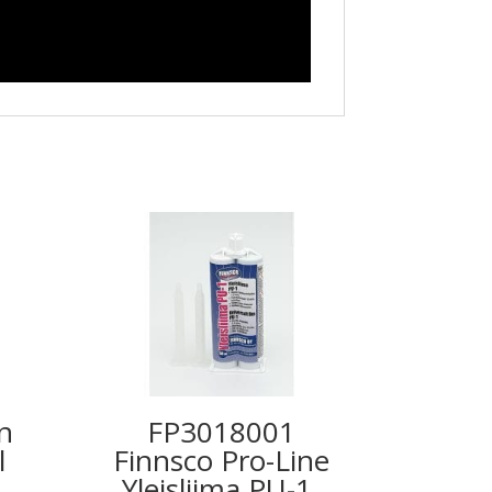
n
FP3018001
l
Finnsco Pro-Line
Yleisliima PU-1,