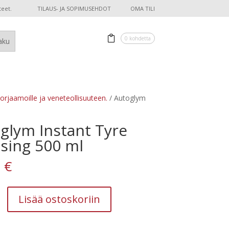
teet.
TILAUS- JA SOPIMUSEHDOT
OMA TILI
0 kohdetta
korjaamoille ja veneteollisuuteen.
/ Autoglym
glym Instant Tyre
sing 500 ml
0
€
Lisää ostoskoriin