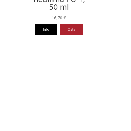
50 ml
16,70
€
Info
Osta