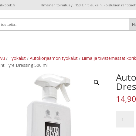
ikotek.fi
Ilmainen toimitus yli 150 €:n tilauksiin! Poislukien rahtituot
ivu
/
Työkalut
/
Autokorjaamon työkalut
/
Liima ja tiivistemassat kori
ant Tyre Dressing 500 ml
Auto
Dres
14,9
Autoglym
Instant
Tyre
Dressing