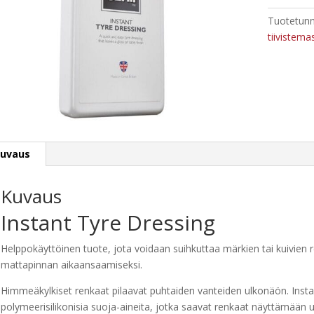
500
Tuotetunn
ml
tiivistema
määrä
uvaus
Kuvaus
Instant Tyre Dressing
Helppokäyttöinen tuote, jota voidaan suihkuttaa märkien tai kuivien r
mattapinnan aikaansaamiseksi.
Himmeäkylkiset renkaat pilaavat puhtaiden vanteiden ulkonäön. Instan
polymeerisilikonisia suoja-aineita, jotka saavat renkaat näyttämään u