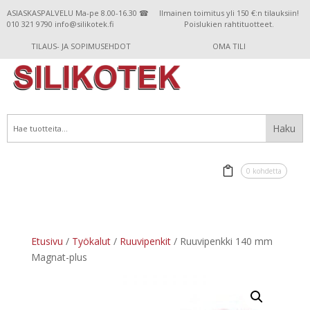
ASIASKASPALVELU Ma-pe 8.00-16.30 ☎
Ilmainen toimitus yli 150 €:n tilauksiin!
010 321 9790 info@silikotek.fi
Poislukien rahtituotteet.
TILAUS- JA SOPIMUSEHDOT
OMA TILI
0 kohdetta
Etusivu
/
Työkalut
/
Ruuvipenkit
/ Ruuvipenkki 140 mm
Magnat-plus