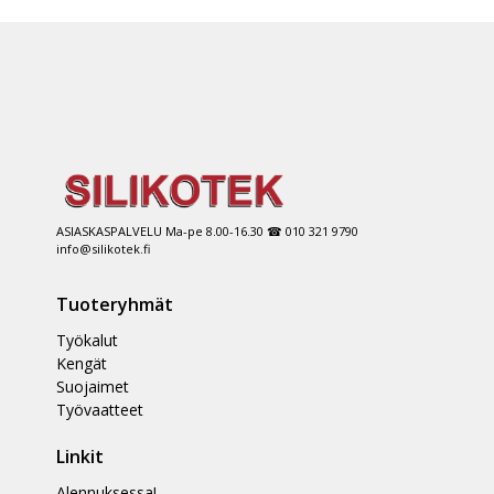
ASIASKASPALVELU Ma-pe 8.00-16.30 ☎ 010 321 9790
info@silikotek.fi
Tuoteryhmät
Työkalut
Kengät
Suojaimet
Työvaatteet
Linkit
Alennuksessa!