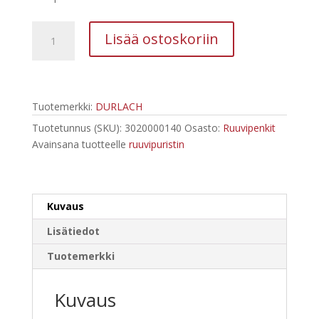
Ruuvipenkki
Lisää ostoskoriin
140
mm
Magnat-
plus
Tuotemerkki:
DURLACH
määrä
Tuotetunnus (SKU):
3020000140
Osasto:
Ruuvipenkit
Avainsana tuotteelle
ruuvipuristin
Kuvaus
Lisätiedot
Tuotemerkki
Kuvaus