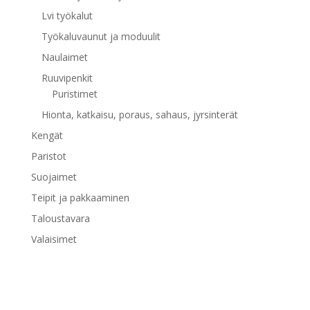
Lvi työkalut
Työkaluvaunut ja moduulit
Naulaimet
Ruuvipenkit
Puristimet
Hionta, katkaisu, poraus, sahaus, jyrsinterät
Kengät
Paristot
Suojaimet
Teipit ja pakkaaminen
Taloustavara
Valaisimet