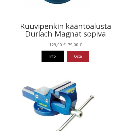
Ruuvipenkin kääntöalusta
Durlach Magnat sopiva
Hintaluokka:
129,00
€
–
79,00
€
79,00 €
Info
Osta
-
129,00 €
Tällä
tuotteella
on
useampi
muunnelma.
Voit
tehdä
valinnat
tuotteen
sivulla.