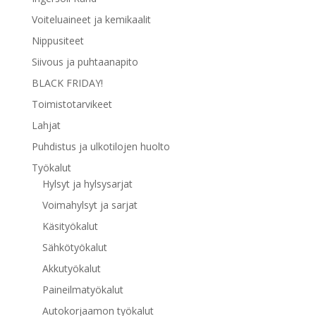
Voiteluaineet ja kemikaalit
Nippusiteet
Siivous ja puhtaanapito
BLACK FRIDAY!
Toimistotarvikeet
Lahjat
Puhdistus ja ulkotilojen huolto
Työkalut
Hylsyt ja hylsysarjat
Voimahylsyt ja sarjat
Käsityökalut
Sähkötyökalut
Akkutyökalut
Paineilmatyökalut
Autokorjaamon työkalut