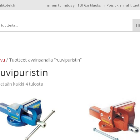
ikotek.fi
Ilmainen toimitus yli 150 €:n tilauksiin! Poislukien rahtituot
ivu
/ Tuotteet avainsanalla “ruuvipuristin”
uvipuristin
etään kaikki 4 tulosta