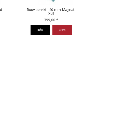
t-
Ruuvipenkki 140 mm Magnat-
plus
399,00
€
Info
Osta