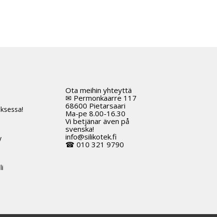
Ota meihin yhteyttä
t
✉ Permonkaarre 117
68600 Pietarsaari
ksessa!
Ma-pe 8.00-16.30
Vi betjänar även på
svenska!
info@silikotek.fi
y
☎ 010 321 9790
li