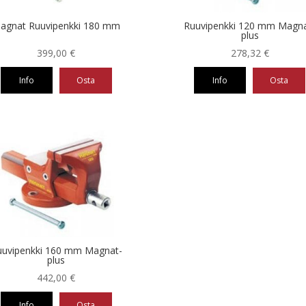
agnat Ruuvipenkki 180 mm
Ruuvipenkki 120 mm Magna
plus
399,00
€
278,32
€
Info
Osta
Info
Osta
uuvipenkki 160 mm Magnat-
plus
442,00
€
Info
Osta