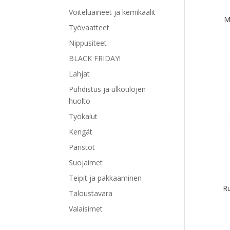
Voiteluaineet ja kemikaalit
M
Työvaatteet
Nippusiteet
BLACK FRIDAY!
Lahjat
Puhdistus ja ulkotilojen
huolto
Työkalut
Kengät
Paristot
Suojaimet
Teipit ja pakkaaminen
R
Taloustavara
Valaisimet