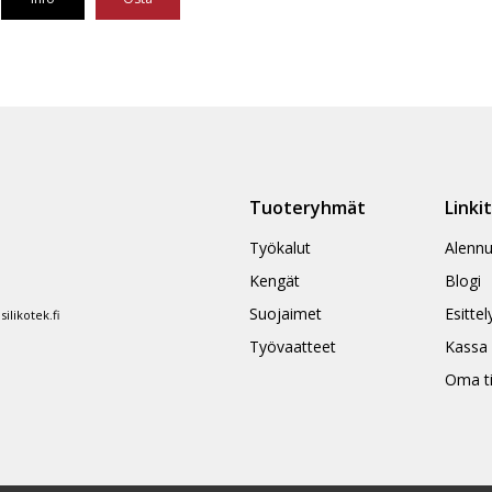
Tuoteryhmät
Linki
Työkalut
Alennu
Kengät
Blogi
Suojaimet
Esittel
likotek.fi
Työvaatteet
Kassa
Oma ti