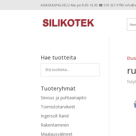
ASIASKASPALVELU Ma-pe 8.00-16.30 ☎ 010 321 9790 info@sil
Hae tuotteita
Etus
ru
Näyt
Tuoteryhmät
Siivous ja puhtaanapito
Toimistotarvikeet
Ingersoll Rand
Rakentaminen
Maalausvälineet