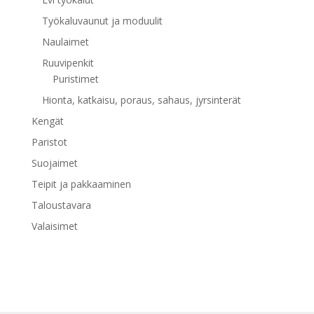
Työkaluvaunut ja moduulit
Naulaimet
Ruuvipenkit
Puristimet
Hionta, katkaisu, poraus, sahaus, jyrsinterät
Kengät
Paristot
Suojaimet
Teipit ja pakkaaminen
Taloustavara
Valaisimet