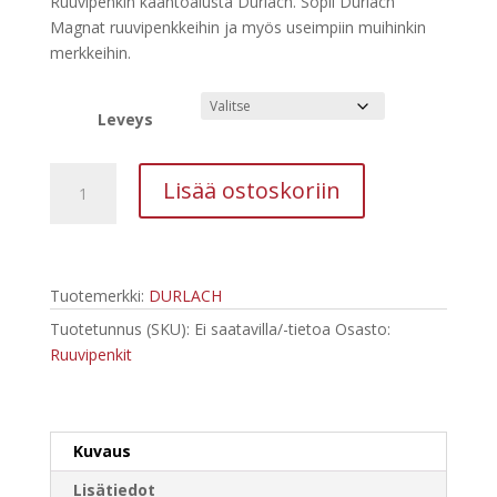
Ruuvipenkin kääntöalusta Durlach. Sopii Durlach
-
Magnat ruuvipenkkeihin ja myös useimpiin muihinkin
129,00 €
merkkeihin.
Leveys
Ruuvipenkin
Lisää ostoskoriin
kääntöalusta
Durlach
Magnat
sopiva
Tuotemerkki:
DURLACH
määrä
Tuotetunnus (SKU):
Ei saatavilla/-tietoa
Osasto:
Ruuvipenkit
Kuvaus
Lisätiedot