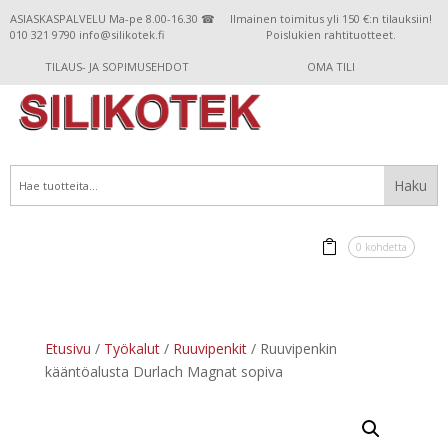
ASIASKASPALVELU Ma-pe 8.00-16.30 ☎
Ilmainen toimitus yli 150 €:n tilauksiin!
010 321 9790 info@silikotek.fi
Poislukien rahtituotteet.
TILAUS- JA SOPIMUSEHDOT
OMA TILI
0 kohdetta
Etusivu
/
Työkalut
/
Ruuvipenkit
/ Ruuvipenkin
kääntöalusta Durlach Magnat sopiva