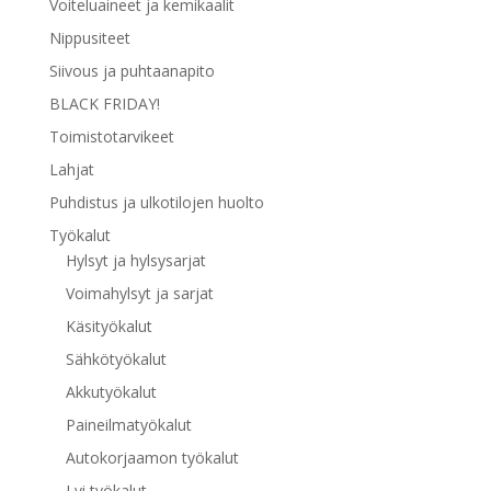
Voiteluaineet ja kemikaalit
Nippusiteet
Siivous ja puhtaanapito
BLACK FRIDAY!
Toimistotarvikeet
Lahjat
Puhdistus ja ulkotilojen huolto
Työkalut
Hylsyt ja hylsysarjat
Voimahylsyt ja sarjat
Käsityökalut
Sähkötyökalut
Akkutyökalut
Paineilmatyökalut
Autokorjaamon työkalut
Lvi työkalut