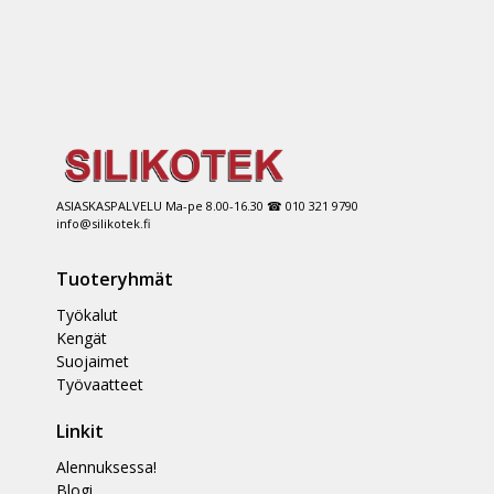
ASIASKASPALVELU Ma-pe 8.00-16.30 ☎ 010 321 9790
info@silikotek.fi
Tuoteryhmät
Työkalut
Kengät
Suojaimet
Työvaatteet
Linkit
Alennuksessa!
Blogi