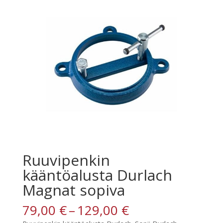
Ruuvipenkin
kääntöalusta Durlach
Magnat sopiva
Hintaluokka:
79,00
€
–
129,00
€
79,00 €