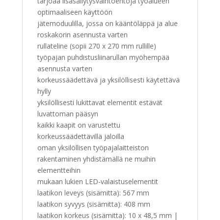
tarjoaa lisäsäilytysvaihtoehtoja työalueen
optimaaliseen käyttöön
jätemoduulilla, jossa on kääntöläppä ja alue
roskakorin asennusta varten
rullateline (sopii 270 x 270 mm rullille)
työpajan puhdistusliinarullan myöhempää
asennusta varten
korkeussäädettävä ja yksilöllisesti käytettävä
hylly
yksilöllisesti lukittavat elementit estävät
luvattoman pääsyn
kaikki kaapit on varustettu
korkeussäädettävillä jaloilla
oman yksilöllisen työpajalaitteiston
rakentaminen yhdistämällä ne muihin
elementteihin
mukaan lukien LED-valaistuselementit
laatikon leveys (sisämitta): 567 mm
laatikon syvyys (sisämitta): 408 mm
laatikon korkeus (sisämitta): 10 x 48,5 mm |