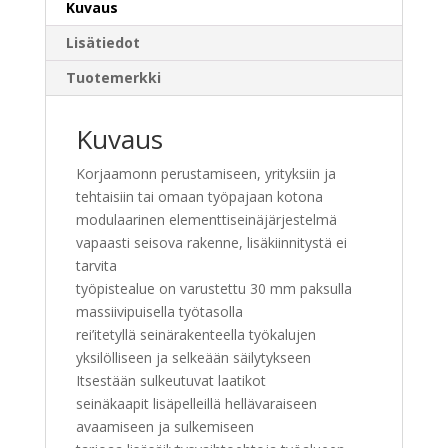
Kuvaus
Lisätiedot
Tuotemerkki
Kuvaus
Korjaamonn perustamiseen, yrityksiin ja
tehtaisiin tai omaan työpajaan kotona
modulaarinen elementtiseinäjärjestelmä
vapaasti seisova rakenne, lisäkiinnitystä ei
tarvita
työpistealue on varustettu 30 mm paksulla
massiivipuisella työtasolla
rei’itetyllä seinärakenteella työkalujen
yksilölliseen ja selkeään säilytykseen
Itsestään sulkeutuvat laatikot
seinäkaapit lisäpelleillä hellävaraiseen
avaamiseen ja sulkemiseen