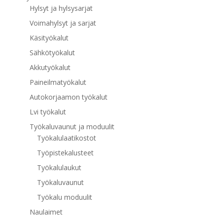
Hylsyt ja hylsysarjat
Voimahylsyt ja sarjat
Käsityökalut
Sähkötyökalut
Akkutyökalut
Paineilmatyökalut
Autokorjaamon työkalut
Lvi työkalut
Työkaluvaunut ja moduulit
Työkalulaatikostot
Työpistekalusteet
Työkalulaukut
Työkaluvaunut
Työkalu moduulit
Naulaimet