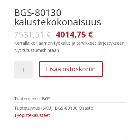
BGS-80130
kalustekokonaisuus
Alkuperäinen
Nykyinen
7531,51
€
4014,75
€
hinta
hinta
Kerralla korjaamon työkalut ja tarvikkeet järjestykseen.
oli:
on:
Nyt tutustumishintaan
7531,51 €.
4014,75 €.
BGS-
Lisää ostoskoriin
80130
kalustekokonaisuus
määrä
Tuotemerkki:
BGS
Tuotetunnus (SKU):
BGS-80130
Osasto:
Työpistekalusteet