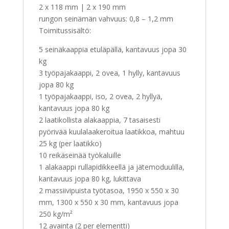
2 x 118 mm | 2 x 190 mm
rungon seinämän vahvuus: 0,8 – 1,2 mm
Toimitussisältö:
5 seinäkaappia etuläpällä, kantavuus jopa 30
kg
3 työpajakaappi, 2 ovea, 1 hylly, kantavuus
jopa 80 kg
1 työpajakaappi, iso, 2 ovea, 2 hyllyä,
kantavuus jopa 80 kg
2 laatikollista alakaappia, 7 tasaisesti
pyörivää kuulalaakeroitua laatikkoa, mahtuu
25 kg (per laatikko)
10 reikäseinää työkaluille
1 alakaappi rullapidikkeellä ja jätemoduulilla,
kantavuus jopa 80 kg, lukittava
2 massiivipuista työtasoa, 1950 x 550 x 30
mm, 1300 x 550 x 30 mm, kantavuus jopa
250 kg/m²
12 avainta (2 per elementti)