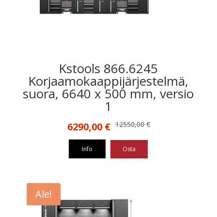
Kstools 866.6245
Korjaamokaappijärjestelmä,
suora, 6640 x 500 mm, versio
1
Alkuperäinen
Nykyinen
12550,00
€
6290,00
€
hinta
hinta
oli:
on:
Info
Osta
12550,00 €.
6290,00 €.
Ale!