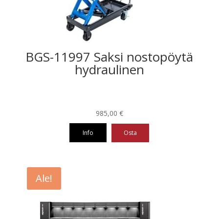
BGS-11997 Saksi nostopöytä
hydraulinen
985,00
€
Info
Osta
Ale!