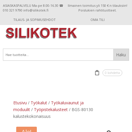
ASIASKASPALVELU Ma-pe 8.00-16.30 ☎
Ilmainen toimitus yli 150 €:n tilauksiin!
010 321 9790 info@silikotek.fi
Poislukien rahtituotteet.
TILAUS- JA SOPIMUSEHDOT
OMA TILI
0 kohdetta
Etusivu
/
Työkalut
/
Työkaluvaunut ja
moduulit
/
Työpistekalusteet
/ BGS-80130
kalustekokonaisuus
Ale!