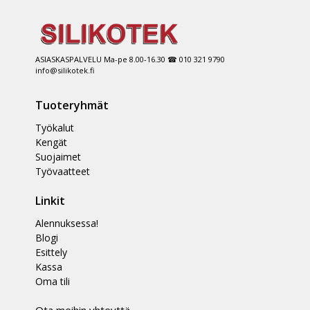
ASIASKASPALVELU Ma-pe 8.00-16.30 ☎ 010 321 9790
info@silikotek.fi
Tuoteryhmät
Työkalut
Kengät
Suojaimet
Työvaatteet
Linkit
Alennuksessa!
Blogi
Esittely
Kassa
Oma tili