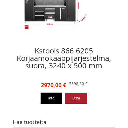
Kstools 866.6205
Korjaamokaappijärjestelmä,
suora, 3240 x 500 mm
Alkuperäinen
Nykyinen
5898,50
€
2970,00
€
hinta
hinta
oli:
on:
Info
Osta
5898,50 €.
2970,00 €.
Hae tuotteita