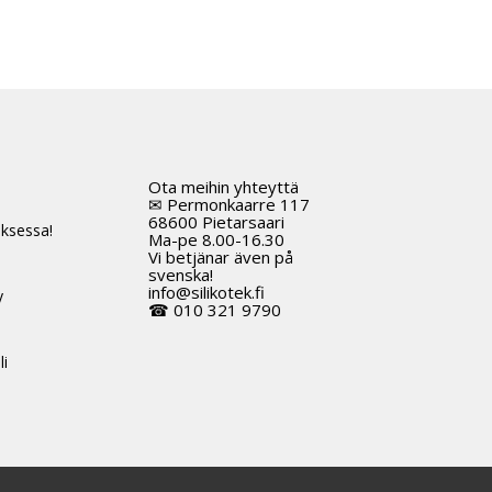
Ota meihin yhteyttä
t
✉ Permonkaarre 117
68600 Pietarsaari
ksessa!
Ma-pe 8.00-16.30
Vi betjänar även på
svenska!
info@silikotek.fi
y
☎ 010 321 9790
li