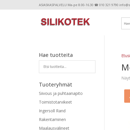
ASIASKASPALVELU Ma-pe 8.00-16.30 ☎ 010 321 9790 info@sil
Hae tuotteita
Etus
Mo
Näyt
Tuoteryhmät
Siivous ja puhtaanapito
Toimistotarvikeet
Ingersoll Rand
Rakentaminen
Maalausvälineet