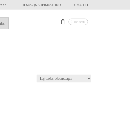
teet.
TILAUS- JA SOPIMUSEHDOT
OMA TILI
0 kohdetta