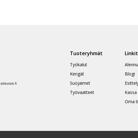
Tuoteryhmät
Linki
Työkalut
Alennu
Kengät
Blogi
Suojaimet
Esittel
likotek.fi
Työvaatteet
Kassa
Oma ti