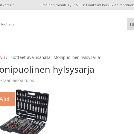
ikotek.fi
Ilmainen toimitus yli 150 €:n tilauksiin! Poislukien rahtituot
ivu
/ Tuotteet avainsanalla “Monipuolinen hylsysarja”
nipuolinen hylsysarja
etään ainoa tulos
Ale!