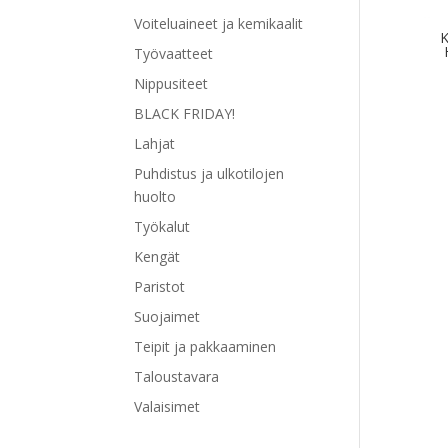
Voiteluaineet ja kemikaalit
K
Työvaatteet
Nippusiteet
BLACK FRIDAY!
Lahjat
Puhdistus ja ulkotilojen
huolto
Työkalut
Kengät
Paristot
Suojaimet
Teipit ja pakkaaminen
Taloustavara
Valaisimet