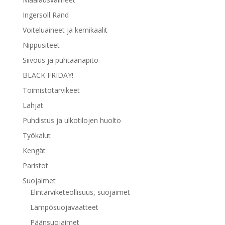
Ingersoll Rand
Voiteluaineet ja kemikaalit
Nippusiteet
Siivous ja puhtaanapito
BLACK FRIDAY!
Toimistotarvikeet
Lahjat
Puhdistus ja ulkotilojen huolto
Työkalut
Kengät
Paristot
Suojaimet
Elintarviketeollisuus, suojaimet
Lämpösuojavaatteet
Päänsuojaimet