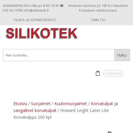
ASIASKASPALVELU Ma-pe 8.00-16.30 ☎
Ilmainen toimitus yli 150 €:n tilauksiin!
010 321 9790 info@silikotek.fi
Poislukien rahtituotteet.
TILAUS- JA SOPIMUSEHDOT
OMA TILI
0 kohdetta
Etusivu
/
Suojaimet
/
Kuulonsuojaimet
/
Korvatulpat ja
sangalliset korvatulpat
/ Howard Leight Laser-Lite
Korvatulppa 200 kpl