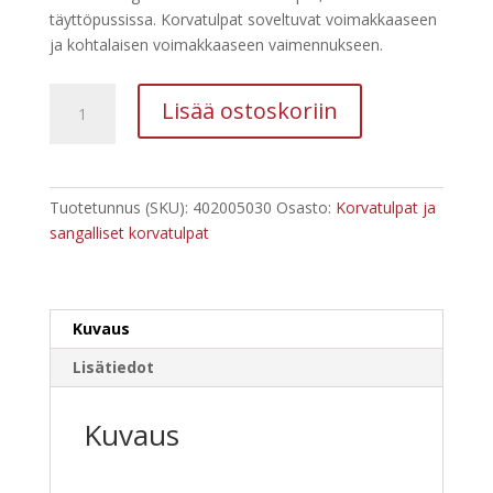
täyttöpussissa. Korvatulpat soveltuvat voimakkaaseen
ja kohtalaisen voimakkaaseen vaimennukseen.
Howard
Lisää ostoskoriin
Leight
Laser-
Lite
Korvatulppa
Tuotetunnus (SKU):
402005030
Osasto:
Korvatulpat ja
200
sangalliset korvatulpat
kpl
määrä
Kuvaus
Lisätiedot
Kuvaus