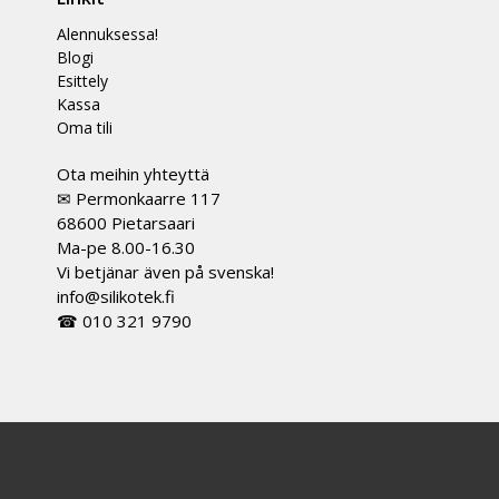
Alennuksessa!
Blogi
Esittely
Kassa
Oma tili
Ota meihin yhteyttä
✉ Permonkaarre 117
68600 Pietarsaari
Ma-pe 8.00-16.30
Vi betjänar även på svenska!
info@silikotek.fi
☎ 010 321 9790