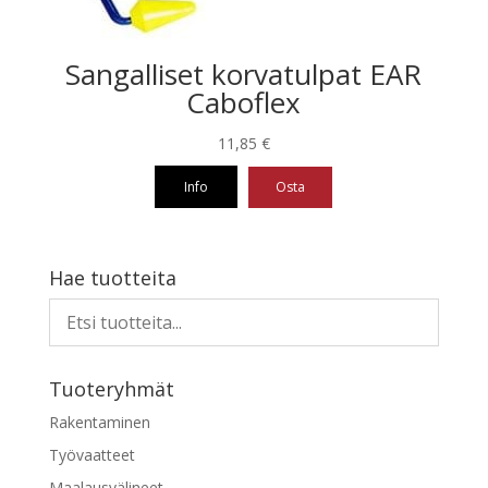
Sangalliset korvatulpat EAR
Caboflex
11,85
€
Info
Osta
Hae tuotteita
Tuoteryhmät
Rakentaminen
Työvaatteet
Maalausvälineet