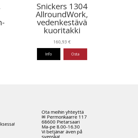
,
Snickers 1304
AllroundWork,
h-
vedenkestävä
kuoritakki
160,93
€
Info
Osta
Tällä
tuotteella
on
useampi
muunnelma.
Voit
tehdä
Ota meihin yhteyttä
t
valinnat
✉ Permonkaarre 117
tuotteen
68600 Pietarsaari
ksessa!
Ma-pe 8.00-16.30
sivulla.
Vi betjänar även på
svenska!