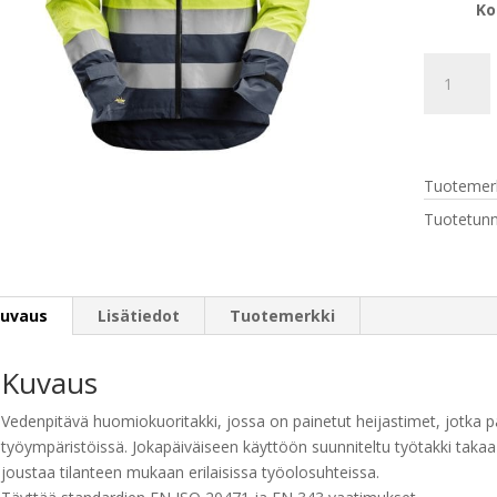
Ko
Snickers
1330
AllroundW
vedenpitä
huomiokuo
Tuotemerk
lk
3,
Tuotetunn
Keltainen
määrä
uvaus
Lisätiedot
Tuotemerkki
Kuvaus
Vedenpitävä huomiokuoritakki, jossa on painetut heijastimet, jotka p
työympäristöissä. Jokapäiväiseen käyttöön suunniteltu työtakki tak
joustaa tilanteen mukaan erilaisissa työolosuhteissa.