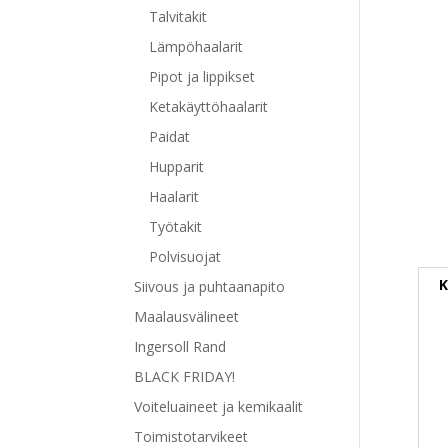
Talvitakit
Lämpöhaalarit
Pipot ja lippikset
Ketakäyttöhaalarit
Paidat
Hupparit
Haalarit
Työtakit
Polvisuojat
K
Siivous ja puhtaanapito
Maalausvälineet
Ingersoll Rand
BLACK FRIDAY!
Voiteluaineet ja kemikaalit
Toimistotarvikeet