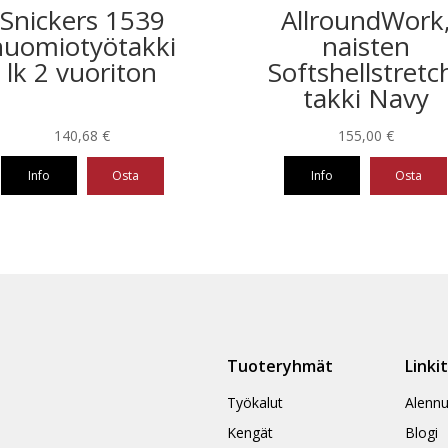
Snickers 1539
AllroundWork
huomiotyötakki
naisten
lk 2 vuoriton
Softshellstretc
takki Navy
140,68
€
155,00
€
Info
Osta
Info
Osta
Tällä
eella
tuotteella
on
ampi
useampi
nnelma.
muunnelma.
Voit
ä
tehdä
Tuoteryhmät
Linki
nnat
valinnat
teen
tuotteen
Työkalut
Alennu
la.
sivulla.
Kengät
Blogi