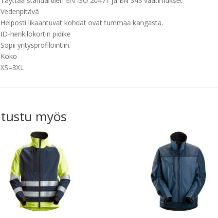
Täyttää standardien EN ISO 20471 ja EN 343 vaatimukset
Vedenpitävä
Helposti likaantuvat kohdat ovat tummaa kangasta.
ID-henkilökortin pidike
Sopii yritysprofilointiin.
Koko
XS–3XL
tustu myös