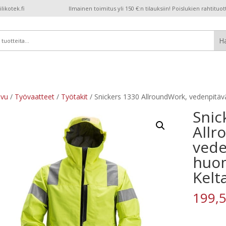
ikotek.fi
Ilmainen toimitus yli 150 €:n tilauksiin! Poislukien rahtituot
ivu
/
Työvaatteet
/
Työtakit
/ Snickers 1330 AllroundWork, vedenpitävä
Snic
Allr
vede
huom
Kelt
199,