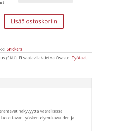
ot
Lisää ostoskoriin
ork,
vä
ritakki,
ki:
Snickers
us (SKU):
Ei saatavilla/-tietoa
Osasto:
Työtakit
arantavat näkyvyyttä vaarallisissa
aa luotettavan työskentelymukavuuden ja