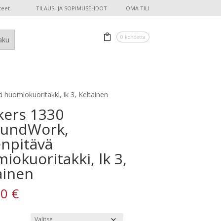
teet.
TILAUS- JA SOPIMUSEHDOT
OMA TILI
0 kohdetta
 huomiokuoritakki, lk 3, Keltainen
kers 1330
oundWork,
npitävä
iokuoritakki, lk 3,
ainen
50
€