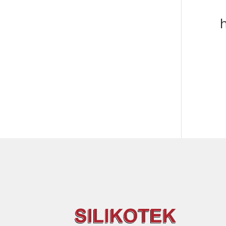
Tällä
tuott
on
use
muu
Voit
tehd
vali
tuot
sivul