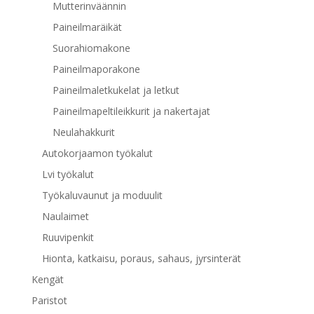
Mutterinväännin
Paineilmaräikät
Suorahiomakone
Paineilmaporakone
Paineilmaletkukelat ja letkut
Paineilmapeltileikkurit ja nakertajat
Neulahakkurit
Autokorjaamon työkalut
Lvi työkalut
Työkaluvaunut ja moduulit
Naulaimet
Ruuvipenkit
Hionta, katkaisu, poraus, sahaus, jyrsinterät
Kengät
Paristot