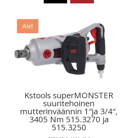
2510,00 €
Tällä
tuotteella
on
Ale!
useampi
muunnelma.
Voit
tehdä
valinnat
tuotteen
sivulla.
Kstools superMONSTER
suuritehoinen
mutterinväännin 1″ja 3/4″,
3405 Nm 515.3270 ja
515.3250