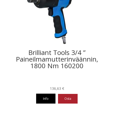
Brilliant Tools 3/4 ”
Paineilmamutterinväännin,
1800 Nm 160200
136,63
€
Info
Osta