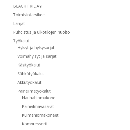
BLACK FRIDAY!
Toimistotarvikeet
Lahjat
Puhdistus ja ulkotilojen huolto
Työkalut
Hylsyt ja hylsysarjat
Voimahylsyt ja sarjat
Käsityökalut
Sähkötyökalut
Akkutyökalut
Paineilmatyökalut
Nauhahiomakone
Paineilmavasarat
Kulmahiomakoneet
Kompressorit