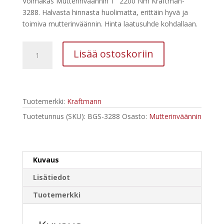
Voimakas Mutterinväännin 1″ 2200 Nm Kraftman-
oli:
on:
3288. Halvasta hinnasta huolimatta, erittäin hyvä ja
435,40 €.
238,44 €.
toimiva mutterinväännin. Hinta laatusuhde kohdallaan.
Kraftman
Lisää ostoskoriin
Mutterinväännin
1"
2200
Nm
Tuotemerkki:
Kraftmann
3288
määrä
Tuotetunnus (SKU):
BGS-3288
Osasto:
Mutterinväännin
Kuvaus
Lisätiedot
Tuotemerkki