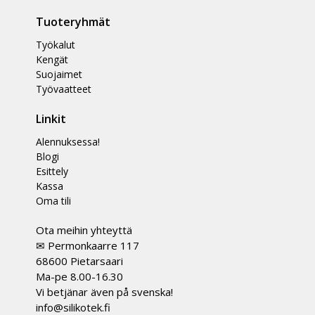
Tuoteryhmät
Työkalut
Kengät
Suojaimet
Työvaatteet
Linkit
Alennuksessa!
Blogi
Esittely
Kassa
Oma tili
Ota meihin yhteyttä
✉ Permonkaarre 117
68600 Pietarsaari
Ma-pe 8.00-16.30
Vi betjänar även på svenska!
info@silikotek.fi