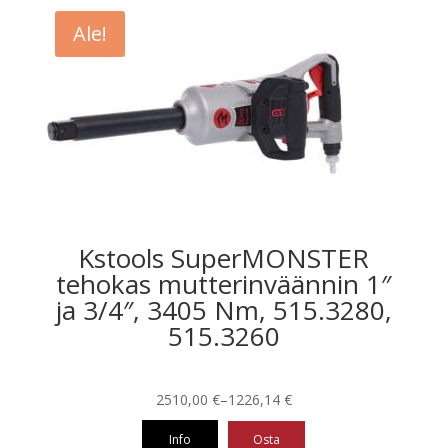
Ale!
Kstools SuperMONSTER
tehokas mutterinväännin 1″
ja 3/4″, 3405 Nm, 515.3280,
515.3260
Hintaluokka:
2510,00
€
–
1226,14
€
1226,14 €
Info
Osta
-