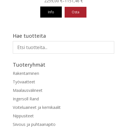
Hintaluokka:
2259,00
€
–
1151,46
€
1151,46 €
Info
Osta
-
2259,00 €
Tällä
tuotteella
on
Hae tuotteita
useampi
muunnelma.
Voit
tehdä
Tuoteryhmät
valinnat
tuotteen
Rakentaminen
sivulla.
Työvaatteet
Maalausvälineet
Ingersoll Rand
Voiteluaineet ja kemikaalit
Nippusiteet
Siivous ja puhtaanapito