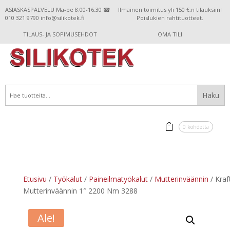
ASIASKASPALVELU Ma-pe 8.00-16.30 ☎
Ilmainen toimitus yli 150 €:n tilauksiin!
010 321 9790 info@silikotek.fi
Poislukien rahtituotteet.
TILAUS- JA SOPIMUSEHDOT
OMA TILI
0 kohdetta
Etusivu
/
Työkalut
/
Paineilmatyökalut
/
Mutterinväännin
/ Kra
Mutterinväännin 1″ 2200 Nm 3288
Ale!