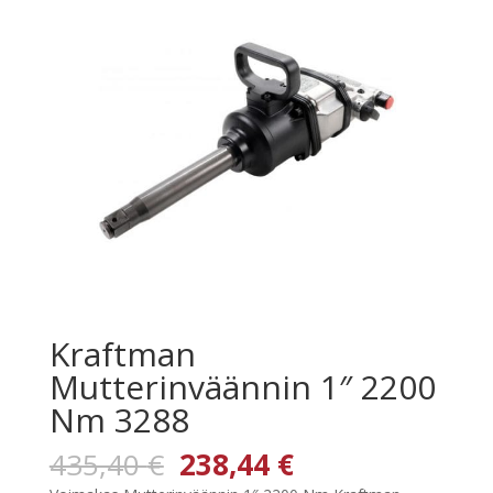
Kraftman
Mutterinväännin 1″ 2200
Nm 3288
Alkuperäinen
Nykyinen
435,40
€
238,44
€
hinta
hinta