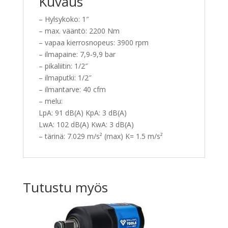
Kuvaus
– Hylsykoko: 1″
– max. vääntö: 2200 Nm
– vapaa kierrosnopeus: 3900 rpm
– ilmapaine: 7,9-9,9 bar
– pikaliitin: 1/2″
– ilmaputki: 1/2″
– ilmantarve: 40 cfm
– melu:
LpA: 91 dB(A) KpA: 3 dB(A)
LwA: 102 dB(A) KwA: 3 dB(A)
– tärinä: 7.029 m/s² (max) K= 1.5 m/s²
Tutustu myös