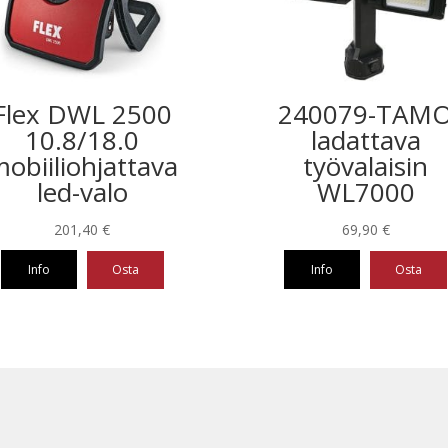
Flex DWL 2500
240079-TAM
10.8/18.0
ladattava
obiiliohjattava
työvalaisin
led-valo
WL7000
201,40
€
69,90
€
Info
Osta
Info
Osta