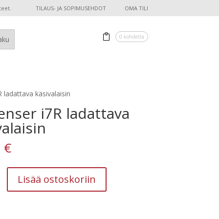
teet.
TILAUS- JA SOPIMUSEHDOT
OMA TILI
0 kohdetta
 ladattava käsivalaisin
enser i7R ladattava
valaisin
0
€
Lisää ostoskoriin
n