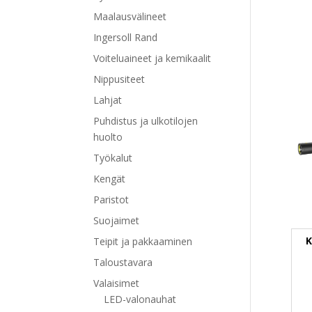
Maalausvälineet
Ingersoll Rand
Voiteluaineet ja kemikaalit
Nippusiteet
Lahjat
Puhdistus ja ulkotilojen
huolto
Työkalut
Kengät
Paristot
Suojaimet
K
Teipit ja pakkaaminen
Taloustavara
Valaisimet
LED-valonauhat