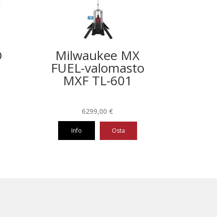
O
Milwaukee MX
FUEL-valomasto
MXF TL-601
6299,00
€
Info
Osta