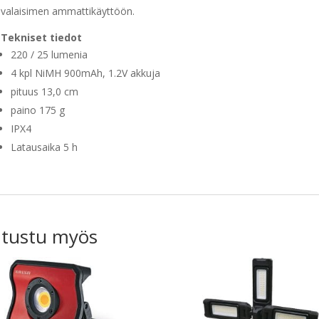
valaisimen ammattikäyttöön.
Tekniset tiedot
220 / 25 lumenia
4 kpl NiMH 900mAh, 1.2V akkuja
pituus 13,0 cm
paino 175 g
IPX4
Latausaika 5 h
tustu myös