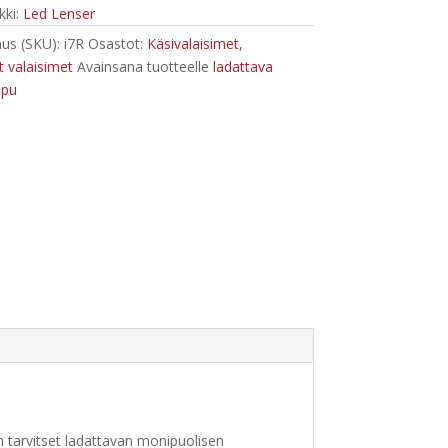
ki:
Led Lenser
us (SKU):
i7R
Osastot:
Käsivalaisimet
,
 valaisimet
Avainsana tuotteelle
ladattava
ppu
un tarvitset ladattavan monipuolisen