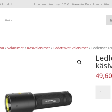
ikotek.fi
Ilmainen toimitus yli 150 €:n tilauksiin! Poislukien rahtituot
ivu
/
Valaisimet
/
Käsivalaisimet
/
Ladattavat valaisimet
/ Ledlenser i7R
Ledl
käsi
49,6
Ledlenser
i7R
ladattava
käsivalaisi
määrä