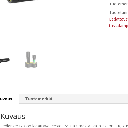
Tuotemerk
Tuotetunn
Ladattavat
taskulam
uvaus
Tuotemerkki
Kuvaus
Ledlenser i7R on ladattava versio i7-valaisimesta. Valintasi on i7R, k