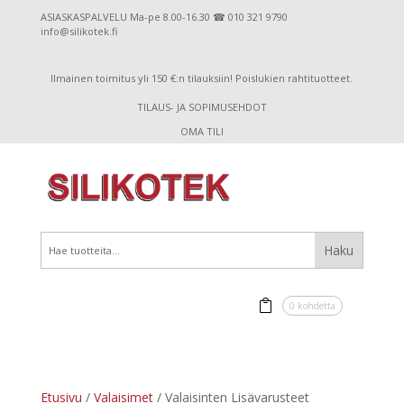
ASIASKASPALVELU Ma-pe 8.00-16.30 ☎ 010 321 9790
info@silikotek.fi
Ilmainen toimitus yli 150 €:n tilauksiin! Poislukien rahtituotteet.
TILAUS- JA SOPIMUSEHDOT
OMA TILI
0 kohdetta
Etusivu
/
Valaisimet
/ Valaisinten Lisävarusteet