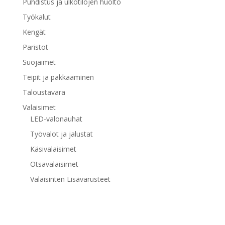
Puhdistus ja ulkotilojen huolto
Työkalut
Kengät
Paristot
Suojaimet
Teipit ja pakkaaminen
Taloustavara
Valaisimet
LED-valonauhat
Työvalot ja jalustat
Käsivalaisimet
Otsavalaisimet
Valaisinten Lisävarusteet