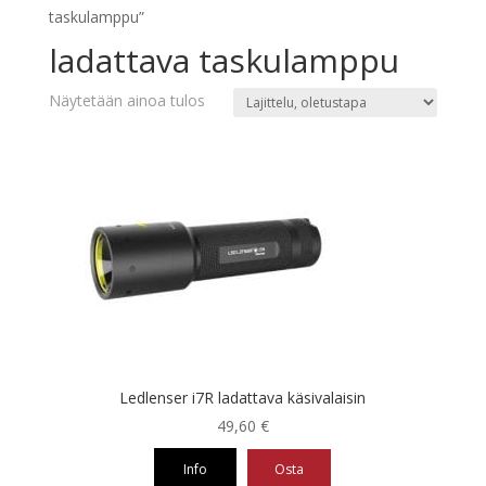
taskulamppu”
ladattava taskulamppu
Näytetään ainoa tulos
Ledlenser i7R ladattava käsivalaisin
49,60
€
Info
Osta