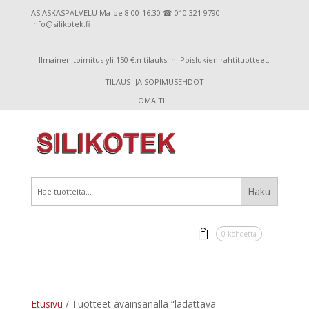
ASIASKASPALVELU Ma-pe 8.00-16.30 ☎ 010 321 9790
info@silikotek.fi
Ilmainen toimitus yli 150 €:n tilauksiin! Poislukien rahtituotteet.
TILAUS- JA SOPIMUSEHDOT
OMA TILI
0 kohdetta
Etusivu
/ Tuotteet avainsanalla “ladattava