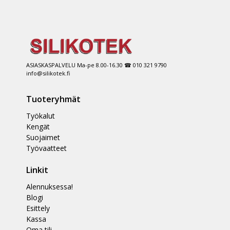
ASIASKASPALVELU Ma-pe 8.00-16.30 ☎ 010 321 9790
info@silikotek.fi
Tuoteryhmät
Työkalut
Kengät
Suojaimet
Työvaatteet
Linkit
Alennuksessa!
Blogi
Esittely
Kassa
Oma tili