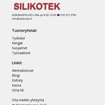
ASIASKASPALVELU Ma-pe 8.00-16.30 ☎ 010 321 9790
info@silikotek.fi
Tuoteryhmät
Työkalut
Kengät
Suojaimet
Työvaatteet
Linkit
Alennuksessa!
Blogi
Esittely
Kassa
Oma tili
Ota meihin yhteyttä
✉ Permonkaarre 117