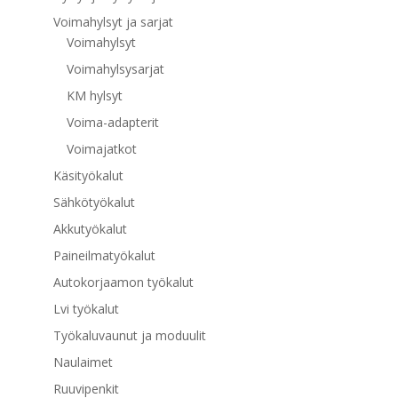
Voimahylsyt ja sarjat
Voimahylsyt
Voimahylsysarjat
KM hylsyt
Voima-adapterit
Voimajatkot
Käsityökalut
Sähkötyökalut
Akkutyökalut
Paineilmatyökalut
Autokorjaamon työkalut
Lvi työkalut
Työkaluvaunut ja moduulit
Naulaimet
Ruuvipenkit