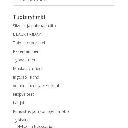
Tuoteryhmät
Siivous ja puhtaanapito
BLACK FRIDAY!
Toimistotarvikeet
Rakentaminen
Työvaatteet
Maalausvälineet
Ingersoll Rand
Voiteluaineet ja kemikaalit
Nippusiteet
Lahjat
Puhdistus ja ulkotilojen huolto
Työkalut
Hylsyt ja hylsysarjat