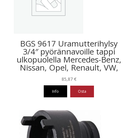
BGS 9617 Uramutterihylsy
3/4″ pyörännavoille tappi
ulkopuolella Mercedes-Benz,
Nissan, Opel, Renault, VW,
85,87
€
Info
Osta