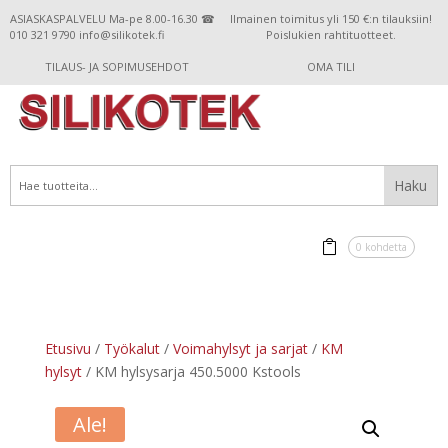
ASIASKASPALVELU Ma-pe 8.00-16.30 ☎
Ilmainen toimitus yli 150 €:n tilauksiin!
010 321 9790 info@silikotek.fi
Poislukien rahtituotteet.
TILAUS- JA SOPIMUSEHDOT
OMA TILI
0 kohdetta
Etusivu
/
Työkalut
/
Voimahylsyt ja sarjat
/
KM
hylsyt
/ KM hylsysarja 450.5000 Kstools
Ale!