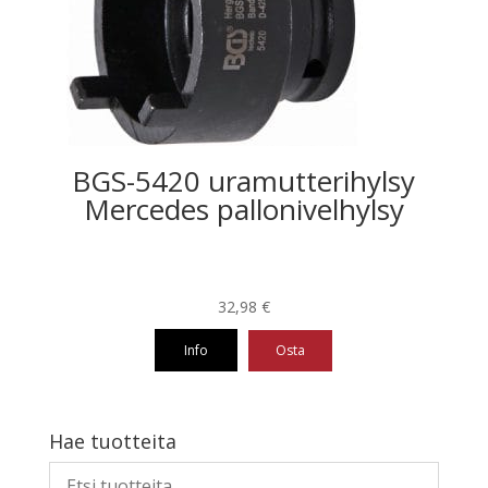
BGS-5420 uramutterihylsy
Mercedes pallonivelhylsy
32,98
€
Info
Osta
Hae tuotteita