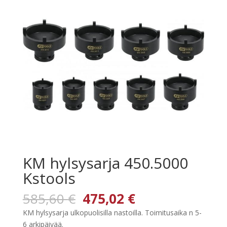
KM hylsysarja 450.5000
Kstools
Alkuperäinen
Nykyinen
585,60
€
475,02
€
hinta
hinta
KM hylsysarja ulkopuolisilla nastoilla. Toimitusaika n 5-
oli:
on:
6 arkipäivää.