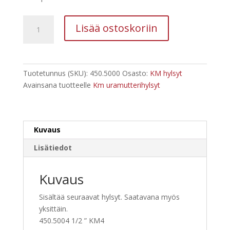
585,60 €.
475,02 €.
KM
Lisää ostoskoriin
hylsysarja
450.5000
Kstools
määrä
Tuotetunnus (SKU):
450.5000
Osasto:
KM hylsyt
Avainsana tuotteelle
Km uramutterihylsyt
Kuvaus
Lisätiedot
Kuvaus
Sisältää seuraavat hylsyt. Saatavana myös
yksittäin.
450.5004 1/2 ” KM4