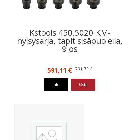
Kstools 450.5020 KM-
hylsysarja, tapit sisäpuolella,
9 os
Alkuperäinen
Nykyinen
761,50
€
591,11
€
hinta
hinta
oli:
on:
Info
Osta
761,50 €.
591,11 €.