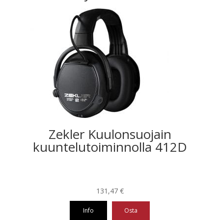
Zekler Kuulonsuojain
kuuntelutoiminnolla 412D
131,47
€
Info
Osta