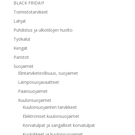
BLACK FRIDAY!
Toimistotarvikeet
Lahjat
Puhdistus ja ulkotilojen huolto
Työkalut
Kengät
Paristot
Suojaimet
Elintarviketeollisuus, suojaimet
Lämpösuojavaatteet
Päänsuojaimet
Kuulonsuojaimet
Kuulonsuojainten tarvikkeet
Elektroniset kuulonsuojaimet
Korvatulpat ja sangalliset korvatulpat
Kuulokkeet ja kuulonsuojaimet