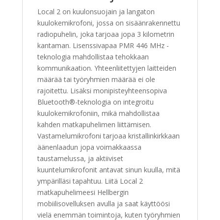
Local 2 on kuulonsuojain ja langaton
kuulokemikrofoni, jossa on sisäänrakennettu
radiopuhelin, joka tarjoaa jopa 3 kilometrin
kantaman. Lisenssivapaa PMR 446 MHz -
teknologia mahdollistaa tehokkaan
kommunikaation. Yhteenliitettyjen laitteiden
määrää tai työryhmien määrää ei ole
rajoitettu. Lisäksi monipisteyhteensopiva
Bluetooth®-teknologia on integroitu
kuulokemikrofoniin, mikä mahdollistaa
kahden matkapuhelimen liittämisen.
Vastamelumikrofoni tarjoaa kristallinkirkkaan
äänenlaadun jopa voimakkaassa
taustamelussa, ja aktiiviset
kuuntelumikrofonit antavat sinun kuulla, mitä
ympärilläsi tapahtuu. Liitä Local 2
matkapuhelimeesi Hellbergin
mobiilisovelluksen avulla ja saat käyttöösi
vielä enemmän toimintoja, kuten työryhmien