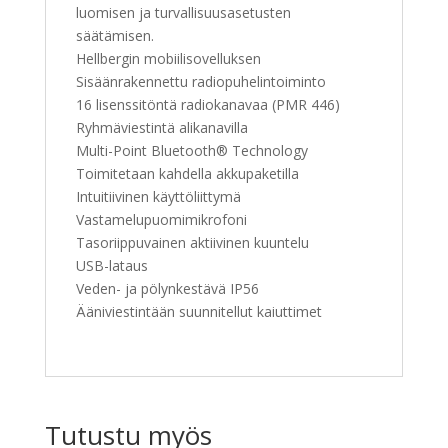
luomisen ja turvallisuusasetusten
säätämisen.
Hellbergin mobiilisovelluksen
Sisäänrakennettu radiopuhelintoiminto
16 lisenssitöntä radiokanavaa (PMR 446)
Ryhmäviestintä alikanavilla
Multi-Point Bluetooth® Technology
Toimitetaan kahdella akkupaketilla
Intuitiivinen käyttöliittymä
Vastamelupuomimikrofoni
Tasoriippuvainen aktiivinen kuuntelu
USB-lataus
Veden- ja pölynkestävä IP56
Ääniviestintään suunnitellut kaiuttimet
Tutustu myös