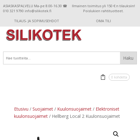
ASIASKASPALVELU Ma-pe 8.00-16.30 ☎
Ilmainen toimitus yli 150 €:n tilauksiin!
010 321 9790 info@silikotek.fi
Poislukien rahtituotteet.
TILAUS- JA SOPIMUSEHDOT
OMA TILI
0 kohdetta
Etusivu
/
Suojaimet
/
Kuulonsuojaimet
/
Elektroniset
kuulonsuojaimet
/ Hellberg Local 2 Kuulonsuojaimet