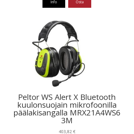
Info
Osta
Peltor WS Alert X Bluetooth
kuulonsuojain mikrofoonilla
päälakisangalla MRX21A4WS6
3M
403,82
€