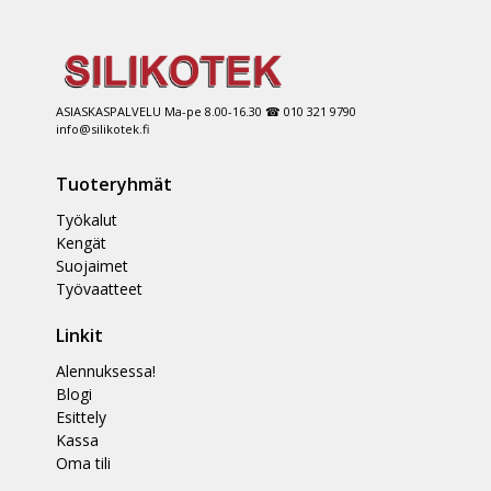
ASIASKASPALVELU Ma-pe 8.00-16.30 ☎ 010 321 9790
info@silikotek.fi
Tuoteryhmät
Työkalut
Kengät
Suojaimet
Työvaatteet
Linkit
Alennuksessa!
Blogi
Esittely
Kassa
Oma tili