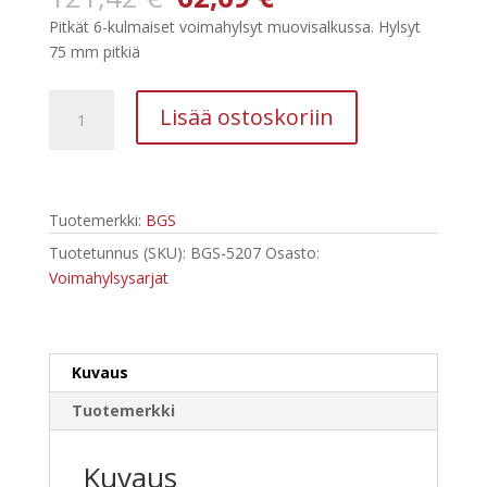
hinta
hinta
Pitkät 6-kulmaiset voimahylsyt muovisalkussa. Hylsyt
oli:
on:
75 mm pitkiä
121,42 €.
62,69 €.
BGS
Lisää ostoskoriin
Pitkät
voimahylsyt
1/2",
14-
Tuotemerkki:
BGS
osainen
sarja
Tuotetunnus (SKU):
BGS-5207
Osasto:
5207
Voimahylsysarjat
määrä
Kuvaus
Tuotemerkki
Kuvaus