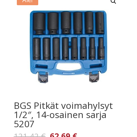
BGS Pitkät voimahylsyt
1/2″, 14-osainen sarja
5207
Alkuperäinen
Nykyinen
121,42
€
62,69
€