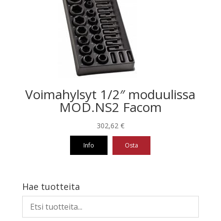
Voimahylsyt 1/2″ moduulissa
MOD.NS2 Facom
302,62
€
Info
Osta
Hae tuotteita