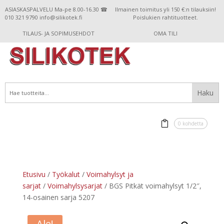
ASIASKASPALVELU Ma-pe 8.00-16.30 ☎
Ilmainen toimitus yli 150 €:n tilauksiin!
010 321 9790 info@silikotek.fi
Poislukien rahtituotteet.
TILAUS- JA SOPIMUSEHDOT
OMA TILI
0 kohdetta
Etusivu
/
Työkalut
/
Voimahylsyt ja
sarjat
/
Voimahylsysarjat
/ BGS Pitkät voimahylsyt 1/2″,
14-osainen sarja 5207
Ale!