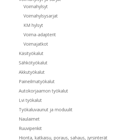
Voimahylsyt
Voimahylsysarjat
KM hylsyt
Voima-adapterit
Voimajatkot
Käsityökalut
Sähkötyökalut
Akkutyökalut
Paineilmatyökalut
Autokorjaamon työkalut
Lvi työkalut
Työkaluvaunut ja moduulit
Naulaimet
Ruuvipenkit
Hionta, katkaisu, poraus, sahaus, jyrsinterät