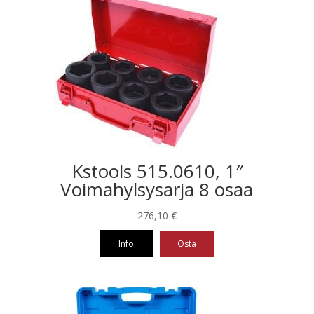
Kstools 515.0610, 1″
Voimahylsysarja 8 osaa
276,10
€
Info
Osta