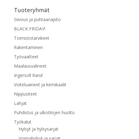
Tuoteryhmät
Siivous ja puhtaanapito
BLACK FRIDAY!
Toimistotarvikeet
Rakentaminen
Työvaatteet
Maalausvälineet
Ingersoll Rand
Voiteluaineet ja kemikaalit
Nippusiteet
Lahjat
Puhdistus ja ulkotilojen huolto
Työkalut
Hylsyt ja hylsysarjat
Voimahylsyt ja sarjat