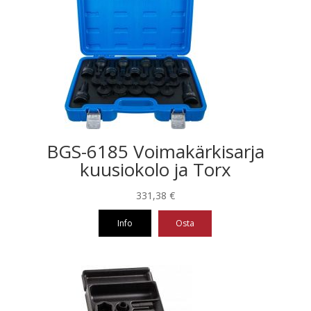
BGS-6185 Voimakärkisarja
kuusiokolo ja Torx
331,38
€
Info
Osta