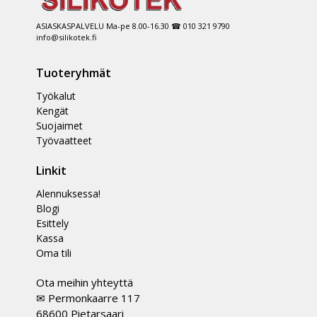
ASIASKASPALVELU Ma-pe 8.00-16.30 ☎ 010 321 9790
info@silikotek.fi
Tuoteryhmät
Työkalut
Kengät
Suojaimet
Työvaatteet
Linkit
Alennuksessa!
Blogi
Esittely
Kassa
Oma tili
Ota meihin yhteyttä
✉ Permonkaarre 117
68600 Pietarsaari