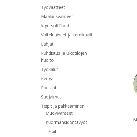
Työvaatteet
Maalausvälineet
Ingersoll Rand
Voiteluaineet ja kemikaalit
Lahjat
Puhdistus ja ulkotilojen
huolto
Työkalut
Kengät
Paristot
Suojaimet
Teipit ja pakkaaminen
Muovivanteet
K
Kuormansidontavyöt
Teipit