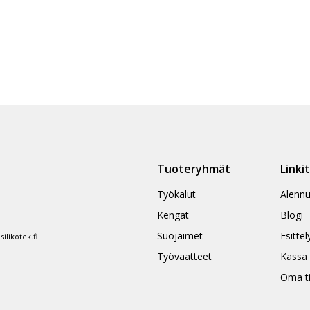
Tuoteryhmät
Linki
Työkalut
Alennu
Kengät
Blogi
Suojaimet
Esittel
likotek.fi
Työvaatteet
Kassa
Oma ti