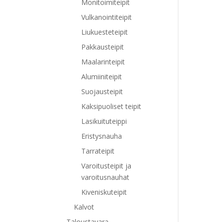
Monitoimiteipit
Vulkanointiteipit
Liukuesteteipit
Pakkausteipit
Maalarinteipit
Alumiiniteipit
Suojausteipit
Kaksipuoliset teipit
Lasikuituteippi
Eristysnauha
Tarrateipit
Varoitusteipit ja
varoitusnauhat
Kiveniskuteipit
Kalvot
Taloustavara