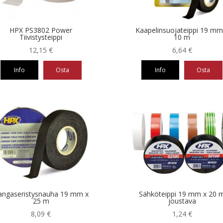
HPX PS3802 Power
Kaapelinsuojateippi 19 mm
Tiivistysteippi
10 m
12,15
€
6,64
€
Info
Osta
Info
Osta
angaseristysnauha 19 mm x
Sähköteippi 19 mm x 20 
25 m
joustava
8,09
€
1,24
€