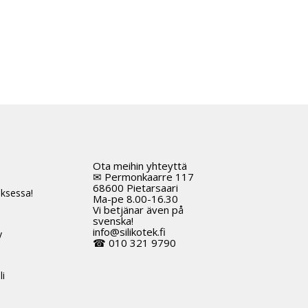
Ota meihin yhteyttä
t
✉ Permonkaarre 117
68600 Pietarsaari
ksessa!
Ma-pe 8.00-16.30
Vi betjänar även på
svenska!
info@silikotek.fi
y
☎ 010 321 9790
li