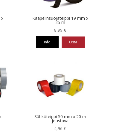
 x
Kaapelinsuojateippi 19 mm x
25 m
8,99
€
Info
Osta
m
Sähköteippi 50 mm x 20 m
joustava
4,96
€