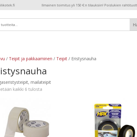
ikotek.fi
Ilmainen toimitus yli 150 €:n tilauksiin! Poislukien rahtituot
ivu
/
Teipit ja pakkaaminen
/
Teipit
/ Eristysnauha
ristysnauha
aseristysteipit, mailateipit
etään kaikki 6 tulosta