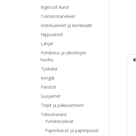
Ingersoll Rand
Toimistotarvikeet
Voiteluaineet ja kemikaalit
Nippusiteet
Lahjat
Puhdistus ja ulkotilojen
K
huolto
Työkalut
Kengät
Paristot
Suojaimet
Teipit ja pakkaaminen
Taloustavara
Puhdistusliinat
Paperikassit ja paperipussit