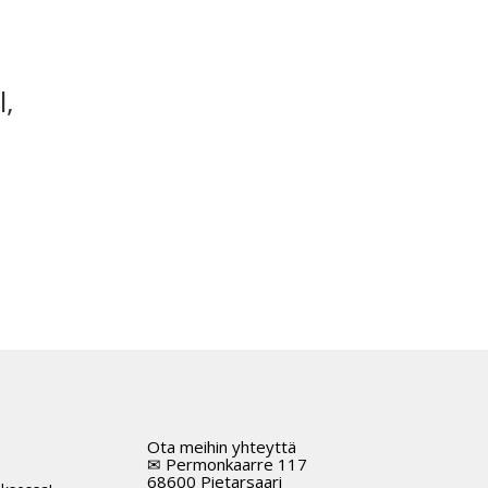
l,
Ota meihin yhteyttä
t
✉ Permonkaarre 117
68600 Pietarsaari