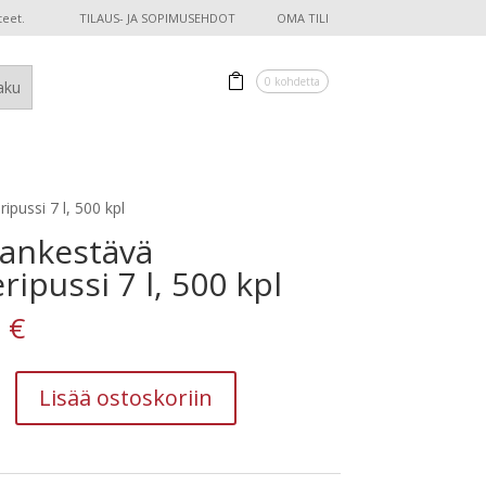
teet.
TILAUS- JA SOPIMUSEHDOT
OMA TILI
0 kohdetta
pussi 7 l, 500 kpl
ankestävä
ripussi 7 l, 500 kpl
0
€
tävä
Lisää ostoskoriin
i