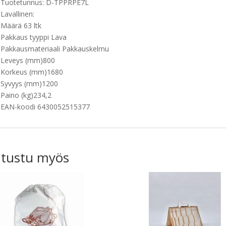
Tuotetunnus:
D-
TPPRPE7L
Lavallinen:
Määrä 63 ltk
Pakkaus tyyppi Lava
Pakkausmateriaali Pakkauskelmu
Leveys (mm)800
Korkeus (mm)1680
Syvyys (mm)1200
Paino (kg)234,2
EAN-koodi 6430052515377
tustu myös