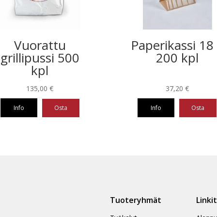
Vuorattu
Paperikassi 18 
grillipussi 500
200 kpl
kpl
135,00
€
37,20
€
Info
Osta
Info
Osta
Tuoteryhmät
Linki