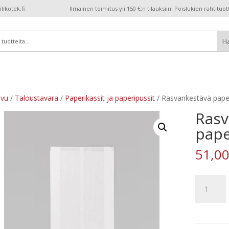
ikotek.fi
Ilmainen toimitus yli 150 €:n tilauksiin! Poislukien rahtituot
ivu
/
Taloustavara
/
Paperikassit ja paperipussit
/ Rasvankestävä paperi
Rasv
pape
51,0
Rasvankes
paperipuss
7
l,
500