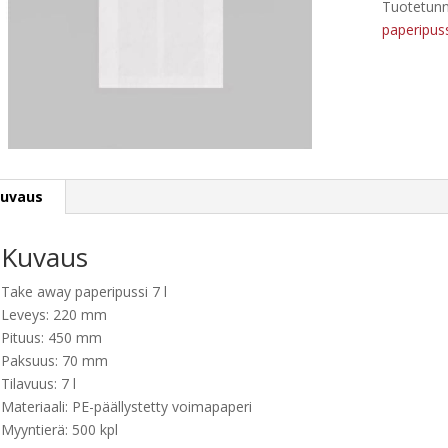
Tuotetunn
kpl
paperipuss
määrä
uvaus
Kuvaus
Take away paperipussi 7 l
Leveys: 220 mm
Pituus: 450 mm
Paksuus: 70 mm
Tilavuus: 7 l
Materiaali: PE-päällystetty voimapaperi
Myyntierä: 500 kpl