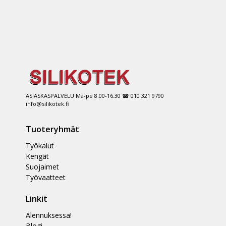
ASIASKASPALVELU Ma-pe 8.00-16.30 ☎ 010 321 9790
info@silikotek.fi
Tuoteryhmät
Työkalut
Kengät
Suojaimet
Työvaatteet
Linkit
Alennuksessa!
Blogi