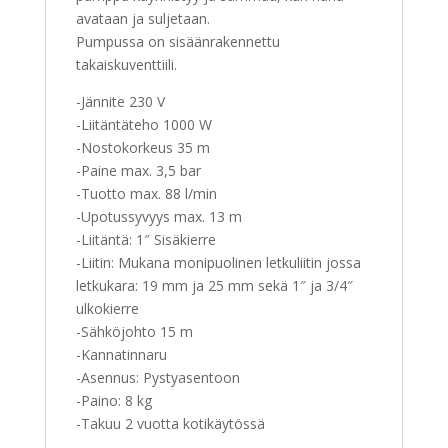
avataan ja suljetaan.
Pumpussa on sisäänrakennettu
takaiskuventtiili.
-Jännite 230 V
-Liitäntäteho 1000 W
-Nostokorkeus 35 m
-Paine max. 3,5 bar
-Tuotto max. 88 l/min
-Upotussyvyys max. 13 m
-Liitäntä: 1″ Sisäkierre
-Liitin: Mukana monipuolinen letkuliitin jossa
letkukara: 19 mm ja 25 mm sekä 1″ ja 3/4″
ulkokierre
-Sähköjohto 15 m
-Kannatinnaru
-Asennus: Pystyasentoon
-Paino: 8 kg
-Takuu 2 vuotta kotikäytössä