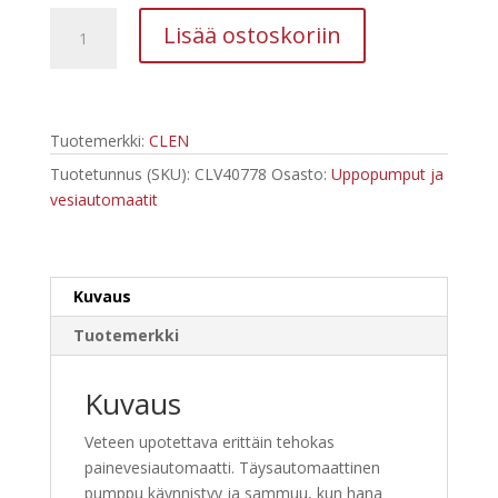
CLEN
Lisää ostoskoriin
GARDEN
EC
950
INOX
Tuotemerkki:
CLEN
Vesiautomaatti
määrä
Tuotetunnus (SKU):
CLV40778
Osasto:
Uppopumput ja
vesiautomaatit
Kuvaus
Tuotemerkki
Kuvaus
Veteen upotettava erittäin tehokas
painevesiautomaatti. Täysautomaattinen
pumppu käynnistyy ja sammuu, kun hana