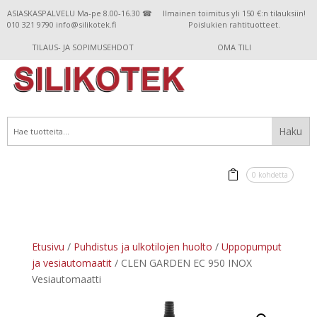
ASIASKASPALVELU Ma-pe 8.00-16.30 ☎
Ilmainen toimitus yli 150 €:n tilauksiin!
010 321 9790 info@silikotek.fi
Poislukien rahtituotteet.
TILAUS- JA SOPIMUSEHDOT
OMA TILI
0 kohdetta
Etusivu
/
Puhdistus ja ulkotilojen huolto
/
Uppopumput
ja vesiautomaatit
/ CLEN GARDEN EC 950 INOX
Vesiautomaatti