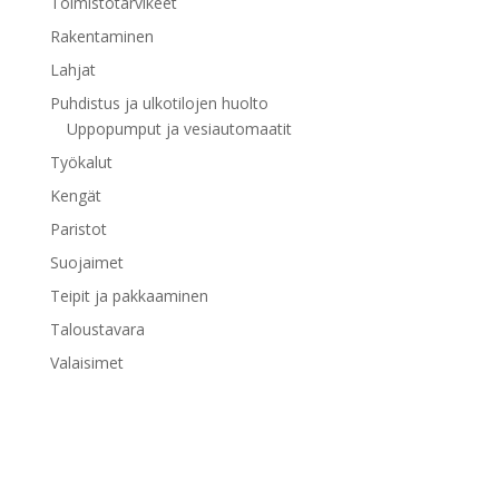
Toimistotarvikeet
Rakentaminen
Lahjat
Puhdistus ja ulkotilojen huolto
Uppopumput ja vesiautomaatit
Työkalut
Kengät
Paristot
Suojaimet
Teipit ja pakkaaminen
Taloustavara
Valaisimet