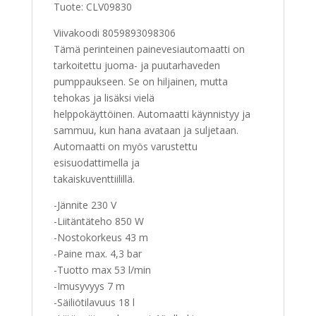
Tuote: CLV09830
Viivakoodi 8059893098306
Tämä perinteinen painevesiautomaatti on
tarkoitettu juoma- ja puutarhaveden
pumppaukseen. Se on hiljainen, mutta
tehokas ja lisäksi vielä
helppokäyttöinen. Automaatti käynnistyy ja
sammuu, kun hana avataan ja suljetaan.
Automaatti on myös varustettu
esisuodattimella ja
takaiskuventtiilillä.
-Jännite 230 V
-Liitäntäteho 850 W
-Nostokorkeus 43 m
-Paine max. 4,3 bar
-Tuotto max 53 l/min
-Imusyvyys 7 m
-Säiliötilavuus 18 l