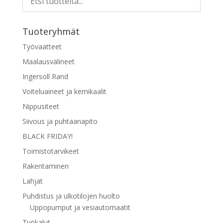
Tuoteryhmät
Työvaatteet
Maalausvälineet
Ingersoll Rand
Voiteluaineet ja kemikaalit
Nippusiteet
Siivous ja puhtaanapito
BLACK FRIDAY!
Toimistotarvikeet
Rakentaminen
Lahjat
Puhdistus ja ulkotilojen huolto
Uppopumput ja vesiautomaatit
Työkalut