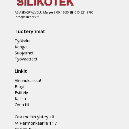
ASIASKASPALVELU Ma-pe 8.00-16.30 ☎ 010 321 9790
info@silikotek.fi
Tuoteryhmät
Työkalut
Kengät
Suojaimet
Työvaatteet
Linkit
Alennuksessa!
Blogi
Esittely
Kassa
Oma tili
Ota meihin yhteyttä
✉ Permonkaarre 117