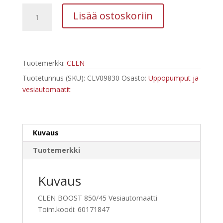
CLEN
Lisää ostoskoriin
BOOST
850/45
Vesiautomaatti
määrä
Tuotemerkki:
CLEN
Tuotetunnus (SKU):
CLV09830
Osasto:
Uppopumput ja
vesiautomaatit
Kuvaus
Tuotemerkki
Kuvaus
CLEN BOOST 850/45 Vesiautomaatti
Toim.koodi: 60171847