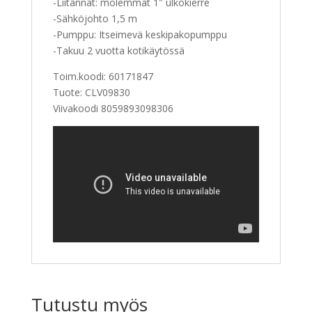
-Liitännät: molemmat 1″ ulkokierre
-Sähköjohto 1,5 m
-Pumppu: Itseimevä keskipakopumppu
-Takuu 2 vuotta kotikäytössä
Toim.koodi:
60171847
Tuote:
CLV09830
Viivakoodi
8059893098306
Tutustu myös