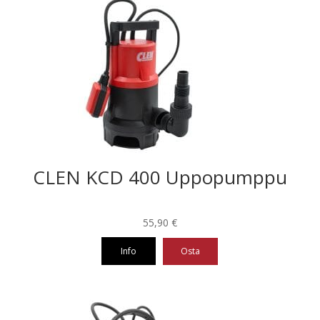
CLEN KCD 400 Uppopumppu
55,90
€
Info
Osta