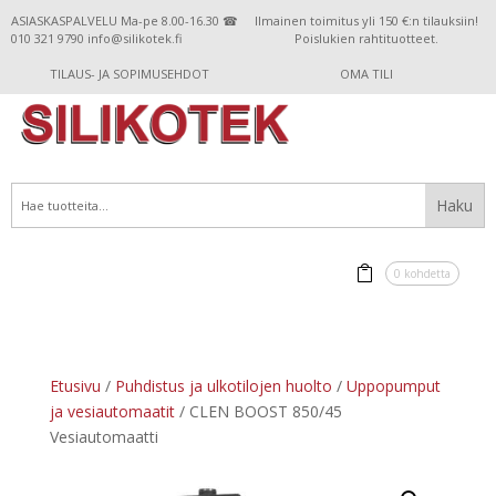
ASIASKASPALVELU Ma-pe 8.00-16.30 ☎
Ilmainen toimitus yli 150 €:n tilauksiin!
010 321 9790 info@silikotek.fi
Poislukien rahtituotteet.
TILAUS- JA SOPIMUSEHDOT
OMA TILI
0 kohdetta
Etusivu
/
Puhdistus ja ulkotilojen huolto
/
Uppopumput
ja vesiautomaatit
/ CLEN BOOST 850/45
Vesiautomaatti