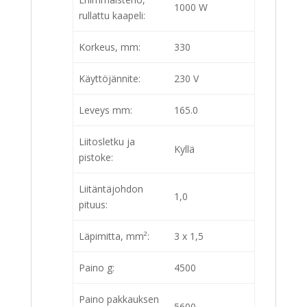
1000 W
rullattu kaapeli:
Korkeus, mm:
330
Käyttöjännite:
230 V
Leveys mm:
165.0
Liitosletku ja
Kyllä
pistoke:
Liitäntäjohdon
1,0
pituus:
Läpimitta, mm²:
3 x 1,5
Paino g:
4500
Paino pakkauksen
5600