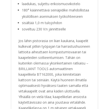
laadukas, suljettu erikoismuovikotelo
180° käännettävä seinäpidike mahdollistaa
yksilöllisen asennuksen työkohteeseen
sisältää 1,0 m tulojohdon
soveltuu 230 V:n jännitteelle
Jos lähin pistorasia on liian kaukana, kaapelit
kulkevat pitkin työpajan tai harrastushuoneen
lattioita aiheuttaen kompastumisvaaran tai
kaapeleiden sotkeentumisen. Tähän on
kuitenkin olemassa yksinkertainen ratkaisu –
BRILLIANT TOOLS automaattinen
kaapelikela BT162000, joka kiinnitetään
kattoon tai seinään. Käytä huoneen ilmatila
optimaalisesti hyväksesi taaten samalla että
virtakaapelit ovat aina käden ulottuvilla.
Ylhäällä on vielä tilaa; kaapelikelan ansiosta
käytettävissäsi on aina joustava virtalähde.
Kaapelikelassa on 1 m pituinen virtakaapeli