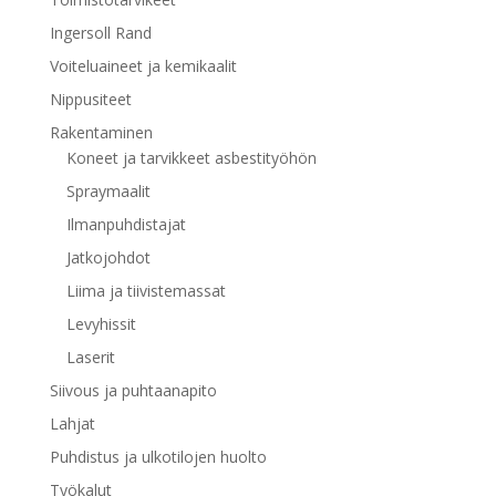
Ingersoll Rand
Voiteluaineet ja kemikaalit
Nippusiteet
Rakentaminen
Koneet ja tarvikkeet asbestityöhön
Spraymaalit
Ilmanpuhdistajat
Jatkojohdot
Liima ja tiivistemassat
Levyhissit
Laserit
Siivous ja puhtaanapito
Lahjat
Puhdistus ja ulkotilojen huolto
Työkalut