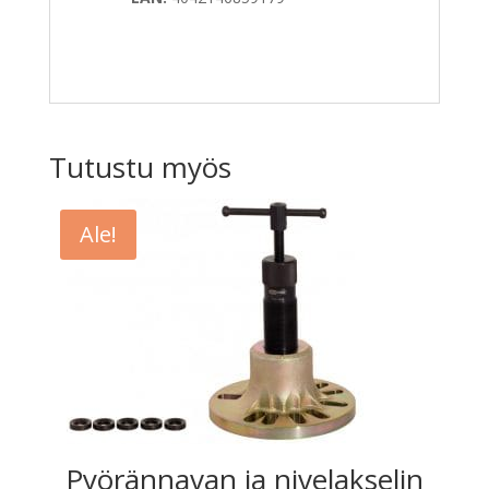
Tutustu myös
Ale!
Pyörännavan ja nivelakselin