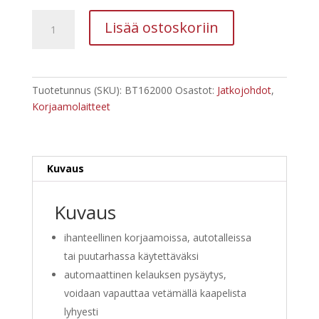
Brilliantools
Lisää ostoskoriin
BT162000
Automaattinen
kaapelikela,
15+1
Tuotetunnus (SKU):
BT162000
Osastot:
Jatkojohdot
,
m
Korjaamolaitteet
määrä
Kuvaus
Kuvaus
ihanteellinen korjaamoissa, autotalleissa
tai puutarhassa käytettäväksi
automaattinen kelauksen pysäytys,
voidaan vapauttaa vetämällä kaapelista
lyhyesti