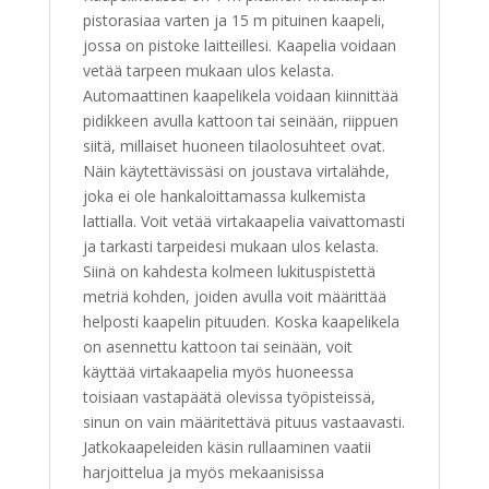
pistorasiaa varten ja 15 m pituinen kaapeli,
jossa on pistoke laitteillesi. Kaapelia voidaan
vetää tarpeen mukaan ulos kelasta.
Automaattinen kaapelikela voidaan kiinnittää
pidikkeen avulla kattoon tai seinään, riippuen
siitä, millaiset huoneen tilaolosuhteet ovat.
Näin käytettävissäsi on joustava virtalähde,
joka ei ole hankaloittamassa kulkemista
lattialla. Voit vetää virtakaapelia vaivattomasti
ja tarkasti tarpeidesi mukaan ulos kelasta.
Siinä on kahdesta kolmeen lukituspistettä
metriä kohden, joiden avulla voit määrittää
helposti kaapelin pituuden. Koska kaapelikela
on asennettu kattoon tai seinään, voit
käyttää virtakaapelia myös huoneessa
toisiaan vastapäätä olevissa työpisteissä,
sinun on vain määritettävä pituus vastaavasti.
Jatkokaapeleiden käsin rullaaminen vaatii
harjoittelua ja myös mekaanisissa