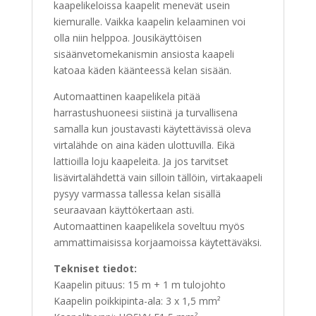
kaapelikeloissa kaapelit menevät usein
kiemuralle. Vaikka kaapelin kelaaminen voi
olla niin helppoa. Jousikäyttöisen
sisäänvetomekanismin ansiosta kaapeli
katoaa käden käänteessä kelan sisään.
Automaattinen kaapelikela pitää
harrastushuoneesi siistinä ja turvallisena
samalla kun joustavasti käytettävissä oleva
virtalähde on aina käden ulottuvilla. Eikä
lattioilla loju kaapeleita. Ja jos tarvitset
lisävirtalähdettä vain silloin tällöin, virtakaapeli
pysyy varmassa tallessa kelan sisällä
seuraavaan käyttökertaan asti.
Automaattinen kaapelikela soveltuu myös
ammattimaisissa korjaamoissa käytettäväksi.
Tekniset tiedot:
Kaapelin pituus: 15 m + 1 m tulojohto
Kaapelin poikkipinta-ala: 3 x 1,5 mm²