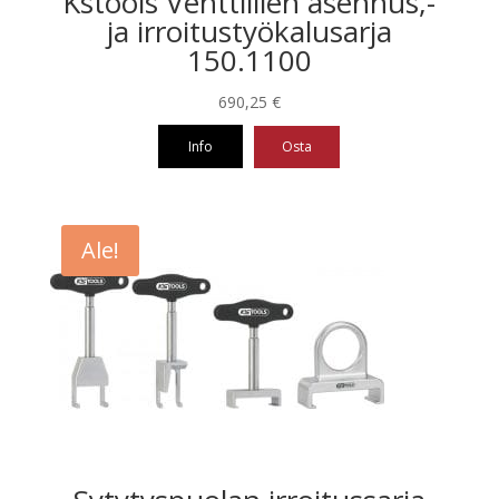
Kstools Venttiilien asennus,-
ja irroitustyökalusarja
150.1100
690,25
€
Info
Osta
Ale!