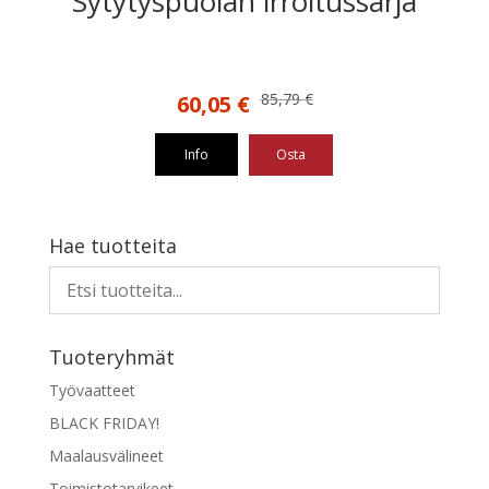
Sytytyspuolan irroitussarja
Alkuperäinen
Nykyinen
85,79
€
60,05
€
hinta
hinta
oli:
on:
Info
Osta
85,79 €.
60,05 €.
Hae tuotteita
Tuoteryhmät
Työvaatteet
BLACK FRIDAY!
Maalausvälineet
Toimistotarvikeet