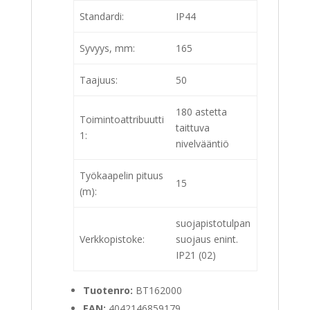
Standardi:
IP44
Syvyys, mm:
165
Taajuus:
50
180 astetta
Toimintoattribuutti
taittuva
1:
nivelvääntiö
Työkaapelin pituus
15
(m):
suojapistotulpan
Verkkopistoke:
suojaus enint.
IP21 (02)
Tuotenro:
BT162000
EAN:
4042146859179