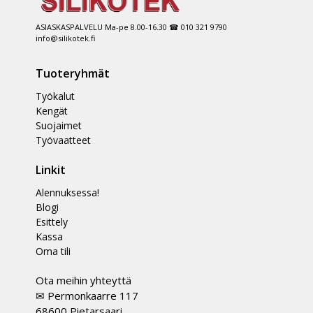
ASIASKASPALVELU Ma-pe 8.00-16.30 ☎ 010 321 9790
info@silikotek.fi
Tuoteryhmät
Työkalut
Kengät
Suojaimet
Työvaatteet
Linkit
Alennuksessa!
Blogi
Esittely
Kassa
Oma tili
Ota meihin yhteyttä
✉ Permonkaarre 117
68600 Pietarsaari