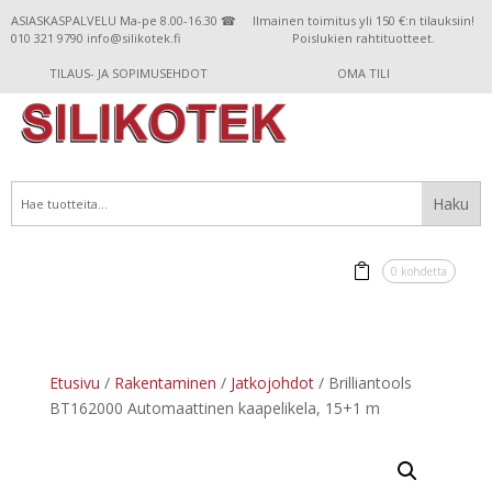
ASIASKASPALVELU Ma-pe 8.00-16.30 ☎
Ilmainen toimitus yli 150 €:n tilauksiin!
010 321 9790 info@silikotek.fi
Poislukien rahtituotteet.
TILAUS- JA SOPIMUSEHDOT
OMA TILI
0 kohdetta
Etusivu
/
Rakentaminen
/
Jatkojohdot
/ Brilliantools
BT162000 Automaattinen kaapelikela, 15+1 m